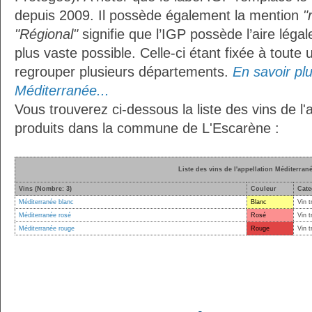
depuis 2009. Il possède également la mention
"
"Régional"
signifie que l’IGP possède l’aire légal
plus vaste possible. Celle-ci étant fixée à toute
regrouper plusieurs départements.
En savoir plus
Méditerranée...
Vous trouverez ci-dessous la liste des vins de l
produits dans la commune de L'Escarène :
Liste des vins de l'appellation Méditerran
Vins (Nombre: 3)
Couleur
Cate
Méditerranée blanc
Blanc
Vin t
Méditerranée rosé
Rosé
Vin t
Méditerranée rouge
Rouge
Vin t