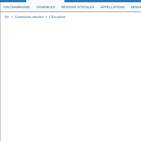
VIN CHAMPAGNE
VIGNOBLES
REGIONS VITICOLES
APPELLATIONS
DENO
Vin
>
Communes viticoles
>
L'Escarène