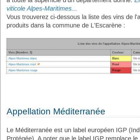
à toute la superficie d’un département donné.
En
viticole Alpes-Maritimes...
Vous trouverez ci-dessous la liste des vins de l'
produits dans la commune de L'Escarène :
Liste des vins de l'appellation Alpes-Mariti
Vins (Nombre: 3)
Couleur
Cate
Alpes-Maritimes blanc
Blanc
Vin t
Alpes-Maritimes rosé
Rosé
Vin t
Alpes-Maritimes rouge
Rouge
Vin t
Appellation Méditerranée
Le Méditerranée est un label européen IGP (In
Protégée). A noter que le label IGP remplace le