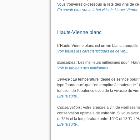
Vous trouverez ci-dessous la liste des vins de 
En savoir plus sur le label viticole Haute-Vienne..
Haute-Vienne blanc
L'Haute-Vienne blanc est un vin blanc tranquille.
Voir toutes les caractéristiques de ce vin...
Millesimes
: Les meilleurs millésimes pour l'Hau
Voir le tableau des millésimes
Service
: La température idéale de service pour l
type "bordeaux" que l'on remplira à hauteur de 10 
fonction de l'opulence et/ou de la vivacité du vin.
Lire la suite...
Conservation
: Votre armoire à vin de vieillisse
conservation optimale de votre vin. Si vous avez 
et 75% et la température entre 10°C et 13°C. L'
Lire la suite...