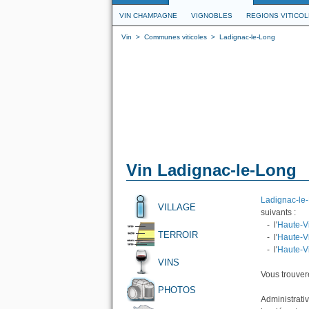
VIN CHAMPAGNE
VIGNOBLES
REGIONS VITICO
Vin
>
Communes viticoles
>
Ladignac-le-Long
Vin Ladignac-le-Long
Ladignac-le
VILLAGE
suivants :
- l'
Haute-V
TERROIR
- l'
Haute-V
- l'
Haute-V
VINS
Vous trouvere
PHOTOS
Administrati