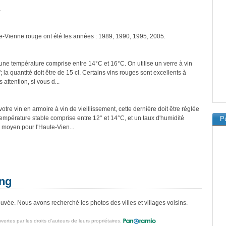
.
te-Vienne rouge ont été les années : 1989, 1990, 1995, 2005.
une température comprise entre 14°C et 16°C. On utilise un verre à vin
a quantité doit être de 15 cl. Certains vins rouges sont excellents à
attention, si vous d...
tre vin en armoire à vin de vieillissement, cette dernière doit être réglée
température stable comprise entre 12° et 14°C, et un taux d'humidité
Pu
 moyen pour l'Haute-Vien...
ong
vée. Nous avons recherché les photos des villes et villages voisins.
vertes par les droits d'auteurs de leurs propriétaires.