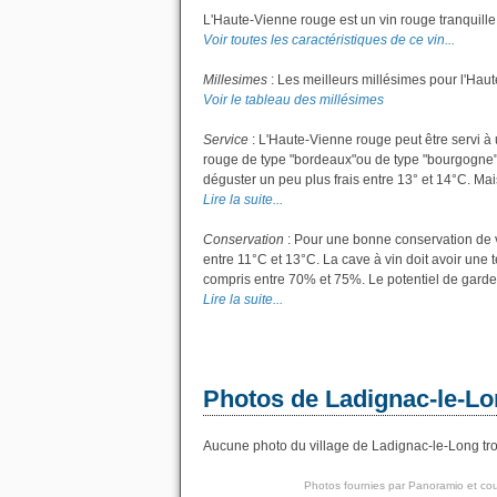
L'Haute-Vienne rouge est un vin rouge tranquille
Voir toutes les caractéristiques de ce vin...
Millesimes
: Les meilleurs millésimes pour l'Hau
Voir le tableau des millésimes
Service
: L'Haute-Vienne rouge peut être servi à 
rouge de type "bordeaux"ou de type "bourgogne"; l
déguster un peu plus frais entre 13° et 14°C. Mais 
Lire la suite...
Conservation
: Pour une bonne conservation de vo
entre 11°C et 13°C. La cave à vin doit avoir une 
compris entre 70% et 75%. Le potentiel de garde
Lire la suite...
Photos de Ladignac-le-L
Aucune photo du village de Ladignac-le-Long trou
Photos fournies par
Panoramio
et cou