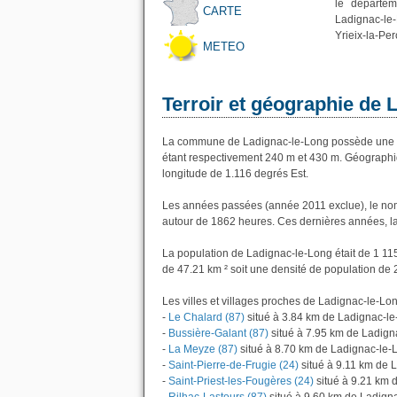
le départem
CARTE
Ladignac-le
Yrieix-la-Pe
METEO
Terroir et géographie de 
La commune de Ladignac-le-Long possède une a
étant respectivement 240 m et 430 m. Géographi
longitude de 1.116 degrés Est.
Les années passées (année 2011 exclue), le nom
autour de 1862 heures. Ces dernières années, l
La population de Ladignac-le-Long était de 1 11
de 47.21 km ² soit une densité de population de 
Les villes et villages proches de Ladignac-le-Lon
-
Le Chalard (87)
situé à 3.84 km de Ladignac-l
-
Bussière-Galant (87)
situé à 7.95 km de Ladign
-
La Meyze (87)
situé à 8.70 km de Ladignac-le-
-
Saint-Pierre-de-Frugie (24)
situé à 9.11 km de 
-
Saint-Priest-les-Fougères (24)
situé à 9.21 km 