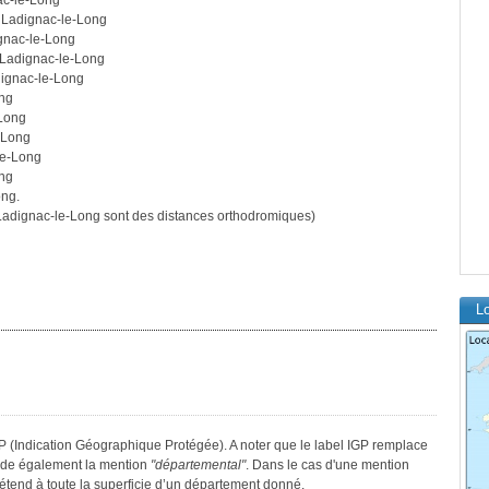
ac-le-Long
 Ladignac-le-Long
gnac-le-Long
 Ladignac-le-Long
dignac-le-Long
ong
-Long
-Long
le-Long
ong
ong.
adignac-le-Long sont des distances orthodromiques)
Lo
GP (Indication Géographique Protégée). A noter que le label IGP remplace
sède également la mention
"départemental"
. Dans le cas d'une mention
s’étend à toute la superficie d’un département donné.