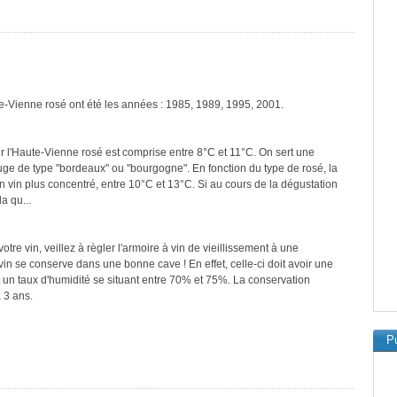
te-Vienne rosé ont été les années : 1985, 1989, 1995, 2001.
r l'Haute-Vienne rosé est comprise entre 8°C et 11°C. On sert une
ouge de type "bordeaux" ou "bourgogne". En fonction du type de rosé, la
n vin plus concentré, entre 10°C et 13°C. Si au cours de la dégustation
a qu...
re vin, veillez à règler l'armoire à vin de vieillissement à une
in se conserve dans une bonne cave ! En effet, celle-ci doit avoir une
 un taux d'humidité se situant entre 70% et 75%. La conservation
 3 ans.
Pu