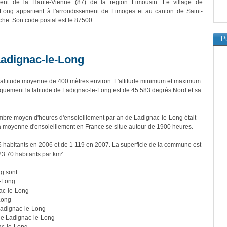
ent de la Haute-Vienne (87) de la région Limousin. Le village de
-Long appartient à l'arrondissement de Limoges et au canton de Saint-
rche. Son code postal est le 87500.
Pu
Ladignac-le-Long
ltitude moyenne de 400 mètres environ. L'altitude minimum et maximum
quement la latitude de Ladignac-le-Long est de 45.583 degrés Nord et sa
bre moyen d'heures d'ensoleillement par an de Ladignac-le-Long était
a moyenne d'ensoleillement en France se situe autour de 1900 heures.
5 habitants en 2006 et de 1 119 en 2007. La superficie de la commune est
23.70 habitants par km².
g sont :
e-Long
ac-le-Long
Long
Ladignac-le-Long
de Ladignac-le-Long