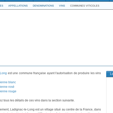
LES
APPELLATIONS
DENOMINATIONS
VINS
COMMUNES VITICOLES
-Long
est une commune française ayant l'autorisation de produire les vins
L
ienne blanc
ienne rosé
ienne rouge
z tous les détails de ces vins dans la section suivante.
vement, Ladignac-le-Long est un village situé au centre de la France, dans