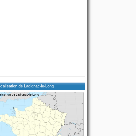
calisation de Ladignac-le-Long