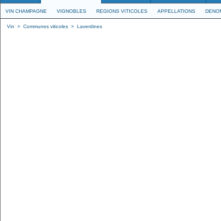
VIN CHAMPAGNE
VIGNOBLES
REGIONS VITICOLES
APPELLATIONS
DENO
Vin
>
Communes viticoles
>
Laverdines