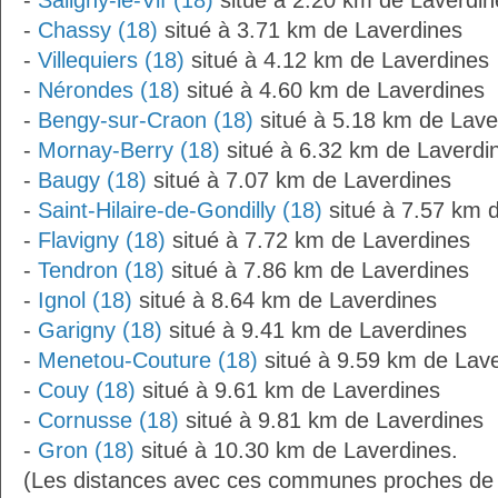
-
Saligny-le-Vif (18)
situé à 2.20 km de Laverdin
-
Chassy (18)
situé à 3.71 km de Laverdines
-
Villequiers (18)
situé à 4.12 km de Laverdines
-
Nérondes (18)
situé à 4.60 km de Laverdines
-
Bengy-sur-Craon (18)
situé à 5.18 km de Lave
-
Mornay-Berry (18)
situé à 6.32 km de Laverdi
-
Baugy (18)
situé à 7.07 km de Laverdines
-
Saint-Hilaire-de-Gondilly (18)
situé à 7.57 km 
-
Flavigny (18)
situé à 7.72 km de Laverdines
-
Tendron (18)
situé à 7.86 km de Laverdines
-
Ignol (18)
situé à 8.64 km de Laverdines
-
Garigny (18)
situé à 9.41 km de Laverdines
-
Menetou-Couture (18)
situé à 9.59 km de Lav
-
Couy (18)
situé à 9.61 km de Laverdines
-
Cornusse (18)
situé à 9.81 km de Laverdines
-
Gron (18)
situé à 10.30 km de Laverdines.
(Les distances avec ces communes proches de 