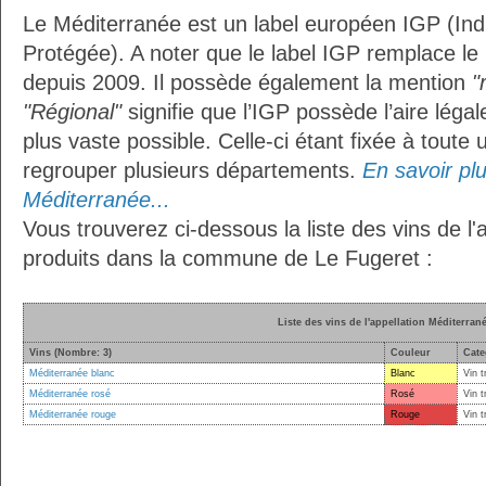
Le Méditerranée est un label européen IGP (In
Protégée). A noter que le label IGP remplace le
depuis 2009. Il possède également la mention
"
"Régional"
signifie que l’IGP possède l’aire légal
plus vaste possible. Celle-ci étant fixée à toute
regrouper plusieurs départements.
En savoir plus
Méditerranée...
Vous trouverez ci-dessous la liste des vins de l
produits dans la commune de Le Fugeret :
Liste des vins de l'appellation Méditerran
Vins (Nombre: 3)
Couleur
Cate
Méditerranée blanc
Blanc
Vin t
Méditerranée rosé
Rosé
Vin t
Méditerranée rouge
Rouge
Vin t