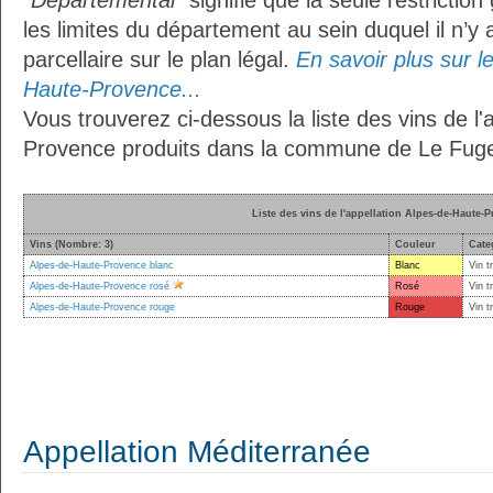
"Départemental"
signifie que la seule restrictio
les limites du département au sein duquel il n’y
parcellaire sur le plan légal.
En savoir plus sur le
Haute-Provence...
Vous trouverez ci-dessous la liste des vins de l
Provence produits dans la commune de Le Fuge
Liste des vins de l'appellation Alpes-de-Haute-
Vins (Nombre: 3)
Couleur
Cate
Alpes-de-Haute-Provence blanc
Blanc
Vin t
Alpes-de-Haute-Provence rosé
Rosé
Vin t
Alpes-de-Haute-Provence rouge
Rouge
Vin t
Appellation Méditerranée