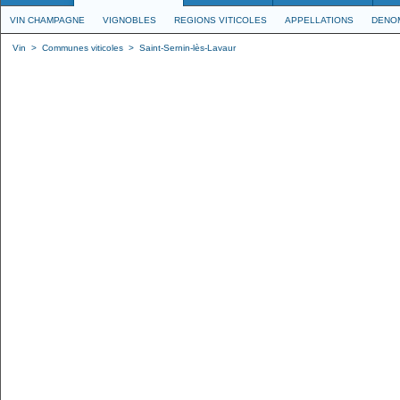
VIN CHAMPAGNE
VIGNOBLES
REGIONS VITICOLES
APPELLATIONS
DENO
Vin
>
Communes viticoles
>
Saint-Sernin-lès-Lavaur