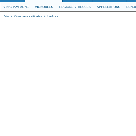
VIN CHAMPAGNE
VIGNOBLES
REGIONS VITICOLES
APPELLATIONS
DENO
Vin
>
Communes viticoles
>
Loddes