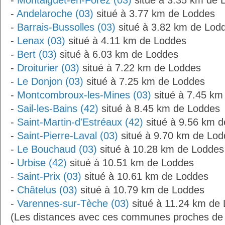
-
Montaiguët-en-Forez (03)
situé à 3.35 km de 
-
Andelaroche (03)
situé à 3.77 km de Loddes
-
Barrais-Bussolles (03)
situé à 3.82 km de Lod
-
Lenax (03)
situé à 4.11 km de Loddes
-
Bert (03)
situé à 6.03 km de Loddes
-
Droiturier (03)
situé à 7.22 km de Loddes
-
Le Donjon (03)
situé à 7.25 km de Loddes
-
Montcombroux-les-Mines (03)
situé à 7.45 km
-
Sail-les-Bains (42)
situé à 8.45 km de Loddes
-
Saint-Martin-d'Estréaux (42)
situé à 9.56 km 
-
Saint-Pierre-Laval (03)
situé à 9.70 km de Lod
-
Le Bouchaud (03)
situé à 10.28 km de Loddes
-
Urbise (42)
situé à 10.51 km de Loddes
-
Saint-Prix (03)
situé à 10.61 km de Loddes
-
Châtelus (03)
situé à 10.79 km de Loddes
-
Varennes-sur-Tèche (03)
situé à 11.24 km de
(Les distances avec ces communes proches de