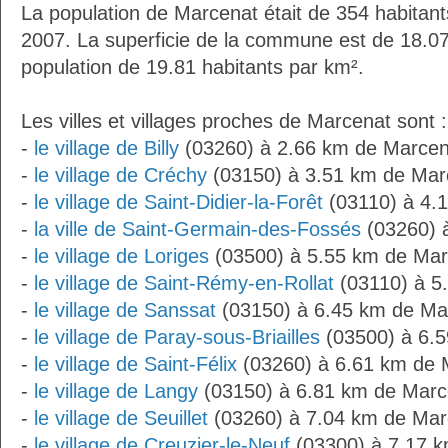
La population de Marcenat était de 354 habitan
2007. La superficie de la commune est de 18.07
population de 19.81 habitants par km².
Les villes et villages proches de Marcenat sont :
-
le village de Billy
(03260) à 2.66 km de Marcen
-
le village de Créchy
(03150) à 3.51 km de Mar
-
le village de Saint-Didier-la-Forêt
(03110) à 4.
-
la ville de Saint-Germain-des-Fossés
(03260) 
-
le village de Loriges
(03500) à 5.55 km de Mar
-
le village de Saint-Rémy-en-Rollat
(03110) à 5
-
le village de Sanssat
(03150) à 6.45 km de Ma
-
le village de Paray-sous-Briailles
(03500) à 6.
-
le village de Saint-Félix
(03260) à 6.61 km de 
-
le village de Langy
(03150) à 6.81 km de Marc
-
le village de Seuillet
(03260) à 7.04 km de Mar
-
le village de Creuzier-le-Neuf
(03300) à 7.17 