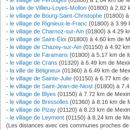
-
le village de Pérouges
(01800) à 1.04 km de 
-
la ville de Villieu-Loyes-Mollon
(01800) à 2.82 
-
le village de Bourg-Saint-Christophe
(01800) à
-
le village de Rignieux-le-Franc
(01800) à 3.99
-
le village de Charnoz-sur-Ain
(01800) à 4.29 
-
le village de Saint-Éloi
(01800) à 4.60 km de M
-
le village de Chazey-sur-Ain
(01150) à 4.92 k
-
le village de Faramans
(01800) à 5.17 km de 
-
le village de Crans
(01320) à 6.49 km de Mexi
-
la ville de Béligneux
(01360) à 6.49 km de Mex
-
le village de Sainte-Julie
(01150) à 6.77 km de
-
le village de Saint-Jean-de-Niost
(01800) à 7.
-
le village de Blyes
(01150) à 7.72 km de Mexi
-
le village de Bressolles
(01360) à 8.16 km de 
-
le village de Pizay
(01120) à 8.23 km de Mexi
-
le village de Leyment
(01150) à 8.24 km de Me
(Les distances avec ces communes proches de