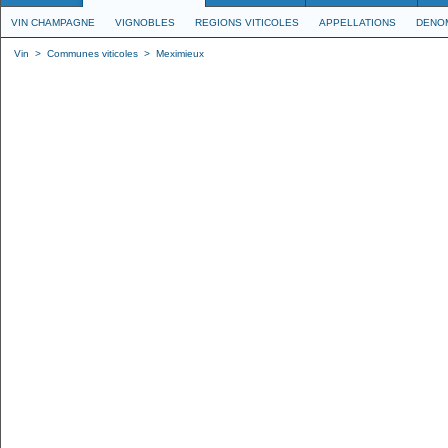
VIN CHAMPAGNE
VIGNOBLES
REGIONS VITICOLES
APPELLATIONS
DENO
Vin
>
Communes viticoles
>
Meximieux