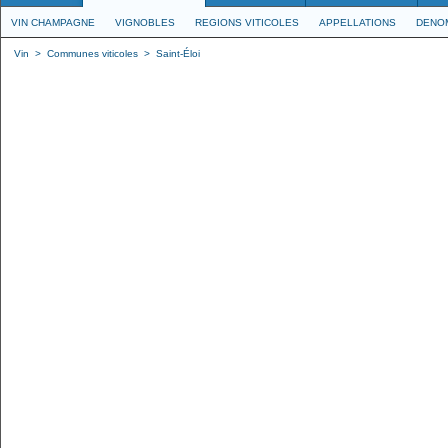
VIN CHAMPAGNE
VIGNOBLES
REGIONS VITICOLES
APPELLATIONS
DENO
Vin
>
Communes viticoles
>
Saint-Éloi