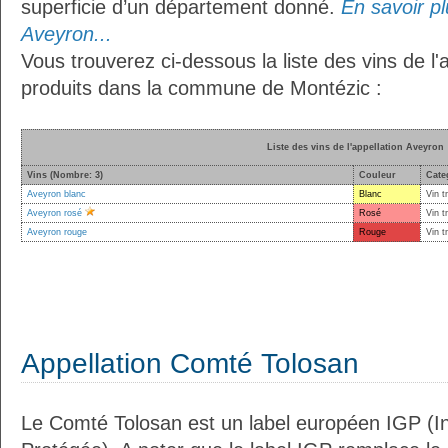
superficie d’un département donné.
En savoir plu
Aveyron...
Vous trouverez ci-dessous la liste des vins de l'
produits dans la commune de Montézic :
Liste des vins de l'appellation Aveyron
Vins (Nombre: 3)
Couleur
Cate
Aveyron blanc
Blanc
Vin t
Aveyron rosé
Rosé
Vin t
Aveyron rouge
Rouge
Vin t
Appellation Comté Tolosan
Le Comté Tolosan est un label européen IGP (I