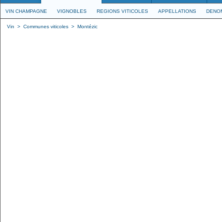
VIN CHAMPAGNE
VIGNOBLES
REGIONS VITICOLES
APPELLATIONS
DENO
Vin
>
Communes viticoles
>
Montézic