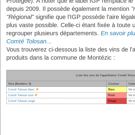
Protégée). A noter que le label IGP remplace le
depuis 2009. Il possède également la mention
"
"Régional"
signifie que l’IGP possède l’aire légal
plus vaste possible. Celle-ci étant fixée à toute
regrouper plusieurs départements.
En savoir plus
Comté Tolosan...
Vous trouverez ci-dessous la liste des vins de l
produits dans la commune de Montézic :
Liste des vins de l'appellation Comté Tolo
Vins (Nombre: 3)
Couleur
Cate
Comté Tolosan blanc
Blanc
Vin t
Comté Tolosan rosé
Rosé
Vin t
Comté Tolosan rouge
Rouge
Vin t