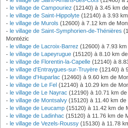
-
le village de Saint-Amans-des-Cots
(12460) à 
-
le village de Campouriez
(12140) à 3.45 km de
-
le village de Saint-Hippolyte
(12140) à 3.93 km
-
le village de Murols
(12600) à 7.12 km de Mon
-
le village de Saint-Symphorien-de-Thénières
(1
Montézic
-
le village de Lacroix-Barrez
(12600) à 7.93 km
-
le village de Lapeyrugue
(15120) à 8.10 km de
-
le village de Florentin-la-Capelle
(12140) à 8.8
-
le village d'Entraygues-sur-Truyère
(12140) à 
-
le village d'Huparlac
(12460) à 9.60 km de Mon
-
le village de Le Fel
(12140) à 10.29 km de Mon
-
le village de Le Nayrac
(12190) à 10.71 km de
-
le village de Montsalvy
(15120) à 11.40 km de
-
le village de Leucamp
(15120) à 11.42 km de 
-
le village de Ladinhac
(15120) à 11.76 km de 
-
le village de Vezels-Roussy
(15130) à 11.78 k