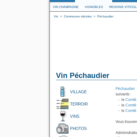
VIN CHAMPAGNE
VIGNOBLES
REGIONS VITICO
Vin
>
Communes viticoles
>
Péchaudier
Vin Péchaudier
Péchaudier
e
VILLAGE
suivants :
- le
Comté 
TERROIR
- le
Comté 
- le
Comté 
VINS
Vous trouvere
PHOTOS
Administrati