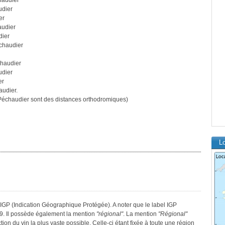
haudier
udier
er
audier
dier
chaudier
haudier
udier
er
udier.
échaudier sont des distances orthodromiques)
Lo
IGP (Indication Géographique Protégée). A noter que le label IGP
9. Il possède également la mention
"régional"
. La mention
"Régional"
tion du vin la plus vaste possible. Celle-ci étant fixée à toute une région