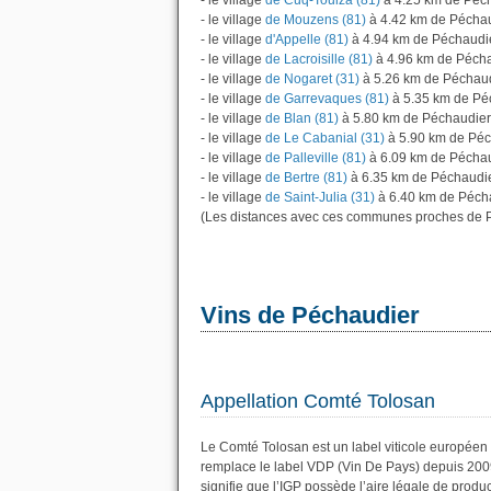
- le village
de Cuq-Toulza (81)
à 4.25 km de Péc
- le village
de Mouzens (81)
à 4.42 km de Pécha
- le village
d'Appelle (81)
à 4.94 km de Péchaudi
- le village
de Lacroisille (81)
à 4.96 km de Péch
- le village
de Nogaret (31)
à 5.26 km de Péchau
- le village
de Garrevaques (81)
à 5.35 km de Pé
- le village
de Blan (81)
à 5.80 km de Péchaudier
- le village
de Le Cabanial (31)
à 5.90 km de Péc
- le village
de Palleville (81)
à 6.09 km de Pécha
- le village
de Bertre (81)
à 6.35 km de Péchaudi
- le village
de Saint-Julia (31)
à 6.40 km de Pécha
(Les distances avec ces communes proches de P
Vins de Péchaudier
Appellation Comté Tolosan
Le Comté Tolosan est un label viticole européen 
remplace le label VDP (Vin De Pays) depuis 200
signifie que l’IGP possède l’aire légale de produc