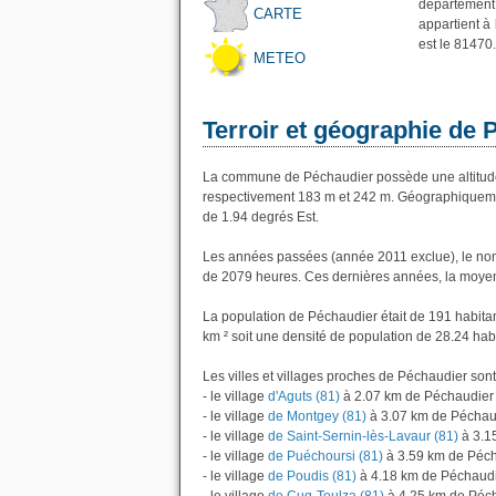
département
CARTE
appartient à
est le 81470.
METEO
Terroir et géographie de 
La commune de Péchaudier possède une altitude
respectivement 183 m et 242 m. Géographiquemen
de 1.94 degrés Est.
Les années passées (année 2011 exclue), le nom
de 2079 heures. Ces dernières années, la moyen
La population de Péchaudier était de 191 habita
km ² soit une densité de population de 28.24 hab
Les villes et villages proches de Péchaudier sont
- le village
d'Aguts (81)
à 2.07 km de Péchaudier
- le village
de Montgey (81)
à 3.07 km de Péchau
- le village
de Saint-Sernin-lès-Lavaur (81)
à 3.1
- le village
de Puéchoursi (81)
à 3.59 km de Péc
- le village
de Poudis (81)
à 4.18 km de Péchaud