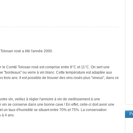
 Tolosan rosé a été l'année 2000.
r le Comté Tolosan rosé est comprise entre 8°C et 11°C. On sert une
ype "bordeaux" ou verre à vin blanc. Cette température est adaptée aux
 trois ans. Il est possible de trouver des vins rosés plus "vineux", dans ce
re vin, veillez à règler l'armoire à vin de vieillissement à une
vin se conserve dans une bonne cave ! En effet, celle-ci doit avoir une
et un taux d'humidité se situant entre 70% et 75%. La conservation
Pu
 à 4 ans.