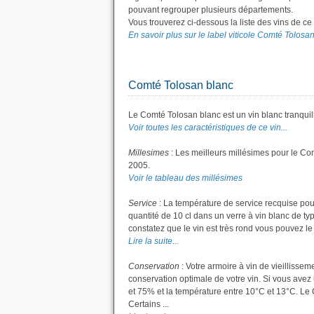
pouvant regrouper plusieurs départements.
Vous trouverez ci-dessous la liste des vins de c
En savoir plus sur le label viticole Comté Tolosan.
Comté Tolosan blanc
Le Comté Tolosan blanc est un vin blanc tranquil
Voir toutes les caractéristiques de ce vin...
Millesimes
: Les meilleurs millésimes pour le Co
2005.
Voir le tableau des millésimes
Service
: La température de service recquise pou
quantité de 10 cl dans un verre à vin blanc de ty
constatez que le vin est très rond vous pouvez le s
Lire la suite...
Conservation
: Votre armoire à vin de vieillisse
conservation optimale de votre vin. Si vous avez 
et 75% et la température entre 10°C et 13°C. L
Certains ...