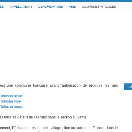
LES
APPELLATIONS
DENOMINATIONS
VINS
COMMUNES VITICOLES
st une commune française ayant l'autorisation de produire les vins
L
Tolosan blanc
Tolosan rosé
Tolosan rouge
z tous les détails de ces vins dans la section suivante.
vement, Péchaudier est un petit village situé au sud de la France, dans le