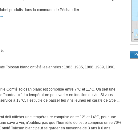
e label produits dans la commune de Péchaudier.
..
le.
Pu
mté Tolosan blanc ont été les années : 1983, 1985, 1988, 1989, 1990,
r le Comté Tolosan blanc est comprise entre 7°C et 11°C. On sert une
pe "bordeaux". La température peut varier en fonction du vin. Si vous
ervice à 13°C. Il est utile de passer les vins jeunes en carafe de type ...
ment doit afficher une température comprise entre 12° et 14°C, pour une
une cave à vin, n'oubliez pas que l'humidité doit être comprise entre 70%
e Comté Tolosan blanc peut se garder en moyenne de 3 ans à 6 ans.