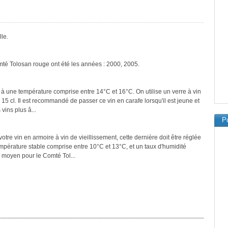
le.
mté Tolosan rouge ont été les années : 2000, 2005.
 à une température comprise entre 14°C et 16°C. On utilise un verre à vin
 15 cl. Il est recommandé de passer ce vin en carafe lorsqu'il est jeune et
vins plus â...
Pu
tre vin en armoire à vin de vieillissement, cette dernière doit être réglée
empérature stable comprise entre 10°C et 13°C, et un taux d'humidité
 moyen pour le Comté Tol...