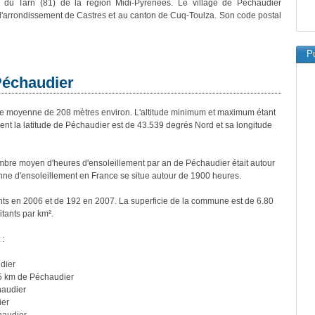
 du Tarn (81) de la région Midi-Pyrénées. Le village de Péchaudier
 l'arrondissement de Castres et au canton de Cuq-Toulza. Son code postal
Pu
Péchaudier
 moyenne de 208 mètres environ. L'altitude minimum et maximum étant
t la latitude de Péchaudier est de 43.539 degrés Nord et sa longitude
bre moyen d'heures d'ensoleillement par an de Péchaudier était autour
ne d'ensoleillement en France se situe autour de 1900 heures.
nts en 2006 et de 192 en 2007. La superficie de la commune est de 6.80
itants par km².
 :
dier
5 km de Péchaudier
haudier
ier