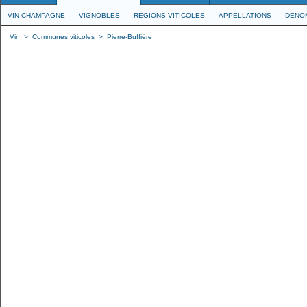
VIN CHAMPAGNE
VIGNOBLES
REGIONS VITICOLES
APPELLATIONS
DENO
Vin
>
Communes viticoles
>
Pierre-Buffière