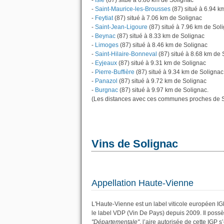
-
Isle
(87) situé à 6.86 km de Solignac
-
Saint-Maurice-les-Brousses
(87) situé à 6.94 k
-
Feytiat
(87) situé à 7.06 km de Solignac
-
Saint-Jean-Ligoure
(87) situé à 7.96 km de Sol
-
Beynac
(87) situé à 8.33 km de Solignac
-
Limoges
(87) situé à 8.46 km de Solignac
-
Saint-Hilaire-Bonneval
(87) situé à 8.68 km de 
-
Eyjeaux
(87) situé à 9.31 km de Solignac
-
Pierre-Buffière
(87) situé à 9.34 km de Solignac
-
Panazol
(87) situé à 9.72 km de Solignac
-
Burgnac
(87) situé à 9.97 km de Solignac.
(Les distances avec ces communes proches de S
Vins de Solignac
Appellation Haute-Vienne
L'Haute-Vienne est un label viticole européen I
le label VDP (Vin De Pays) depuis 2009. Il pos
"Départementale"
, l’aire autorisée de cette IGP 