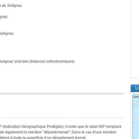
m de Solignac
ignac
Solignac
olignac sont des distances orthodromiques)
Lo
GP (Indication Géographique Protégée). A noter que le label IGP remplace
sède également la mention
"départemental"
. Dans le cas d'une mention
s’étend à toute la superficie d’un département donné.