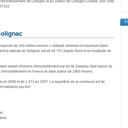
 l'arrondissement de Limoges et au canton de Limoges-Condat. Son code
 87110.
Pu
Solignac
oyenne de 240 mètres environ. L'altitude minimum et maximum étant
 la latitude de Solignac est de 45.757 degrés Nord et sa longitude de
bre moyen d'heures d'ensoleillement par an de Solignac était autour de
d'ensoleillement en France se situe autour de 1900 heures.
nts en 2006 et de 1 471 en 2007. La superficie de la commune est de
94 habitants par km².
ac
ignac