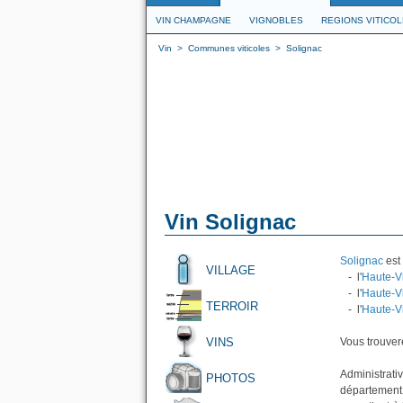
VIN CHAMPAGNE
VIGNOBLES
REGIONS VITICO
Vin
>
Communes viticoles
>
Solignac
Vin Solignac
Solignac
est 
VILLAGE
- l'
Haute-V
- l'
Haute-V
TERROIR
- l'
Haute-V
VINS
Vous trouvere
Administrati
PHOTOS
département 