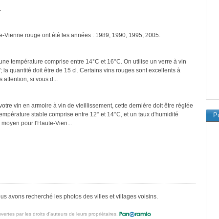
.
te-Vienne rouge ont été les années : 1989, 1990, 1995, 2005.
une température comprise entre 14°C et 16°C. On utilise un verre à vin
a quantité doit être de 15 cl. Certains vins rouges sont excellents à
attention, si vous d...
tre vin en armoire à vin de vieillissement, cette dernière doit être réglée
température stable comprise entre 12° et 14°C, et un taux d'humidité
Pu
 moyen pour l'Haute-Vien...
s avons recherché les photos des villes et villages voisins.
vertes par les droits d'auteurs de leurs propriétaires.