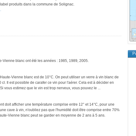
e label produits dans la commune de Solignac.
.
Pu
te-Vienne blanc ont été les années : 1985, 1989, 2005.
'Haute-Vienne blanc est de 10°C. On peut utiliser un verre à vin blanc de
cl. Il est possible de carafer ce vin pour l'aérer. Cela est à décider en
 Si vous estimez que le vin est trop nerveux, vous pouvez le ...
ment doit afficher une température comprise entre 12° et 14°C, pour une
une cave à vin, n'oubliez pas que l'humidité doit être comprise entre 70%
Haute-Vienne blanc peut se garder en moyenne de 2 ans à 5 ans.