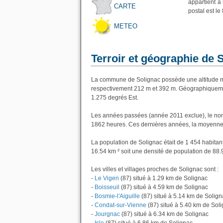
appartient à
CARTE
postal est le
METEO
Terroir et géographie de 
La commune de Solignac possède une altitude m
respectivement 212 m et 392 m. Géographiquement
1.275 degrés Est.
Les années passées (année 2011 exclue), le nom
1862 heures. Ces dernières années, la moyenne 
La population de Solignac était de 1 454 habita
16.54 km ² soit une densité de population de 88.
Les villes et villages proches de Solignac sont :
-
Le Vigen
(87) situé à 1.29 km de Solignac
-
Boisseuil
(87) situé à 4.59 km de Solignac
-
Bosmie-l'Aiguille
(87) situé à 5.14 km de Solign
-
Condat-sur-Vienne
(87) situé à 5.40 km de Sol
-
Jourgnac
(87) situé à 6.34 km de Solignac