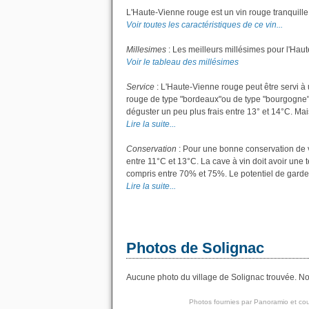
L'Haute-Vienne rouge est un vin rouge tranquille
Voir toutes les caractéristiques de ce vin...
Millesimes
: Les meilleurs millésimes pour l'Hau
Voir le tableau des millésimes
Service
: L'Haute-Vienne rouge peut être servi à 
rouge de type "bordeaux"ou de type "bourgogne"; l
déguster un peu plus frais entre 13° et 14°C. Mais 
Lire la suite...
Conservation
: Pour une bonne conservation de vo
entre 11°C et 13°C. La cave à vin doit avoir une 
compris entre 70% et 75%. Le potentiel de garde
Lire la suite...
Photos de Solignac
Aucune photo du village de Solignac trouvée. Nou
Photos fournies par
Panoramio
et cou