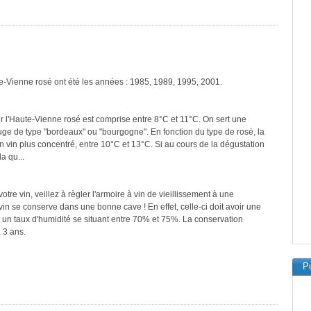
te-Vienne rosé ont été les années : 1985, 1989, 1995, 2001.
r l'Haute-Vienne rosé est comprise entre 8°C et 11°C. On sert une
ouge de type "bordeaux" ou "bourgogne". En fonction du type de rosé, la
n vin plus concentré, entre 10°C et 13°C. Si au cours de la dégustation
a qu...
re vin, veillez à règler l'armoire à vin de vieillissement à une
in se conserve dans une bonne cave ! En effet, celle-ci doit avoir une
 un taux d'humidité se situant entre 70% et 75%. La conservation
 3 ans.
Pu