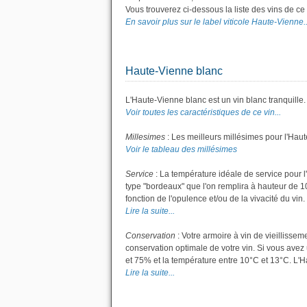
Vous trouverez ci-dessous la liste des vins de c
En savoir plus sur le label viticole Haute-Vienne..
Haute-Vienne blanc
L'Haute-Vienne blanc est un vin blanc tranquille.
Voir toutes les caractéristiques de ce vin...
Millesimes
: Les meilleurs millésimes pour l'Hau
Voir le tableau des millésimes
Service
: La température idéale de service pour l
type "bordeaux" que l'on remplira à hauteur de 10 
fonction de l'opulence et/ou de la vivacité du vin.
Lire la suite...
Conservation
: Votre armoire à vin de vieillisse
conservation optimale de votre vin. Si vous avez 
et 75% et la température entre 10°C et 13°C. L'
Lire la suite...