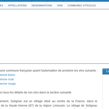
LES
APPELLATIONS
DENOMINATIONS
VINS
COMMUNES VITICOLES
une commune française ayant l'autorisation de produire les vins suivants :
L
ienne blanc
ienne rosé
ienne rouge
z tous les détails de ces vins dans la section suivante.
vement, Solignac est un village situé au centre de la France, dans le
de la Haute-Vienne (87) de la région Limousin. Le village de Solignac