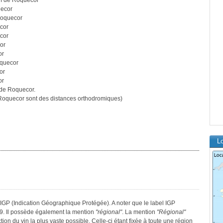
m de Roquecor
uecor
Roquecor
cor
cor
or
or
quecor
or
or
de Roquecor.
oquecor sont des distances orthodromiques)
L
IGP (Indication Géographique Protégée). A noter que le label IGP
9. Il possède également la mention
"régional"
. La mention
"Régional"
tion du vin la plus vaste possible. Celle-ci étant fixée à toute une région