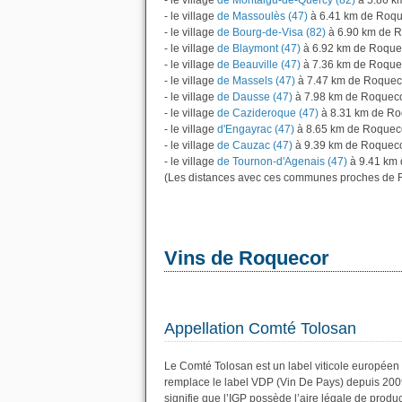
- le village
de Montaigu-de-Quercy (82)
à 5.86 k
- le village
de Massoulès (47)
à 6.41 km de Roq
- le village
de Bourg-de-Visa (82)
à 6.90 km de 
- le village
de Blaymont (47)
à 6.92 km de Roque
- le village
de Beauville (47)
à 7.36 km de Roque
- le village
de Massels (47)
à 7.47 km de Roquec
- le village
de Dausse (47)
à 7.98 km de Roquec
- le village
de Cazideroque (47)
à 8.31 km de Ro
- le village
d'Engayrac (47)
à 8.65 km de Roquec
- le village
de Cauzac (47)
à 9.39 km de Roquec
- le village
de Tournon-d'Agenais (47)
à 9.41 km 
(Les distances avec ces communes proches de R
Vins de Roquecor
Appellation Comté Tolosan
Le Comté Tolosan est un label viticole européen 
remplace le label VDP (Vin De Pays) depuis 200
signifie que l’IGP possède l’aire légale de produc