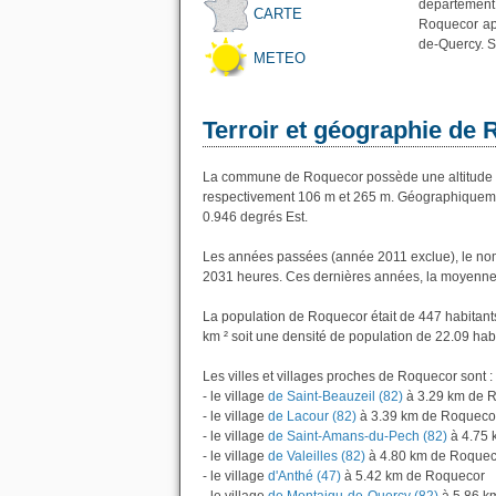
département
CARTE
Roquecor app
de-Quercy. S
METEO
Terroir et géographie de
La commune de Roquecor possède une altitude 
respectivement 106 m et 265 m. Géographiquemen
0.946 degrés Est.
Les années passées (année 2011 exclue), le nom
2031 heures. Ces dernières années, la moyenne 
La population de Roquecor était de 447 habitant
km ² soit une densité de population de 22.09 hab
Les villes et villages proches de Roquecor sont :
- le village
de Saint-Beauzeil (82)
à 3.29 km de 
- le village
de Lacour (82)
à 3.39 km de Roqueco
- le village
de Saint-Amans-du-Pech (82)
à 4.75 
- le village
de Valeilles (82)
à 4.80 km de Roquec
- le village
d'Anthé (47)
à 5.42 km de Roquecor