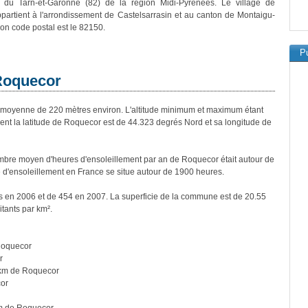
 du Tarn-et-Garonne (82) de la région Midi-Pyrénées. Le village de
artient à l'arrondissement de Castelsarrasin et au canton de Montaigu-
on code postal est le 82150.
Pu
 Roquecor
moyenne de 220 mètres environ. L'altitude minimum et maximum étant
t la latitude de Roquecor est de 44.323 degrés Nord et sa longitude de
bre moyen d'heures d'ensoleillement par an de Roquecor était autour de
d'ensoleillement en France se situe autour de 1900 heures.
s en 2006 et de 454 en 2007. La superficie de la commune est de 20.55
itants par km².
Roquecor
r
km de Roquecor
or