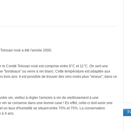
 Tolosan rosé a été l'année 2000.
r le Comté Tolosan rosé est comprise entre 8°C et 11°C. On sert une
ype "bordeaux" ou verre à vin blanc. Cette température est adaptée aux
 trois ans. Il est possible de trouver des vins rosés plus "vineux", dans ce
re vin, veillez à règler l'armoire à vin de vieillissement à une
vin se conserve dans une bonne cave ! En effet, celle-ci doit avoir une
et un taux d'humidité se situant entre 70% et 75%. La conservation
Pu
 à 4 ans.