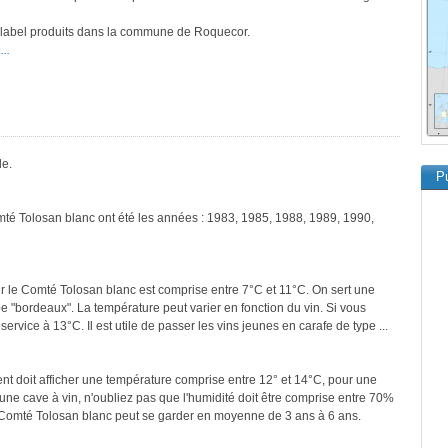
ce label produits dans la commune de Roquecor.
..
le.
Pu
mté Tolosan blanc ont été les années : 1983, 1985, 1988, 1989, 1990,
r le Comté Tolosan blanc est comprise entre 7°C et 11°C. On sert une
pe "bordeaux". La température peut varier en fonction du vin. Si vous
ervice à 13°C. Il est utile de passer les vins jeunes en carafe de type ...
ment doit afficher une température comprise entre 12° et 14°C, pour une
une cave à vin, n'oubliez pas que l'humidité doit être comprise entre 70%
e Comté Tolosan blanc peut se garder en moyenne de 3 ans à 6 ans.