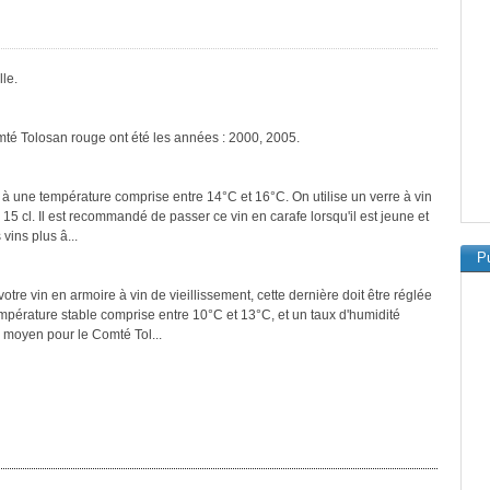
le.
mté Tolosan rouge ont été les années : 2000, 2005.
 à une température comprise entre 14°C et 16°C. On utilise un verre à vin
 15 cl. Il est recommandé de passer ce vin en carafe lorsqu'il est jeune et
vins plus â...
Pu
tre vin en armoire à vin de vieillissement, cette dernière doit être réglée
empérature stable comprise entre 10°C et 13°C, et un taux d'humidité
 moyen pour le Comté Tol...