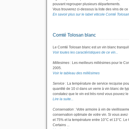
pouvant regrouper plusieurs départements.
Vous trouverez ci-dessous la liste des vins de 
En savoir plus sur le label viticole Comté Tolosan.
Comté Tolosan blanc
Le Comté Tolosan blanc est un vin blanc tranquil
Voir toutes les caractéristiques de ce vin...
Millesimes
: Les meilleurs millésimes pour le Co
2005.
Voir le tableau des millésimes
Service
: La température de service recquise pou
quantité de 10 cl dans un verre à vin blanc de ty
constatez que le vin est très rond vous pouvez le s
Lire la suite...
Conservation
: Votre armoire à vin de vieillisse
conservation optimale de votre vin. Si vous avez 
et 75% et la température entre 10°C et 13°C. L
Certains ...