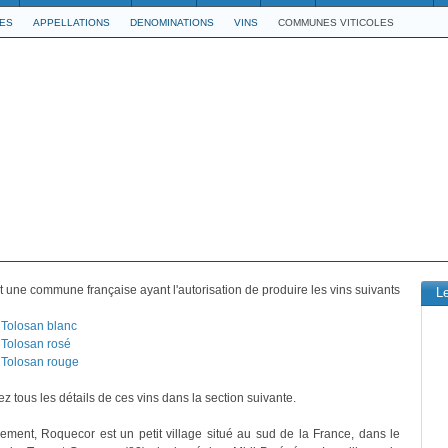
LES
APPELLATIONS
DENOMINATIONS
VINS
COMMUNES VITICOLES
t une commune française ayant l'autorisation de produire les vins suivants
L
Tolosan blanc
Tolosan rosé
Tolosan rouge
z tous les détails de ces vins dans la section suivante.
vement, Roquecor est un petit village situé au sud de la France, dans le