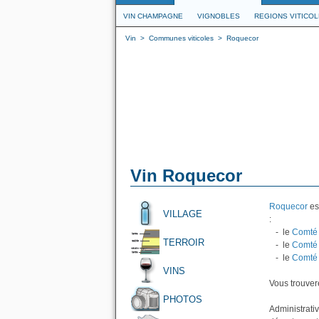
VIN CHAMPAGNE
VIGNOBLES
REGIONS VITICO
Vin
>
Communes viticoles
>
Roquecor
Vin Roquecor
Roquecor
es
VILLAGE
:
- le
Comté 
TERROIR
- le
Comté 
- le
Comté 
VINS
Vous trouvere
PHOTOS
Administrati