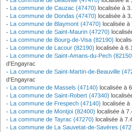
-
La commune de Beauville (47470)
localisée à
-
La commune de Cauzac (47470)
localisée à 
-
La commune de Dondas (47470)
localisée à 
-
La commune de Blaymont (47470)
localisée à
-
La commune de Saint-Maurin (47270)
localisé
-
La commune de Bourg-de-Visa (82190)
locali
-
La commune de Lacour (82190)
localisée à 6
-
La commune de Saint-Amans-du-Pech (82150
d'Engayrac
-
La commune de Saint-Martin-de-Beauville (47
d'Engayrac
-
La commune de Massels (47140)
localisée à 
-
La commune de Saint-Robert (47340)
localisé
-
La commune de Frespech (47140)
localisée à
-
La commune de Montjoi (82400)
localisée à 7
-
La commune de Tayrac (47270)
localisée à 7
-
La commune de La Sauvetat-de-Savères (472