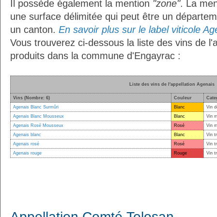
Il possède également la mention
"zone"
. La me
une surface délimitée qui peut être un départ
un canton.
En savoir plus sur le label viticole Ag
Vous trouverez ci-dessous la liste des vins de l'
produits dans la commune d'Engayrac :
Liste des vins de l'appellation Agenais
Vins (Nombre: 6)
Couleur
Cate
Agenais Blanc Surmûri
Blanc
Vin d
Agenais Blanc Mousseux
Blanc
Vin 
Agenais Rosé Mousseux
Rosé
Vin 
Agenais blanc
Blanc
Vin t
Agenais rosé
Rosé
Vin t
Agenais rouge
Rouge
Vin t
Appellation Comté Tolosan