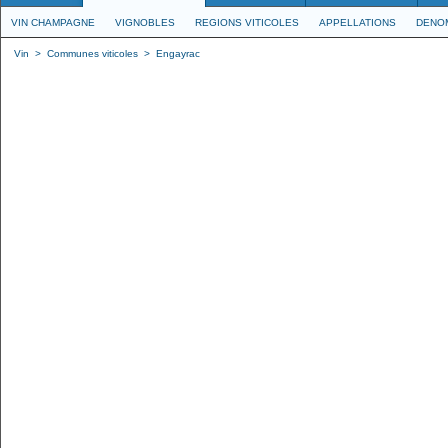
VIN CHAMPAGNE
VIGNOBLES
REGIONS VITICOLES
APPELLATIONS
DENO
Vin
>
Communes viticoles
>
Engayrac