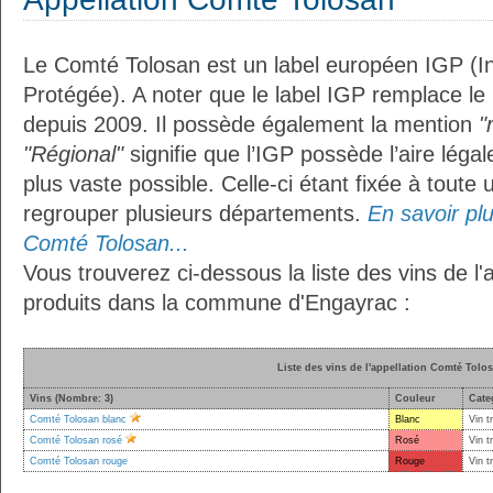
Le Comté Tolosan est un label européen IGP (I
Protégée). A noter que le label IGP remplace le
depuis 2009. Il possède également la mention
"
"Régional"
signifie que l’IGP possède l’aire légal
plus vaste possible. Celle-ci étant fixée à toute
regrouper plusieurs départements.
En savoir plus
Comté Tolosan...
Vous trouverez ci-dessous la liste des vins de l
produits dans la commune d'Engayrac :
Liste des vins de l'appellation Comté Tolo
Vins (Nombre: 3)
Couleur
Cate
Comté Tolosan blanc
Blanc
Vin t
Comté Tolosan rosé
Rosé
Vin t
Comté Tolosan rouge
Rouge
Vin t