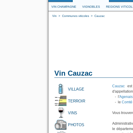
VIN CHAMPAGNE
VIGNOBLES
REGIONS VITICO
Vin
>
Communes viticoles
>
Cauzac
Vin Cauzac
Cauzac
est 
VILLAGE
d'appellation
- l'
Agenais
TERROIR
- le
Comté 
VINS
Vous trouvere
Administrati
PHOTOS
le départeme