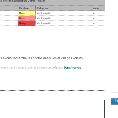
es vins de l'appellation Comté Tolosan
Couleur
Categorie
Saveur
Blanc
Vin tranquille
Sec
Rosé
Vin tranquille
Sec
Rouge
Vin tranquille
Sec
avons recherché les photos des villes et villages voisins.
vertes par les droits d'auteurs de leurs propriétaires.
Pu