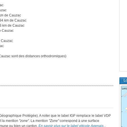
ac
uzac
km de Cauzac
94 km de Cauzac
3 km de Cauzac
e Cauzac
e Cauzac
zac
auzac sont des distances orthodromiques)
L
 Géographique Protégée). A noter que le label IGP remplace le label VDP
t la mention
"zone"
. La mention
"Zone"
correspond à une surface
mmune ou bien un canton.
En savoir plus sur le label viticole Agenais...