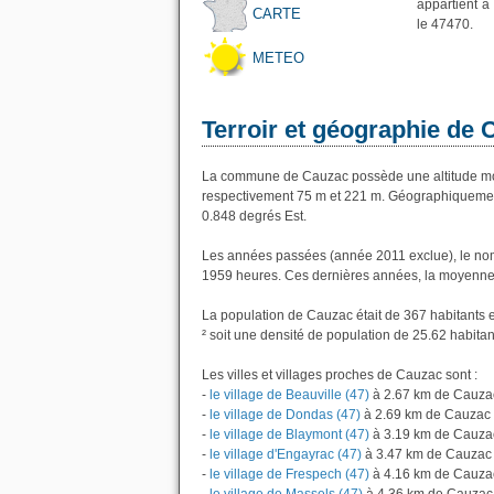
appartient à
CARTE
le 47470.
METEO
Terroir et géographie de
La commune de Cauzac possède une altitude moy
respectivement 75 m et 221 m. Géographiquement
0.848 degrés Est.
Les années passées (année 2011 exclue), le nom
1959 heures. Ces dernières années, la moyenne 
La population de Cauzac était de 367 habitants 
² soit une densité de population de 25.62 habitan
Les villes et villages proches de Cauzac sont :
-
le village de Beauville (47)
à 2.67 km de Cauza
-
le village de Dondas (47)
à 2.69 km de Cauzac
-
le village de Blaymont (47)
à 3.19 km de Cauza
-
le village d'Engayrac (47)
à 3.47 km de Cauzac
-
le village de Frespech (47)
à 4.16 km de Cauza