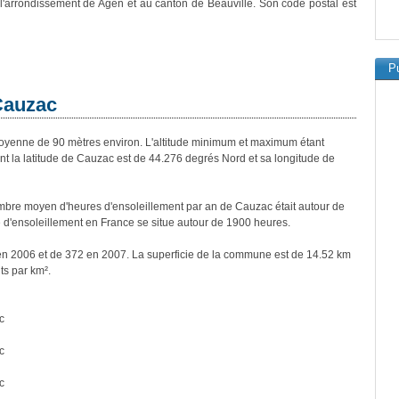
 l'arrondissement de Agen et au canton de Beauville. Son code postal est
Pu
 Cauzac
enne de 90 mètres environ. L'altitude minimum et maximum étant
 la latitude de Cauzac est de 44.276 degrés Nord et sa longitude de
bre moyen d'heures d'ensoleillement par an de Cauzac était autour de
d'ensoleillement en France se situe autour de 1900 heures.
en 2006 et de 372 en 2007. La superficie de la commune est de 14.52 km
ts par km².
c
c
c