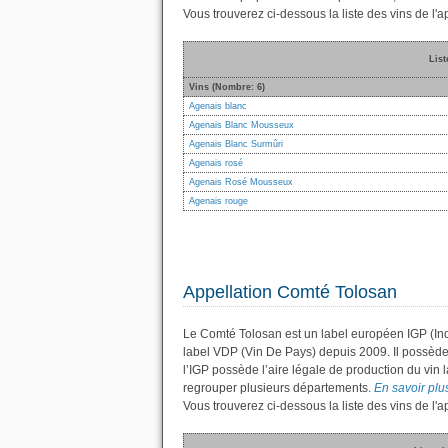
Vous trouverez ci-dessous la liste des vins de l
List
Vins (Nombre: 6)
Agenais blanc
Agenais Blanc Mousseux
Agenais Blanc Surmûri
Agenais rosé
Agenais Rosé Mousseux
Agenais rouge
Appellation Comté Tolosan
Le Comté Tolosan est un label européen IGP (Ind
label VDP (Vin De Pays) depuis 2009. Il possèd
l’IGP possède l’aire légale de production du vin l
regrouper plusieurs départements.
En savoir plus
Vous trouverez ci-dessous la liste des vins de 