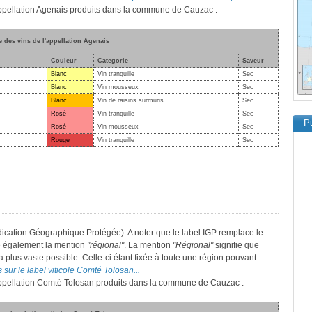
'appellation Agenais produits dans la commune de Cauzac :
e des vins de l'appellation Agenais
Couleur
Categorie
Saveur
Blanc
Vin tranquille
Sec
Blanc
Vin mousseux
Sec
Blanc
Vin de raisins surmuris
Sec
Rosé
Vin tranquille
Sec
Pu
Rosé
Vin mousseux
Sec
Rouge
Vin tranquille
Sec
ication Géographique Protégée). A noter que le label IGP remplace le
e également la mention
"régional"
. La mention
"Régional"
signifie que
a plus vaste possible. Celle-ci étant fixée à toute une région pouvant
 sur le label viticole Comté Tolosan...
l'appellation Comté Tolosan produits dans la commune de Cauzac :