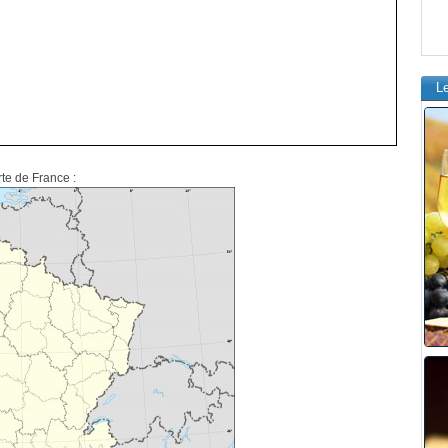
L
rte de France :