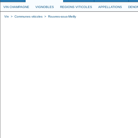
VIN CHAMPAGNE
VIGNOBLES
REGIONS VITICOLES
APPELLATIONS
DENO
Vin
>
Communes viticoles
>
Rouvres-sous-Meilly