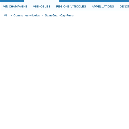
VIN CHAMPAGNE
VIGNOBLES
REGIONS VITICOLES
APPELLATIONS
DENO
Vin
>
Communes viticoles
>
Saint-Jean-Cap-Ferrat