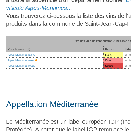
à toute la superficie d’un département donné.
En
viticole Alpes-Maritimes...
Vous trouverez ci-dessous la liste des vins de l'
produits dans la commune de Saint-Jean-Cap-Fe
Liste des vins de l'appellation Alpes-Mariti
Vins (Nombre: 3)
Couleur
Cate
Alpes-Maritimes blanc
Blanc
Vin t
Alpes-Maritimes rosé
Rosé
Vin t
Alpes-Maritimes rouge
Rouge
Vin t
Appellation Méditerranée
Le Méditerranée est un label européen IGP (In
Protégée). A noter que le label IGP remplace le