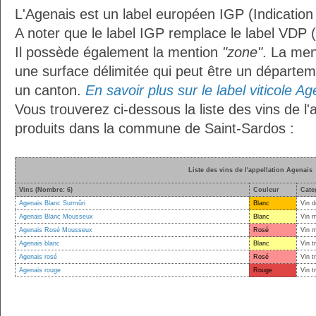
L'Agenais est un label européen IGP (Indicatio
A noter que le label IGP remplace le label VDP 
Il possède également la mention
"zone"
. La me
une surface délimitée qui peut être un départ
un canton.
En savoir plus sur le label viticole Ag
Vous trouverez ci-dessous la liste des vins de l'
produits dans la commune de Saint-Sardos :
Liste des vins de l'appellation Agenais
Vins (Nombre: 6)
Couleur
Cate
Agenais Blanc Surmûri
Blanc
Vin d
Agenais Blanc Mousseux
Blanc
Vin 
Agenais Rosé Mousseux
Rosé
Vin 
Agenais blanc
Blanc
Vin t
Agenais rosé
Rosé
Vin t
Agenais rouge
Rouge
Vin t