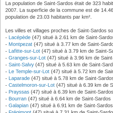
La population de Saint-Sardos était de 323 habi
2007. La superficie de la commune est de 14.46
population de 23.03 habitants par km².
Les villes et villages proches de Saint-Sardos so
-
Lacépède
(47) situé à 2.61 km de Saint-Sardo
-
Montpezat
(47) situé à 3.77 km de Saint-Sard
-
Lafitte-sur-Lot
(47) situé à 3.79 km de Saint-S
-
Granges-sur-Lot
(47) situé à 3.96 km de Sain
-
Saint-Salvy
(47) situé à 5.63 km de Saint-Sar
-
Le Temple-sur-Lot
(47) situé à 5.72 km de Sai
-
Laparade
(47) situé à 5.78 km de Saint-Sardo
-
Castelmoron-sur-Lot
(47) situé à 6.39 km de 
-
Prayssas
(47) situé à 6.39 km de Saint-Sardo
-
Bourran
(47) situé à 6.64 km de Saint-Sardos
-
Galapian
(47) situé à 6.91 km de Saint-Sardos
-
Frégimont
(47) situé à 7.31 km de Saint-Sard