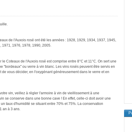
ille.
teaux de l'Auxois rosé ont été les années : 1928, 1929, 1934, 1937, 1945,
, 1971, 1976, 1978, 1990, 2005.
r le Coteaux de l'Auxois rosé est comprise entre 8°C et 11°C. On sert une
pe "bordeaux" ou verre à vin blanc. Les vins rosés peuvent être servis en
ant de vous décider, en l'oxygénant généreusement dans le verre et en
re vin, veillez à règler l'armoire à vin de vieillissement à une
in se conserve dans une bonne cave ! En effet, celle-ci doit avoir une
 un taux d'humidité se situant entre 70% et 75%. La conservation
1 an à 3 ans.
Pu