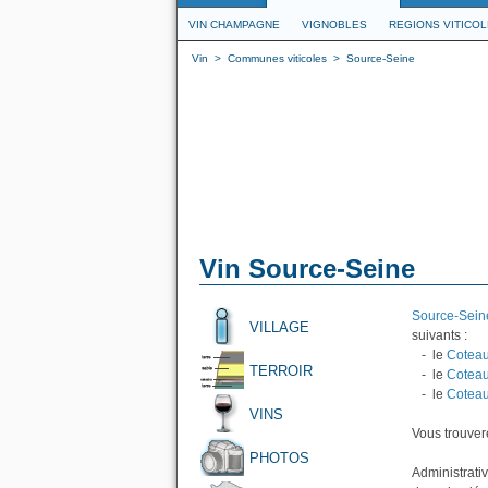
VIN CHAMPAGNE
VIGNOBLES
REGIONS VITICO
Vin
>
Communes viticoles
>
Source-Seine
Vin Source-Seine
Source-Sein
VILLAGE
suivants :
- le
Coteau
TERROIR
- le
Coteau
- le
Coteau
VINS
Vous trouvere
PHOTOS
Administrati