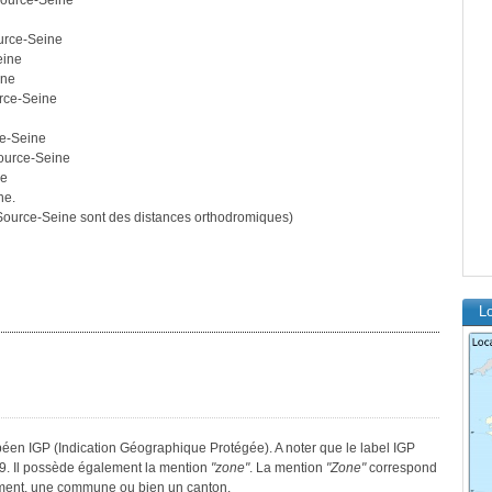
Source-Seine
ource-Seine
eine
ine
urce-Seine
ce-Seine
Source-Seine
ne
ne.
ource-Seine sont des distances orthodromiques)
L
opéen IGP (Indication Géographique Protégée). A noter que le label IGP
9. Il possède également la mention
"zone"
. La mention
"Zone"
correspond
tement, une commune ou bien un canton.