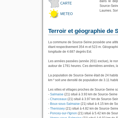
dans le dép
CARTE
Source-Seine
Laumes. Son 
METEO
Terroir et géographie de 
La commune de Source-Seine possède une altit
étant respectivement 354 m et 523 m. Géographi
longitude de 4.687 degrés Est.
Les années passées (année 2011 exclue), le nom
autour de 1791 heures. Ces dernières années, l
La population de Source-Seine était de 24 habit
km ² soit une densité de population de 3.11 habit
Les villes et villages proches de Source-Seine so
-
Salmaise
(21) situé à 3.93 km de Source-Seine
-
Chanceaux
(21) situé à 3.97 km de Source-Sei
-
Boux-sous-Salmaise
(21) situé à 4.15 km de S
-
Thenissey
(21) situé à 4.82 km de Source-Sein
-
Poncey-sur-l'Ignon
(21) situé à 5.42 km de Sou