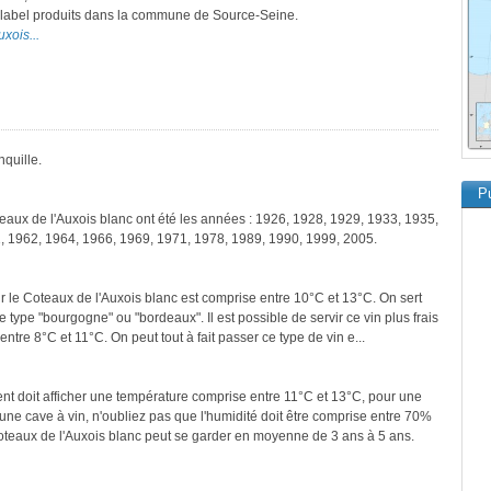
ce label produits dans la commune de Source-Seine.
uxois...
nquille.
Pu
teaux de l'Auxois blanc ont été les années : 1926, 1928, 1929, 1933, 1935,
, 1962, 1964, 1966, 1969, 1971, 1978, 1989, 1990, 1999, 2005.
r le Coteaux de l'Auxois blanc est comprise entre 10°C et 13°C. On sert
 type "bourgogne" ou "bordeaux". Il est possible de servir ce vin plus frais
entre 8°C et 11°C. On peut tout à fait passer ce type de vin e...
ment doit afficher une température comprise entre 11°C et 13°C, pour une
une cave à vin, n'oubliez pas que l'humidité doit être comprise entre 70%
Coteaux de l'Auxois blanc peut se garder en moyenne de 3 ans à 5 ans.