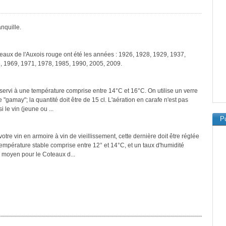
nquille.
teaux de l'Auxois rouge ont été les années : 1926, 1928, 1929, 1937,
, 1969, 1971, 1978, 1985, 1990, 2005, 2009.
servi à une température comprise entre 14°C et 16°C. On utilise un verre
"gamay"; la quantité doit être de 15 cl. L'aération en carafe n'est pas
le vin (jeune ou ...
Pu
tre vin en armoire à vin de vieillissement, cette dernière doit être réglée
température stable comprise entre 12° et 14°C, et un taux d'humidité
 moyen pour le Coteaux d...