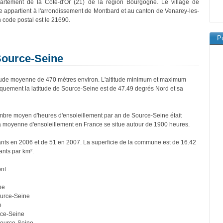
artement de la Côte-d'Or (21) de la région Bourgogne. Le village de
 appartient à l'arrondissement de Montbard et au canton de Venarey-les-
code postal est le 21690.
Pu
Source-Seine
ude moyenne de 470 mètres environ. L'altitude minimum et maximum
quement la latitude de Source-Seine est de 47.49 degrés Nord et sa
bre moyen d'heures d'ensoleillement par an de Source-Seine était
a moyenne d'ensoleillement en France se situe autour de 1900 heures.
ants en 2006 et de 51 en 2007. La superficie de la commune est de 16.42
ants par km².
nt :
ne
ource-Seine
e
rce-Seine