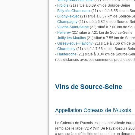
-
Verrey-sous-Salmaise
(21) situé à 6.02 km de 
-
Frôlois
(21) situé à 6.09 km de Source-Seine
-
Billy-lès-Chanceaux
(21) situé à 6.55 km de S
-
Bligny-le-Sec
(21) situé à 6.57 km de Source-S
-
Champagny
(21) situé à 6.82 km de Source-Se
-
Villotte-Saint-Seine
(21) situé à 7.00 km de So
-
Pellerey
(21) situé à 7.21 km de Source-Seine
-
Jailly-les-Moulins
(21) situé à 7.55 km de Sour
-
Gissey-sous-Flavigny
(21) situé à 7.66 km de 
-
Charencey
(21) situé à 7.66 km de Source-Sei
-
Hauteroche
(21) situé à 8.04 km de Source-Sei
(Les distances avec ces communes proches de S
Vins de Source-Seine
Appellation Coteaux de l'Auxois
Le Coteaux de l'Auxois est un label viticole eur
remplace le label VDP (Vin De Pays) depuis 200
à une surface délimitée qui peut être un dépar