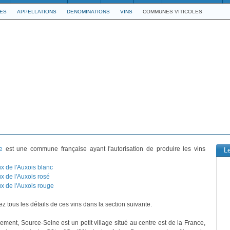
LES
APPELLATIONS
DENOMINATIONS
VINS
COMMUNES VITICOLES
e
est une commune française ayant l'autorisation de produire les vins
L
x de l'Auxois blanc
x de l'Auxois rosé
x de l'Auxois rouge
z tous les détails de ces vins dans la section suivante.
vement, Source-Seine est un petit village situé au centre est de la France,