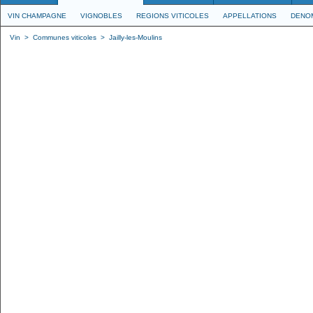
VIN CHAMPAGNE
VIGNOBLES
REGIONS VITICOLES
APPELLATIONS
DENO
Vin
>
Communes viticoles
>
Jailly-les-Moulins