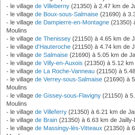
- le village
de Villeberny
(21350) à 2.47 km de Jai
- le village
de Boux-sous-Salmaise
(21690) à 3.3
- le village
de Dampierre-en-Montagne
(21350) à
Moulins
- le village
de Thenissey
(21150) à 4.65 km de Ja
- le village
d'Hauteroche
(21150) à 4.74 km de Ja
- le village
de Salmaise
(21690) à 5.05 km de Jai
- le village
de Villy-en-Auxois
(21350) à 5.12 km d
- le village
de La Roche-Vanneau
(21150) à 5.48
- le village
de Verrey-sous-Salmaise
(21690) à 5.
Moulins
- le village
de Gissey-sous-Flavigny
(21150) à 5.
Moulins
- le village
de Villeferry
(21350) à 6.21 km de Jail
- le village
de Brain
(21350) à 6.63 km de Jailly-
- le village
de Massingy-lès-Vitteaux
(21350) à 6.