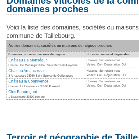
Domaines viticoles de la com
domaines proches
Voici la liste des domaines, sociétés ou maison
commune de Taillebourg.
Autres domaines, sociétés ou maisons de négoce proches
Domaines, sociétés, maisons de négoce
Horaires, visites et dégustation
Château De Monségur
Horaires: Sur rendez-vous
Visites: Oui - Dégustation: Oui
Château De Monségur 33540 Sauveterre-de-Guyenne
Château Arnaucosse
Horaires: Sur rendez-vous
Visites: Oui - Dégustation: Oui
3 Arnaucosse 33580 Saint-Sulpice-de-Guilleragues
Château la Connivence
Horaires: Sur rendez-vous
Visites: Oui - Dégustation: Oui
Château La Connivence 33500 Pomerol
Clos Beauregard
1 Beauregard 33500 pomerol
Terroir et géographie de Taill