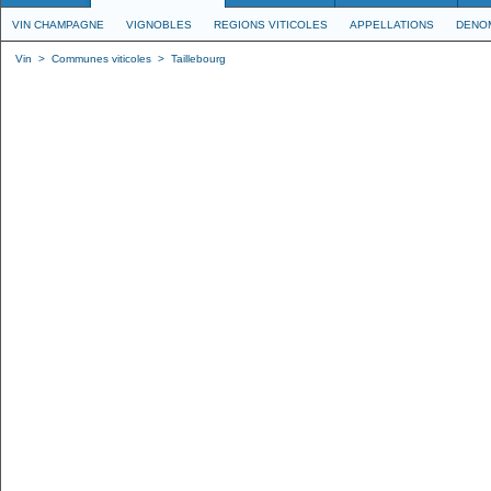
VIN CHAMPAGNE
VIGNOBLES
REGIONS VITICOLES
APPELLATIONS
DENO
Vin
>
Communes viticoles
>
Taillebourg