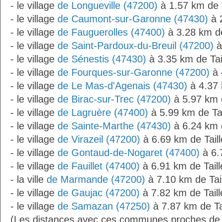
- le village
de Longueville (47200)
à 1.57 km de 
- le village
de Caumont-sur-Garonne (47430)
à 2
- le village
de Fauguerolles (47400)
à 3.28 km de
- le village
de Saint-Pardoux-du-Breuil (47200)
à
- le village
de Sénestis (47430)
à 3.35 km de Tai
- le village
de Fourques-sur-Garonne (47200)
à 
- le village
de Le Mas-d'Agenais (47430)
à 4.37 
- le village
de Birac-sur-Trec (47200)
à 5.97 km d
- le village
de Lagruère (47400)
à 5.99 km de Ta
- le village
de Sainte-Marthe (47430)
à 6.24 km d
- le village
de Virazeil (47200)
à 6.69 km de Tail
- le village
de Gontaud-de-Nogaret (47400)
à 6.
- le village
de Fauillet (47400)
à 6.91 km de Tail
- la ville
de Marmande (47200)
à 7.10 km de Tai
- le village
de Gaujac (47200)
à 7.82 km de Tail
- le village
de Samazan (47250)
à 7.87 km de Ta
(Les distances avec ces communes proches de T