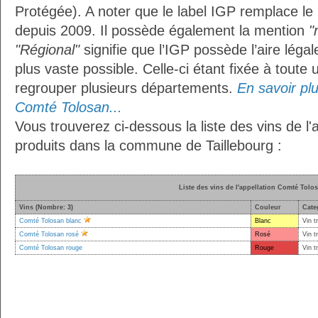
Protégée). A noter que le label IGP remplace le
depuis 2009. Il possède également la mention
"
"Régional"
signifie que l’IGP possède l’aire légal
plus vaste possible. Celle-ci étant fixée à toute
regrouper plusieurs départements.
En savoir plus
Comté Tolosan...
Vous trouverez ci-dessous la liste des vins de l
produits dans la commune de Taillebourg :
Liste des vins de l'appellation Comté Tolo
Vins (Nombre: 3)
Couleur
Cate
Comté Tolosan blanc
Blanc
Vin t
Comté Tolosan rosé
Rosé
Vin t
Comté Tolosan rouge
Rouge
Vin t