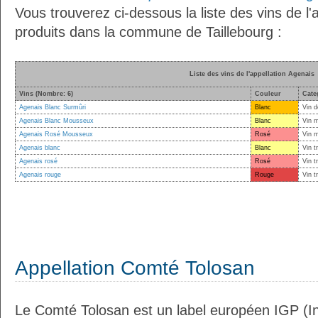
Vous trouverez ci-dessous la liste des vins de l'
produits dans la commune de Taillebourg :
Liste des vins de l'appellation Agenais
Vins (Nombre: 6)
Couleur
Cate
Agenais Blanc Surmûri
Blanc
Vin d
Agenais Blanc Mousseux
Blanc
Vin 
Agenais Rosé Mousseux
Rosé
Vin 
Agenais blanc
Blanc
Vin t
Agenais rosé
Rosé
Vin t
Agenais rouge
Rouge
Vin t
Appellation Comté Tolosan
Le Comté Tolosan est un label européen IGP (I