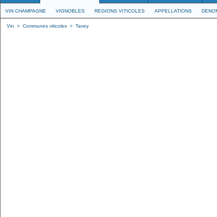
VIN CHAMPAGNE
VIGNOBLES
REGIONS VITICOLES
APPELLATIONS
DENO
Vin
>
Communes viticoles
>
Tavey