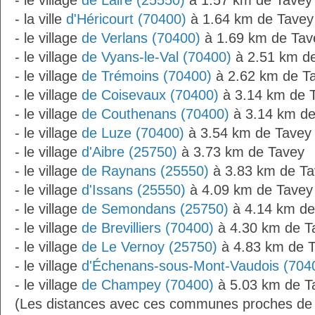
- le village
de Laire (25550)
à 1.57 km de Tavey
- la ville
d'Héricourt (70400)
à 1.64 km de Tavey
- le village
de Verlans (70400)
à 1.69 km de Tav
- le village
de Vyans-le-Val (70400)
à 2.51 km d
- le village
de Trémoins (70400)
à 2.62 km de T
- le village
de Coisevaux (70400)
à 3.14 km de 
- le village
de Couthenans (70400)
à 3.14 km de
- le village
de Luze (70400)
à 3.54 km de Tavey
- le village
d'Aibre (25750)
à 3.73 km de Tavey
- le village
de Raynans (25550)
à 3.83 km de Ta
- le village
d'Issans (25550)
à 4.09 km de Tavey
- le village
de Semondans (25750)
à 4.14 km de
- le village
de Brevilliers (70400)
à 4.30 km de T
- le village
de Le Vernoy (25750)
à 4.83 km de 
- le village
d'Échenans-sous-Mont-Vaudois (704
- le village
de Champey (70400)
à 5.03 km de T
(Les distances avec ces communes proches de 