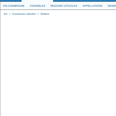
VIN CHAMPAGNE
VIGNOBLES
REGIONS VITICOLES
APPELLATIONS
DENO
Vin
>
Communes viticoles
>
Verlans