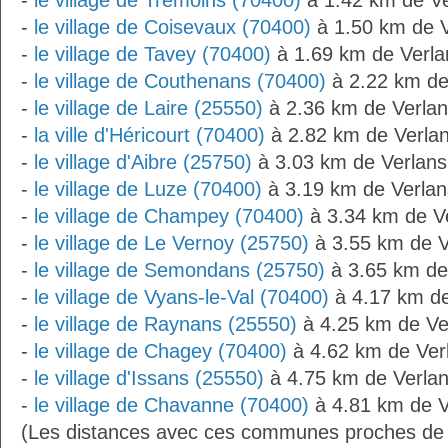
-
le village de Trémoins (70400)
à 1.42 km de Ve
-
le village de Coisevaux (70400)
à 1.50 km de V
-
le village de Tavey (70400)
à 1.69 km de Verla
-
le village de Couthenans (70400)
à 2.22 km de
-
le village de Laire (25550)
à 2.36 km de Verla
-
la ville d'Héricourt (70400)
à 2.82 km de Verla
-
le village d'Aibre (25750)
à 3.03 km de Verlans
-
le village de Luze (70400)
à 3.19 km de Verlan
-
le village de Champey (70400)
à 3.34 km de V
-
le village de Le Vernoy (25750)
à 3.55 km de V
-
le village de Semondans (25750)
à 3.65 km de
-
le village de Vyans-le-Val (70400)
à 4.17 km de
-
le village de Raynans (25550)
à 4.25 km de Ve
-
le village de Chagey (70400)
à 4.62 km de Ver
-
le village d'Issans (25550)
à 4.75 km de Verla
-
le village de Chavanne (70400)
à 4.81 km de V
(Les distances avec ces communes proches de 