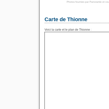
Photos fournies par
Panoramio
et cou
Carte de Thionne
Voici la carte et le plan de Thionne :