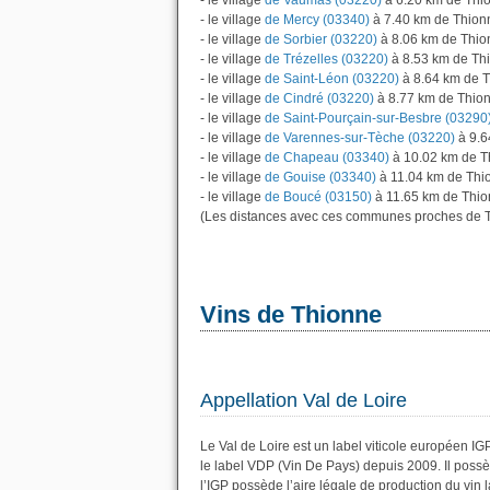
- le village
de Vaumas (03220)
à 6.20 km de Thi
- le village
de Mercy (03340)
à 7.40 km de Thion
- le village
de Sorbier (03220)
à 8.06 km de Thio
- le village
de Trézelles (03220)
à 8.53 km de Th
- le village
de Saint-Léon (03220)
à 8.64 km de 
- le village
de Cindré (03220)
à 8.77 km de Thio
- le village
de Saint-Pourçain-sur-Besbre (03290
- le village
de Varennes-sur-Tèche (03220)
à 9.6
- le village
de Chapeau (03340)
à 10.02 km de T
- le village
de Gouise (03340)
à 11.04 km de Thi
- le village
de Boucé (03150)
à 11.65 km de Thio
(Les distances avec ces communes proches de T
Vins de Thionne
Appellation Val de Loire
Le Val de Loire est un label viticole européen I
le label VDP (Vin De Pays) depuis 2009. Il pos
l’IGP possède l’aire légale de production du vin l