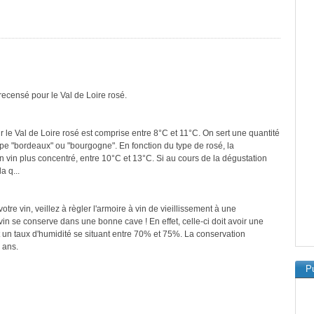
recensé pour le Val de Loire rosé.
 le Val de Loire rosé est comprise entre 8°C et 11°C. On sert une quantité
ype "bordeaux" ou "bourgogne". En fonction du type de rosé, la
n vin plus concentré, entre 10°C et 13°C. Si au cours de la dégustation
a q...
re vin, veillez à règler l'armoire à vin de vieillissement à une
in se conserve dans une bonne cave ! En effet, celle-ci doit avoir une
 un taux d'humidité se situant entre 70% et 75%. La conservation
 ans.
Pu