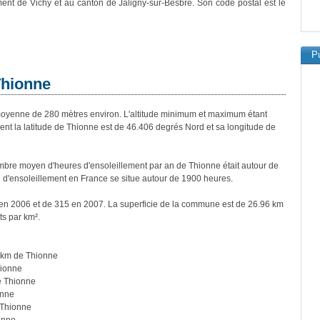
ment de Vichy et au canton de Jaligny-sur-Besbre. Son code postal est le
Pu
Thionne
yenne de 280 mètres environ. L'altitude minimum et maximum étant
t la latitude de Thionne est de 46.406 degrés Nord et sa longitude de
bre moyen d'heures d'ensoleillement par an de Thionne était autour de
d'ensoleillement en France se situe autour de 1900 heures.
 en 2006 et de 315 en 2007. La superficie de la commune est de 26.96 km
ts par km².
 km de Thionne
hionne
e Thionne
onne
 Thionne