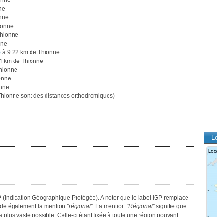
onne
ne
nne
ionne
Thionne
nne
)
à 9.22 km de Thionne
4 km de Thionne
hionne
onne
nne.
hionne sont des distances orthodromiques)
Lo
GP (Indication Géographique Protégée). A noter que le label IGP remplace
sède également la mention
"régional"
. La mention
"Régional"
signifie que
a plus vaste possible. Celle-ci étant fixée à toute une région pouvant