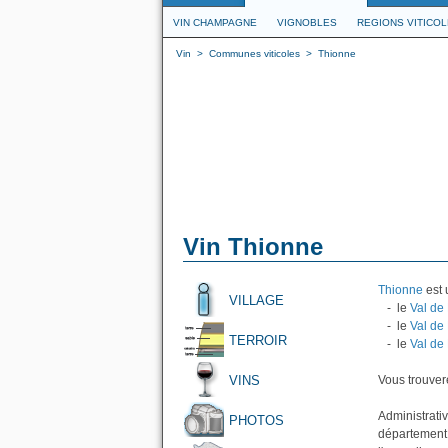
VIN CHAMPAGNE
VIGNOBLES
REGIONS VITICO
Vin
>
Communes viticoles
>
Thionne
Vin Thionne
Thionne
est 
VILLAGE
- le
Val de
- le
Val de 
TERROIR
- le
Val de
VINS
Vous trouvere
Administrati
PHOTOS
département 