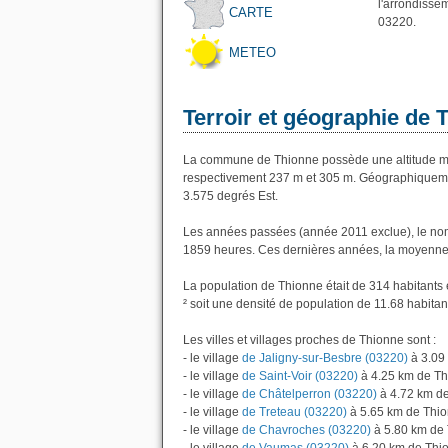
l'arrondisse
CARTE
03220.
METEO
Terroir et géographie de 
La commune de Thionne possède une altitude mo
respectivement 237 m et 305 m. Géographiquemen
3.575 degrés Est.
Les années passées (année 2011 exclue), le nom
1859 heures. Ces dernières années, la moyenne 
La population de Thionne était de 314 habitants
² soit une densité de population de 11.68 habitan
Les villes et villages proches de Thionne sont :
- le village
de Jaligny-sur-Besbre (03220)
à 3.09
- le village
de Saint-Voir (03220)
à 4.25 km de T
- le village
de Châtelperron (03220)
à 4.72 km d
- le village
de Treteau (03220)
à 5.65 km de Thi
- le village
de Chavroches (03220)
à 5.80 km de