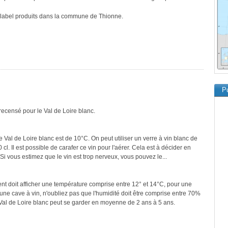
e label produits dans la commune de Thionne.
Pu
recensé pour le Val de Loire blanc.
 Val de Loire blanc est de 10°C. On peut utiliser un verre à vin blanc de
cl. Il est possible de carafer ce vin pour l'aérer. Cela est à décider en
. Si vous estimez que le vin est trop nerveux, vous pouvez le...
ment doit afficher une température comprise entre 12° et 14°C, pour une
une cave à vin, n'oubliez pas que l'humidité doit être comprise entre 70%
 Val de Loire blanc peut se garder en moyenne de 2 ans à 5 ans.