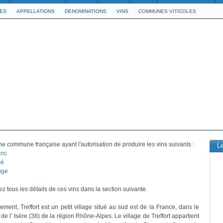
LES
APPELLATIONS
DENOMINATIONS
VINS
COMMUNES VITICOLES
ne commune française ayant l'autorisation de produire les vins suivants :
L
anc
sé
uge
z tous les détails de ces vins dans la section suivante.
ement, Treffort est un petit village situé au sud est de la France, dans le
e l' Isère (38) de la région Rhône-Alpes. Le village de Treffort appartient