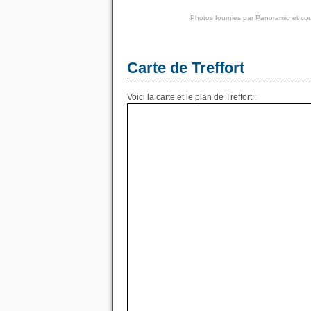
Photos fournies par
Panoramio
et cou
Carte de Treffort
Voici la carte et le plan de Treffort :