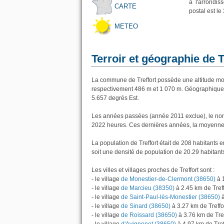
à l'arrondi
CARTE
postal est le
METEO
Terroir et géographie de T
La commune de Treffort possède une altitude mo
respectivement 486 m et 1 070 m. Géographiqueme
5.657 degrés Est.
Les années passées (année 2011 exclue), le nomb
2022 heures. Ces dernières années, la moyenne 
La population de Treffort était de 208 habitants
soit une densité de population de 20.29 habitant
Les villes et villages proches de Treffort sont :
- le village
de Monestier-de-Clermont (38650)
à 1
- le village
de Marcieu (38350)
à 2.45 km de Treff
- le village
de Saint-Paul-lès-Monestier (38650)
à
- le village
de Sinard (38650)
à 3.27 km de Treffo
- le village
de Roissard (38650)
à 3.76 km de Tref