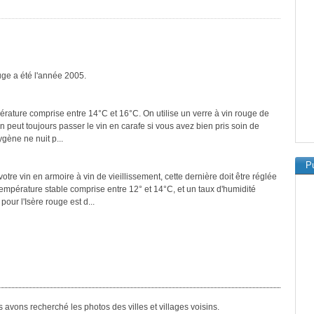
ouge a été l'année 2005.
pérature comprise entre 14°C et 16°C. On utilise un verre à vin rouge de
On peut toujours passer le vin en carafe si vous avez bien pris soin de
ygène ne nuit p...
Pu
tre vin en armoire à vin de vieillissement, cette dernière doit être réglée
température stable comprise entre 12° et 14°C, et un taux d'humidité
ur l'Isère rouge est d...
 avons recherché les photos des villes et villages voisins.