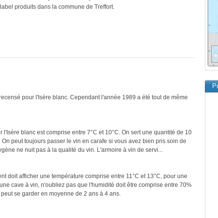
 label produits dans la commune de Treffort.
Pu
 recensé pour l'Isère blanc. Cependant l'année 1989 a été tout de même
 l'Isère blanc est comprise entre 7°C et 10°C. On sert une quantité de 10
 On peut toujours passer le vin en carafe si vous avez bien pris soin de
ygène ne nuit pas à la qualité du vin. L'armoire à vin de servi...
ment doit afficher une température comprise entre 11°C et 13°C, pour une
une cave à vin, n'oubliez pas que l'humidité doit être comprise entre 70%
nc peut se garder en moyenne de 2 ans à 4 ans.