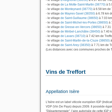
- le village
d'Avignonet (38650)
à 4.97 km de Tref
- le village
de La Motte-Saint-Martin (38770)
à 5.
- le village
de Monteynard (38770)
à 6.58 km de T
- le village
de Mayres-Savel (38350)
à 6.78 km de
- le village
de Saint-Guillaume (38650)
à 7.03 km 
- le village
de Saint-Michel-les-Portes (38650)
à 
- le village
de Gresse-en-Vercors (38650)
à 7.31 
- le village
de Miribel-Lanchâtre (38450)
à 7.40 k
- le village
de Lavars (38710)
à 7.42 km de Treffo
- le village
de Saint-Martin-de-la-Cluze (38650)
à
- le village
de Saint-Arey (38350)
à 7.71 km de Tre
(Les distances avec ces communes proches de Tr
Vins de Treffort
Appellation Isère
L'Isère est un label viticole européen IGP (Indic
VDP (Vin De Pays) depuis 2009. Il possède éga
"Départementale"
, l’aire autorisée de cette IGP 