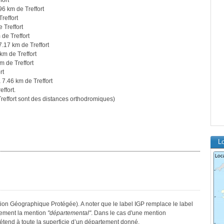
fort
96 km de Treffort
reffort
 Treffort
de Treffort
7.17 km de Treffort
km de Treffort
m de Treffort
rt
 7.46 km de Treffort
ffort.
effort sont des distances orthodromiques)
Lo
ation Géographique Protégée). A noter que le label IGP remplace le label
lement la mention
"départemental"
. Dans le cas d'une mention
s’étend à toute la superficie d’un département donné.