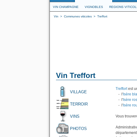
VIN CHAMPAGNE
VIGNOBLES
REGIONS VITICO
Vin
>
Communes viticoles
>
Treffort
Vin Treffort
Treffort
est u
VILLAGE
- l'
Isère bl
- l'
Isère ro
TERROIR
- l'
Isère ro
VINS
Vous trouvere
Administrativ
PHOTOS
département d