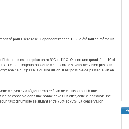
 recensé pour l'Isère rosé. Cependant l'année 1989 a été tout de même un
 l'Isère rosé est comprise entre 8°C et 11°C. On sert une quantité de 10 cl
ux". On peut toujours passer le vin en carafe si vous avez bien pris soin
'oxygène ne nuit pas à la qualité du vin. Il est possible de passer le vin en
re vin, veillez à règler l'armoire à vin de vieillissement à une
vin se conserve dans une bonne cave ! En effet, celle-ci doit avoir une
et un taux d'humidité se situant entre 70% et 75%. La conservation
Pu