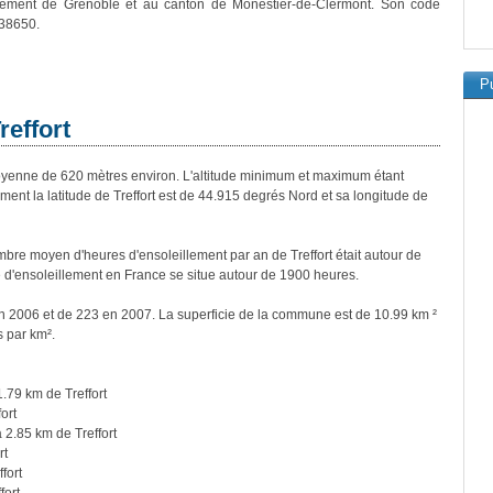
ssement de Grenoble et au canton de Monestier-de-Clermont. Son code
 38650.
Pu
reffort
yenne de 620 mètres environ. L'altitude minimum et maximum étant
nt la latitude de Treffort est de 44.915 degrés Nord et sa longitude de
re moyen d'heures d'ensoleillement par an de Treffort était autour de
d'ensoleillement en France se situe autour de 1900 heures.
 en 2006 et de 223 en 2007. La superficie de la commune est de 10.99 km ²
s par km².
.79 km de Treffort
ort
 2.85 km de Treffort
rt
fort