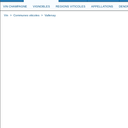
VIN CHAMPAGNE
VIGNOBLES
REGIONS VITICOLES
APPELLATIONS
DENO
Vin
>
Communes viticoles
>
Vallenay