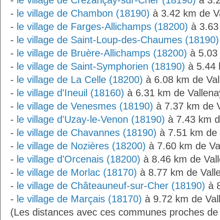
-
le village de Crézançay-sur-Cher (18190)
à 3.2
-
le village de Chambon (18190)
à 3.42 km de V
-
le village de Farges-Allichamps (18200)
à 3.63
-
le village de Saint-Loup-des-Chaumes (18190)
-
le village de Bruère-Allichamps (18200)
à 5.03
-
le village de Saint-Symphorien (18190)
à 5.44 
-
le village de La Celle (18200)
à 6.08 km de Val
-
le village d'Ineuil (18160)
à 6.31 km de Vallena
-
le village de Venesmes (18190)
à 7.37 km de V
-
le village d'Uzay-le-Venon (18190)
à 7.43 km d
-
le village de Chavannes (18190)
à 7.51 km de 
-
le village de Nozières (18200)
à 7.60 km de Va
-
le village d'Orcenais (18200)
à 8.46 km de Val
-
le village de Morlac (18170)
à 8.77 km de Vall
-
le village de Châteauneuf-sur-Cher (18190)
à 8
-
le village de Marçais (18170)
à 9.72 km de Val
(Les distances avec ces communes proches de 