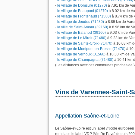
-
le village de Saint-Nizier-le-Bouchoux (01560)
à
-
le village de Domsure (01270)
à 7.91 km de Va
-
le village de Beaupont (01270)
à 8.02 km de Va
-
le village de Frontenaud (71580)
à 8.74 km de 
-
le village de Joudes (71480)
à 8.89 km de Vare
-
la ville de Saint-Amour (39160)
à 8.96 km de V
-
le village de Balanod (39160)
à 9.03 km de Var
-
le village de Le Miroir (71480)
à 9.23 km de Va
-
le village de Sainte-Croix (71470)
à 10.03 km d
-
le village de Montpont-en-Bresse (71470)
à 10.
-
le village de Vernoux (01560)
à 10.30 km de Va
-
le village de Champagnat (71480)
à 10.41 km d
(Les distances avec ces communes proches de V
Vins de Varennes-Saint-
Appellation Saône-et-Loire
Le Saône-et-Loire est un label viticole européen
remplace le label VDP (Vin De Pays) depuis 200