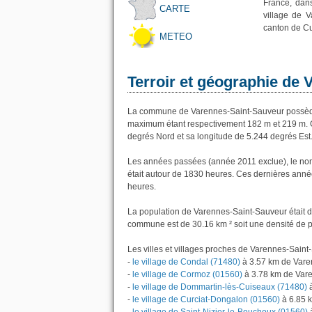
France, dan
CARTE
village de 
canton de Cu
METEO
Terroir et géographie de
La commune de Varennes-Saint-Sauveur possède 
maximum étant respectivement 182 m et 219 m. 
degrés Nord et sa longitude de 5.244 degrés Est
Les années passées (année 2011 exclue), le no
était autour de 1830 heures. Ces dernières anné
heures.
La population de Varennes-Saint-Sauveur était d
commune est de 30.16 km ² soit une densité de p
Les villes et villages proches de Varennes-Saint
-
le village de Condal (71480)
à 3.57 km de Vare
-
le village de Cormoz (01560)
à 3.78 km de Var
-
le village de Dommartin-lès-Cuiseaux (71480)
à
-
le village de Curciat-Dongalon (01560)
à 6.85 