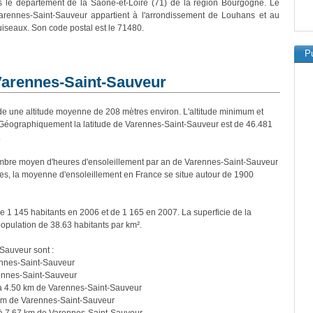
s le département de la Saône-et-Loire (71) de la région Bourgogne. Le
Varennes-Saint-Sauveur appartient à l'arrondissement de Louhans et au
iseaux. Son code postal est le 71480.
Pu
 Varennes-Saint-Sauveur
une altitude moyenne de 208 mètres environ. L'altitude minimum et
Géographiquement la latitude de Varennes-Saint-Sauveur est de 46.481
.
mbre moyen d'heures d'ensoleillement par an de Varennes-Saint-Sauveur
es, la moyenne d'ensoleillement en France se situe autour de 1900
e 1 145 habitants en 2006 et de 1 165 en 2007. La superficie de la
opulation de 38.63 habitants par km².
-Sauveur sont :
nnes-Saint-Sauveur
ennes-Saint-Sauveur
 4.50 km de Varennes-Saint-Sauveur
km de Varennes-Saint-Sauveur