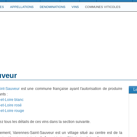
LES
APPELLATIONS
DENOMINATIONS
VINS
COMMUNES VITICOLES
uveur
int-Sauveur
est une commune française ayant l'autorisation de produire
L
nts :
et-Loire blanc
et-Loire rosé
et-Loire rouge
z tous les détails de ces vins dans la section suivante.
vement, Varennes-Saint-Sauveur est un village situé au centre est de la