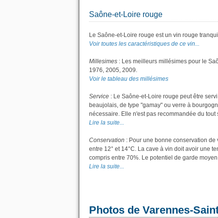
Saône-et-Loire rouge
Le Saône-et-Loire rouge est un vin rouge tranquil
Voir toutes les caractéristiques de ce vin...
Millesimes
: Les meilleurs millésimes pour le Sa
1976, 2005, 2009.
Voir le tableau des millésimes
Service
: Le Saône-et-Loire rouge peut être servi
beaujolais, de type "gamay" ou verre à bourgogne 
nécessaire. Elle n'est pas recommandée du tout si
Lire la suite...
Conservation
: Pour une bonne conservation de vo
entre 12° et 14°C. La cave à vin doit avoir une t
compris entre 70%. Le potentiel de garde moyen p
Lire la suite...
Photos de Varennes-Sain