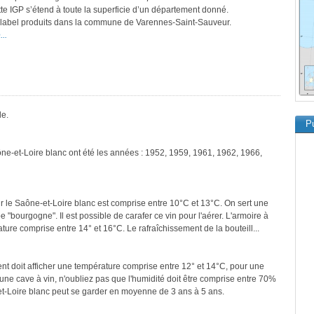
ette IGP s’étend à toute la superficie d’un département donné.
ce label produits dans la commune de Varennes-Saint-Sauveur.
..
le.
Pu
ône-et-Loire blanc ont été les années : 1952, 1959, 1961, 1962, 1966,
r le Saône-et-Loire blanc est comprise entre 10°C et 13°C. On sert une
e "bourgogne". Il est possible de carafer ce vin pour l'aérer. L'armoire à
ure comprise entre 14° et 16°C. Le rafraîchissement de la bouteill...
ment doit afficher une température comprise entre 12° et 14°C, pour une
une cave à vin, n'oubliez pas que l'humidité doit être comprise entre 70%
et-Loire blanc peut se garder en moyenne de 3 ans à 5 ans.