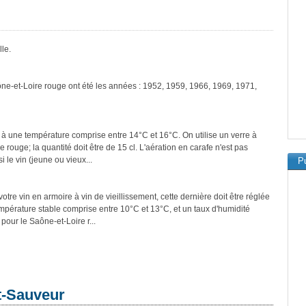
le.
ône-et-Loire rouge ont été les années : 1952, 1959, 1966, 1969, 1971,
 à une température comprise entre 14°C et 16°C. On utilise un verre à
rouge; la quantité doit être de 15 cl. L'aération en carafe n'est pas
 le vin (jeune ou vieux...
Pu
tre vin en armoire à vin de vieillissement, cette dernière doit être réglée
empérature stable comprise entre 10°C et 13°C, et un taux d'humidité
our le Saône-et-Loire r...
t-Sauveur