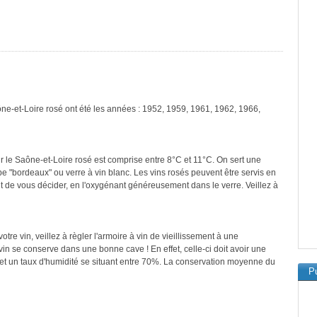
ône-et-Loire rosé ont été les années : 1952, 1959, 1961, 1962, 1966,
r le Saône-et-Loire rosé est comprise entre 8°C et 11°C. On sert une
pe "bordeaux" ou verre à vin blanc. Les vins rosés peuvent être servis en
nt de vous décider, en l'oxygénant généreusement dans le verre. Veillez à
re vin, veillez à règler l'armoire à vin de vieillissement à une
in se conserve dans une bonne cave ! En effet, celle-ci doit avoir une
et un taux d'humidité se situant entre 70%. La conservation moyenne du
Pu