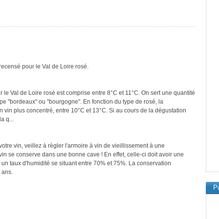
recensé pour le Val de Loire rosé.
 le Val de Loire rosé est comprise entre 8°C et 11°C. On sert une quantité
ype "bordeaux" ou "bourgogne". En fonction du type de rosé, la
n vin plus concentré, entre 10°C et 13°C. Si au cours de la dégustation
a q...
re vin, veillez à règler l'armoire à vin de vieillissement à une
in se conserve dans une bonne cave ! En effet, celle-ci doit avoir une
 un taux d'humidité se situant entre 70% et 75%. La conservation
 ans.
Pu