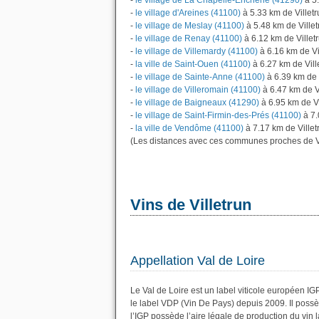
-
le village de La Chapelle-Enchérie (41290)
à 5.
-
le village d'Areines (41100)
à 5.33 km de Villetr
-
le village de Meslay (41100)
à 5.48 km de Villet
-
le village de Renay (41100)
à 6.12 km de Villet
-
le village de Villemardy (41100)
à 6.16 km de Vi
-
la ville de Saint-Ouen (41100)
à 6.27 km de Vill
-
le village de Sainte-Anne (41100)
à 6.39 km de 
-
le village de Villeromain (41100)
à 6.47 km de V
-
le village de Baigneaux (41290)
à 6.95 km de Vi
-
le village de Saint-Firmin-des-Prés (41100)
à 7.
-
la ville de Vendôme (41100)
à 7.17 km de Villet
(Les distances avec ces communes proches de Vi
Vins de Villetrun
Appellation Val de Loire
Le Val de Loire est un label viticole européen I
le label VDP (Vin De Pays) depuis 2009. Il pos
l’IGP possède l’aire légale de production du vin l