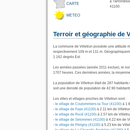
à l'arrondi
CARTE
41100.
METEO
Terroir et géographie de V
La commune de Villetrun possède une altitude m
respectivement 109 m et 131 m. Géographiquement
1.162 degrés Est.
Les années passées (année 2011 exclue), le nomb
1707 heures. Ces dernières années, la moyenne 
La population de Villetrun était de 287 habitant
soit une densité de population de 42.90 habitant
Les villes et villages proches de Villetrun sont :
-
le village de Coulommiers-la-Tour (41100)
à 1.6
-
le village de Faye (41100)
à 2.11 km de Villetru
-
le village de Rocé (41100)
à 2.57 km de Villetr
-
le village de Selommes (41100)
à 4.22 km de Vi
-
le village de Périgny (41100)
à 5.23 km de Ville