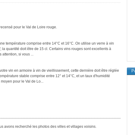
recensé pour le Val de Loire rouge.
 une température comprise entre 14°C et 16°C. On utilise un verre à vin
a quantité doit être de 15 cl. Certains vins rouges sont excellents à
attention, si vous ...
tre vin en armoire à vin de vieillissement, cette dernière doit être réglée
Pu
température stable comprise entre 12° et 14°C, et un taux d'humidité
 moyen pour le Val de Lo...
s avons recherché les photos des villes et villages voisins.