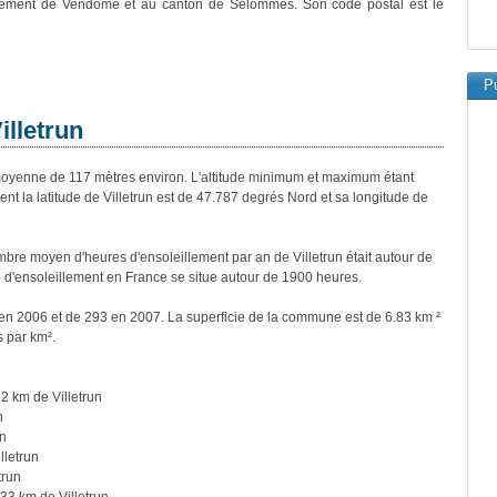
ssement de Vendôme et au canton de Selommes. Son code postal est le
Pu
illetrun
oyenne de 117 mètres environ. L'altitude minimum et maximum étant
 la latitude de Villetrun est de 47.787 degrés Nord et sa longitude de
re moyen d'heures d'ensoleillement par an de Villetrun était autour de
d'ensoleillement en France se situe autour de 1900 heures.
s en 2006 et de 293 en 2007. La superficie de la commune est de 6.83 km ²
s par km².
2 km de Villetrun
n
un
lletrun
trun