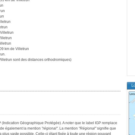
33 km de Villetrun
un
run
run
lletrun
etrun
Villetrun
illetrun
lletrun
09 km de Villetrun
run.
lletrun sont des distances orthodromiques)
Lo
GP (Indication Géographique Protégée). A noter que le label IGP remplace
sède également la mention
"régional"
. La mention
"Régional"
signifie que
a plus vaste possible. Celle-ci étant fixée à toute une région pouvant