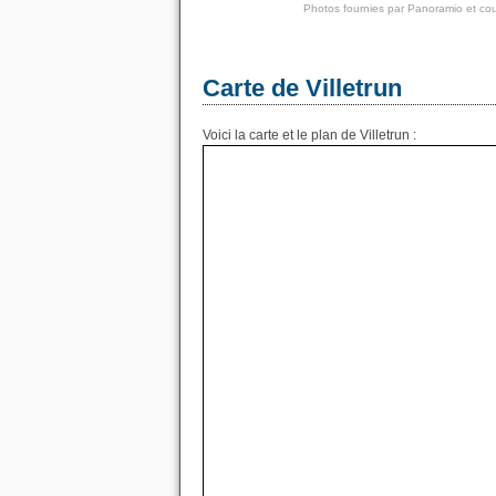
Photos fournies par
Panoramio
et cou
Carte de Villetrun
Voici la carte et le plan de Villetrun :