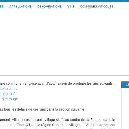
LES
APPELLATIONS
DENOMINATIONS
VINS
COMMUNES VITICOLES
une commune française ayant l'autorisation de produire les vins suivants :
L
 Loire blanc
Loire rosé
 Loire rouge
z tous les détails de ces vins dans la section suivante.
ement, Villetrun est un petit village situé au centre de la France, dans le
u Loir-et-Cher (41) de la région Centre. Le village de Villetrun appartient