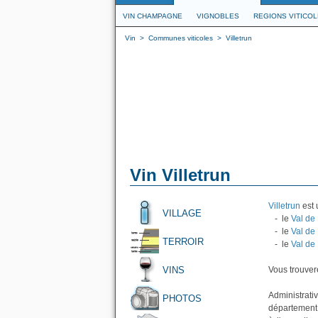
VIN CHAMPAGNE
VIGNOBLES
REGIONS VITICO
Vin
>
Communes viticoles
>
Villetrun
Vin Villetrun
Villetrun
est 
VILLAGE
- le
Val de
- le
Val de 
TERROIR
- le
Val de
VINS
Vous trouvere
Administrativ
PHOTOS
département d