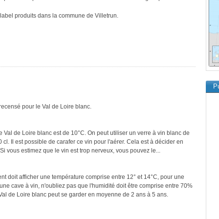
 label produits dans la commune de Villetrun.
Pu
recensé pour le Val de Loire blanc.
 Val de Loire blanc est de 10°C. On peut utiliser un verre à vin blanc de
cl. Il est possible de carafer ce vin pour l'aérer. Cela est à décider en
. Si vous estimez que le vin est trop nerveux, vous pouvez le...
ment doit afficher une température comprise entre 12° et 14°C, pour une
une cave à vin, n'oubliez pas que l'humidité doit être comprise entre 70%
 Val de Loire blanc peut se garder en moyenne de 2 ans à 5 ans.