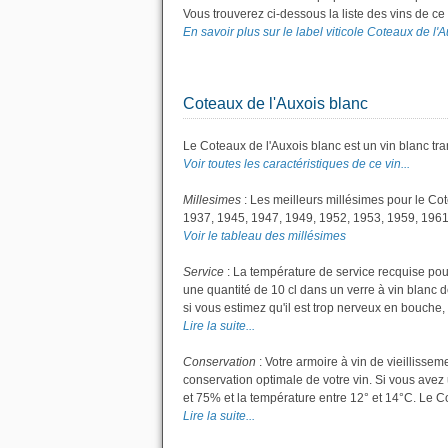
Vous trouverez ci-dessous la liste des vins de c
En savoir plus sur le label viticole Coteaux de l'A
Coteaux de l'Auxois blanc
Le Coteaux de l'Auxois blanc est un vin blanc tra
Voir toutes les caractéristiques de ce vin...
Millesimes
: Les meilleurs millésimes pour le Co
1937, 1945, 1947, 1949, 1952, 1953, 1959, 1961
Voir le tableau des millésimes
Service
: La température de service recquise pou
une quantité de 10 cl dans un verre à vin blanc de
si vous estimez qu'il est trop nerveux en bouche, 
Lire la suite...
Conservation
: Votre armoire à vin de vieillisse
conservation optimale de votre vin. Si vous avez 
et 75% et la température entre 12° et 14°C. Le 
Lire la suite...