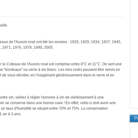
ille.
teaux de l'Auxois rosé ont été les années : 1928, 1929, 1934, 1937, 1945,
, 1971, 1976, 1978, 1990, 2005.
r le Coteaux de l'Auxois rosé est comprise entre 8°C et 11°C. On sert une
pe "bordeaux" ou verre à vin blanc. Les vins rosés peuvent être servis en
ant de vous décider, en l'oxygénant généreusement dans le verre et en
re vin, veillez à règler l'armoire à vin de vieillissement à une
in se conserve dans une bonne cave ! En effet, celle-ci doit avoir une
 un taux d'humidité se situant entre 70% et 75%. La conservation
1 an à 3 ans.
Pu