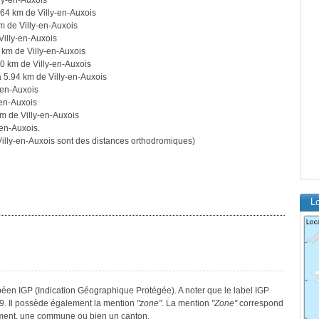
ly-en-Auxois
64 km de Villy-en-Auxois
m de Villy-en-Auxois
Villy-en-Auxois
 km de Villy-en-Auxois
0 km de Villy-en-Auxois
 5.94 km de Villy-en-Auxois
-en-Auxois
-en-Auxois
m de Villy-en-Auxois
-en-Auxois.
lly-en-Auxois sont des distances orthodromiques)
Lo
opéen IGP (Indication Géographique Protégée). A noter que le label IGP
9. Il possède également la mention
"zone"
. La mention
"Zone"
correspond
tement, une commune ou bien un canton.