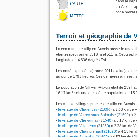
dans le dépa
CARTE
en-Auxois ap
code postal 
METEO
Terroir et géographie de 
La commune de Villy-en-Auxois possède une alt
étant respectivement 318 m et 511 m. Géographiq
longitude de 4.636 degrés Est.
Les années passées (année 2011 exclue), le nomb
autour de 1791 heures. Ces dernières années, l
La population de Villy-en-Auxois était de 239 h
16.17 km ² soit une densité de population de 15.
Les villes et villages proches de Villy-en-Auxois s
-
le village de Charencey (21690)
à 2.63 km de V
-
le village de Verrey-sous-Salmaise (21690)
à 2.
-
le village de Chevannay (21540)
à 3.17 km de V
-
le village de Villeberny (21350)
à 3.28 km de Vi
-
le village de Champrenault (21690)
à 4.13 km d