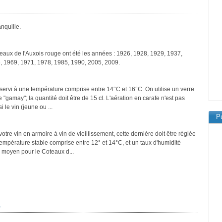
nquille.
teaux de l'Auxois rouge ont été les années : 1926, 1928, 1929, 1937,
, 1969, 1971, 1978, 1985, 1990, 2005, 2009.
servi à une température comprise entre 14°C et 16°C. On utilise un verre
"gamay"; la quantité doit être de 15 cl. L'aération en carafe n'est pas
le vin (jeune ou ...
Pu
tre vin en armoire à vin de vieillissement, cette dernière doit être réglée
température stable comprise entre 12° et 14°C, et un taux d'humidité
 moyen pour le Coteaux d...
s