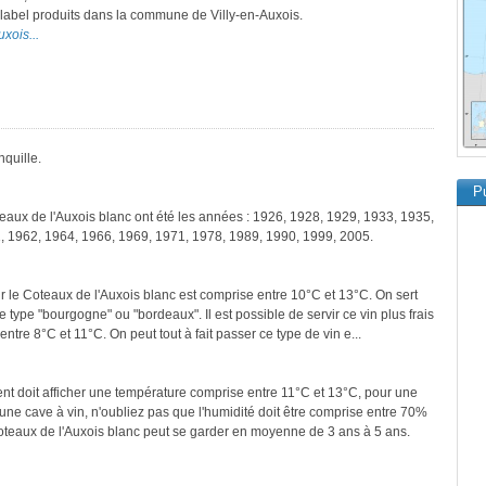
e label produits dans la commune de Villy-en-Auxois.
uxois...
nquille.
Pu
teaux de l'Auxois blanc ont été les années : 1926, 1928, 1929, 1933, 1935,
, 1962, 1964, 1966, 1969, 1971, 1978, 1989, 1990, 1999, 2005.
r le Coteaux de l'Auxois blanc est comprise entre 10°C et 13°C. On sert
 type "bourgogne" ou "bordeaux". Il est possible de servir ce vin plus frais
entre 8°C et 11°C. On peut tout à fait passer ce type de vin e...
ment doit afficher une température comprise entre 11°C et 13°C, pour une
une cave à vin, n'oubliez pas que l'humidité doit être comprise entre 70%
Coteaux de l'Auxois blanc peut se garder en moyenne de 3 ans à 5 ans.