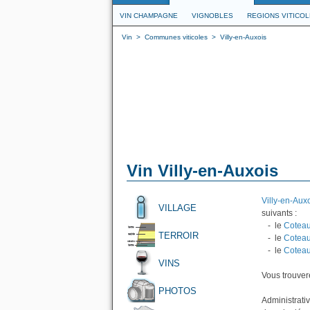
VIN CHAMPAGNE
VIGNOBLES
REGIONS VITICO
Vin
>
Communes viticoles
>
Villy-en-Auxois
Vin Villy-en-Auxois
Villy-en-Aux
VILLAGE
suivants :
- le
Coteau
TERROIR
- le
Coteau
- le
Coteau
VINS
Vous trouvere
PHOTOS
Administrativ