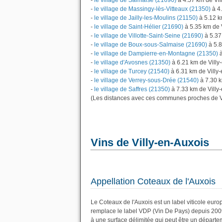
-
le village de Salmaise (21690)
à 4.57 km de Vil
-
le village de Massingy-lès-Vitteaux (21350)
à 4.
-
le village de Jailly-les-Moulins (21150)
à 5.12 k
-
le village de Saint-Hélier (21690)
à 5.35 km de 
-
le village de Villotte-Saint-Seine (21690)
à 5.37
-
le village de Boux-sous-Salmaise (21690)
à 5.8
-
le village de Dampierre-en-Montagne (21350)
à
-
le village d'Avosnes (21350)
à 6.21 km de Villy
-
le village de Turcey (21540)
à 6.31 km de Villy
-
le village de Verrey-sous-Drée (21540)
à 7.30 k
-
le village de Saffres (21350)
à 7.33 km de Villy
(Les distances avec ces communes proches de Vi
Vins de Villy-en-Auxois
Appellation Coteaux de l'Auxois
Le Coteaux de l'Auxois est un label viticole eur
remplace le label VDP (Vin De Pays) depuis 200
à une surface délimitée qui peut être un dépar