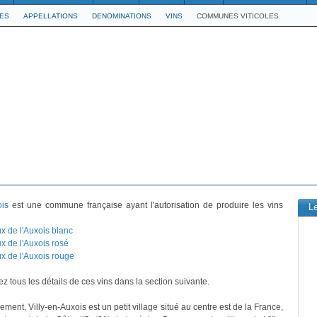
LES
APPELLATIONS
DENOMINATIONS
VINS
COMMUNES VITICOLES
ois
est une commune française ayant l'autorisation de produire les vins
L
x de l'Auxois blanc
x de l'Auxois rosé
x de l'Auxois rouge
z tous les détails de ces vins dans la section suivante.
ement, Villy-en-Auxois est un petit village situé au centre est de la France,