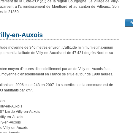
rtement de la Côte-d'Or (21) de la région Bourgogne. Le village de Villy-
partient à l'arrondissement de Montbard et au canton de Vitteaux. Son
est le 21350.
Pu
Villy-en-Auxois
itude moyenne de 346 mètres environ. L'altitude minimum et maximum
uement la latitude de Villy-en-Auxois est de 47.421 degrés Nord et sa
re moyen d'heures d'ensoleillement par an de Villy-en-Auxois était
a moyenne d'ensoleillement en France se situe autour de 1900 heures.
abitants en 2006 et de 243 en 2007. La superficie de la commune est de
03 habitants par km².
ont :
illy-en-Auxois
87 km de Villy-en-Auxois
illy-en-Auxois
lly-en-Auxois
e Villy-en-Auxois