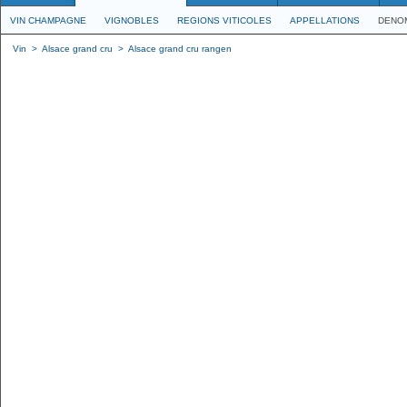
VIN CHAMPAGNE
VIGNOBLES
REGIONS VITICOLES
APPELLATIONS
DENO
Vin
>
Alsace grand cru
>
Alsace grand cru rangen