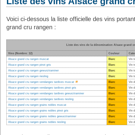
Liste des vins Alsace grand c
Voici ci-dessous la liste officielle des vins port
grand cru rangen :
Liste des vins de la dénomination Alsace grand c
Vins (Nombre: 12)
Couleur
Cate
Alsace grand cru rangen muscat
Blanc
Vin t
Alsace grand cru rangen pinot gris
Blanc
Vin t
Alsace grand cru rangen gewurztraminer
Blanc
Vin t
Alsace grand cru rangen riesling
Blanc
Vin t
Alsace grand cru rangen vendanges tardives muscat
Blanc
Vin 
Alsace grand cru rangen vendanges tardives pinot gris
Blanc
Vin 
Alsace grand cru rangen vendanges tardives gewurztraminer
Blanc
Vin 
Alsace grand cru rangen vendanges tardives riesling
Blanc
Vin 
Alsace grand cru rangen grains nobles muscat
Blanc
Vin d
Alsace grand cru rangen grains nobles pinot gris
Blanc
Vin d
Alsace grand cru rangen grains nobles gewurztraminer
Blanc
Vin d
Alsace grand cru rangen grains nobles riesling
Blanc
Vin d