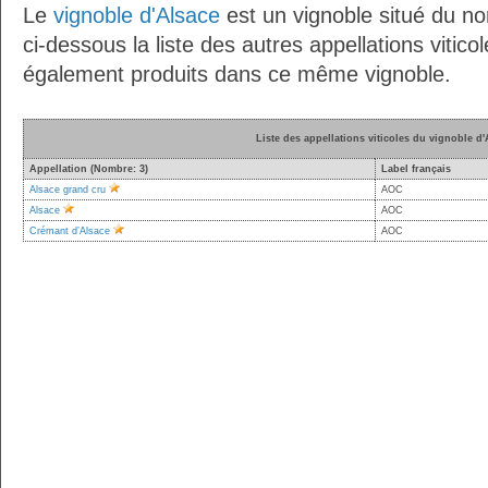
Le
vignoble d'Alsace
est un vignoble situé du no
ci-dessous la liste des autres appellations vitico
également produits dans ce même vignoble.
Liste des appellations viticoles du vignoble d'
Appellation (Nombre: 3)
Label français
Alsace grand cru
AOC
Alsace
AOC
Crémant d’Alsace
AOC