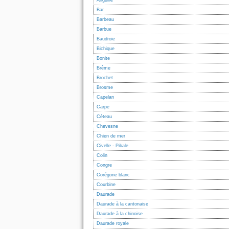
Anguille
Bar
Barbeau
Barbue
Baudroie
Bichique
Bonite
Brême
Brochet
Brosme
Capelan
Carpe
Céteau
Chevesne
Chien de mer
Civelle - Pibale
Colin
Congre
Corégone blanc
Courbine
Daurade
Daurade à la cantonaise
Daurade à la chinoise
Daurade royale