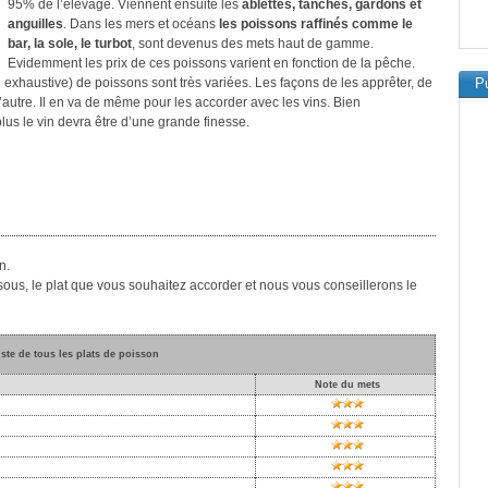
95% de l’élevage. Viennent ensuite les
ablettes, tanches, gardons et
anguilles
. Dans les mers et océans
les poissons raffinés comme le
bar, la sole, le turbot
, sont devenus des mets haut de gamme.
Evidemment les prix de ces poissons varient en fonction de la pêche.
on exhaustive) de poissons sont très variées. Les façons de les apprêter, de
Pu
 l’autre. Il en va de même pour les accorder avec les vins. Bien
plus le vin devra être d’une grande finesse.
n.
sous, le plat que vous souhaitez accorder et nous vous conseillerons le
iste de tous les plats de poisson
Note du mets