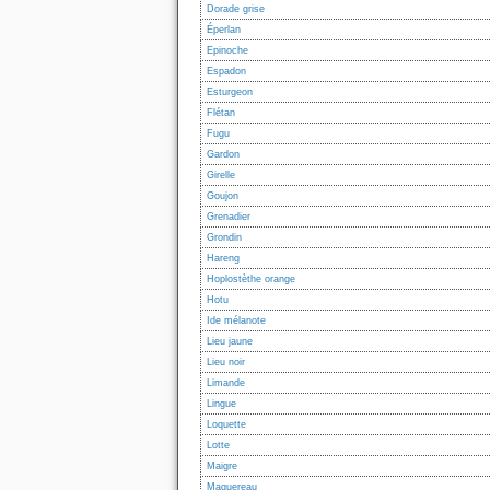
Dorade grise
Éperlan
Epinoche
Espadon
Esturgeon
Flétan
Fugu
Gardon
Girelle
Goujon
Grenadier
Grondin
Hareng
Hoplostèthe orange
Hotu
Ide mélanote
Lieu jaune
Lieu noir
Limande
Lingue
Loquette
Lotte
Maigre
Maquereau