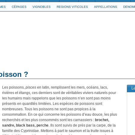
IMES
CÉPAGES
VIGNOBLES
REGIONS VITICOLES
APPELLATIONS
DENOMI
oisson ?
Les poissons,
pisces
en latin, remplissent les mers, océans, lacs,
L
rivières et étangs, ces derniers sont de véritables viviers naturels pour
les humains mais rappelons que les poissons n’en sont pas moins
présents en quantités limitées. Les espèces de poissons sont
nombreuses. Tous les poissons ne sont pas propices à la
consommation. En ce qui concerne les poissons d’eau douce, les plus
recherchés et les plus consommés sont les carnassiers :
brochet,
sandre, black bass, perche
. Ils sont suivis de près par la carpe, de la
famille des Cyprinidae. Mettons à part le saumon et la truite issues à