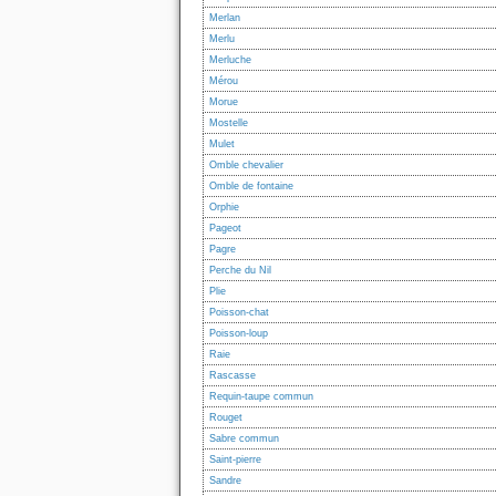
Merlan
Merlu
Merluche
Mérou
Morue
Mostelle
Mulet
Omble chevalier
Omble de fontaine
Orphie
Pageot
Pagre
Perche du Nil
Plie
Poisson-chat
Poisson-loup
Raie
Rascasse
Requin-taupe commun
Rouget
Sabre commun
Saint-pierre
Sandre