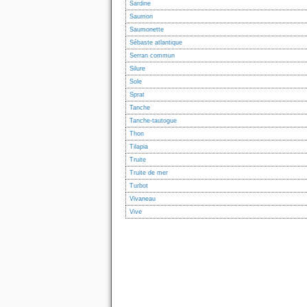
Sardine
Saumon
Saumonette
Sébaste atlantique
Serran commun
Silure
Sole
Sprat
Tanche
Tanche-tautogue
Thon
Tilapia
Truite
Truite de mer
Turbot
Vivaneau
Vive