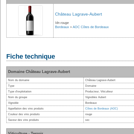
Château Lagrave-Aubert
Vin rouge
Bordeaux
>
AOC Côtes de Bordeaux
Fiche technique
Domaine Château Lagrave-Aubert
Nom du domaine
Château Lagrave-Aubert
Type
Domaine
Type d'exploitation
Producteur, Viticulteur
Nom du groupe
Vignobles Aubert
Vignoble
Bordeaux
Appellation des vins produits
Côtes de Bordeaux (AOC)
Couleur des vins produits
rouge
Saveur des vins produits
sec
Viticulture - Terroir