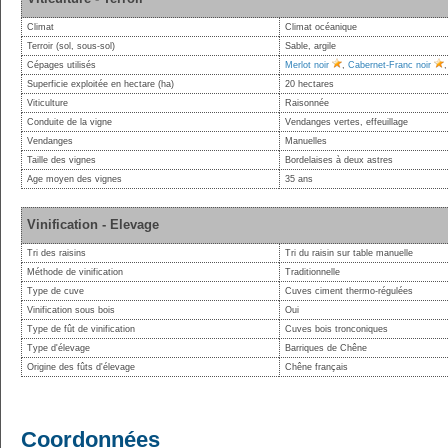
Climat
Climat océanique
Terroir (sol, sous-sol)
Sable, argile
Cépages utilisés
Merlot noir
,
Cabernet-Franc noir
Superficie exploitée en hectare (ha)
20 hectares
Viticulture
Raisonnée
Conduite de la vigne
Vendanges vertes, effeuillage
Vendanges
Manuelles
Taille des vignes
Bordelaises à deux astres
Age moyen des vignes
35 ans
Vinification - Elevage
Tri des raisins
Tri du raisin sur table manuelle
Méthode de vinification
Traditionnelle
Type de cuve
Cuves ciment thermo-régulées
Vinification sous bois
Oui
Type de fût de vinification
Cuves bois tronconiques
Type d'élevage
Barriques de Chêne
Origine des fûts d'élevage
Chêne français
Coordonnées