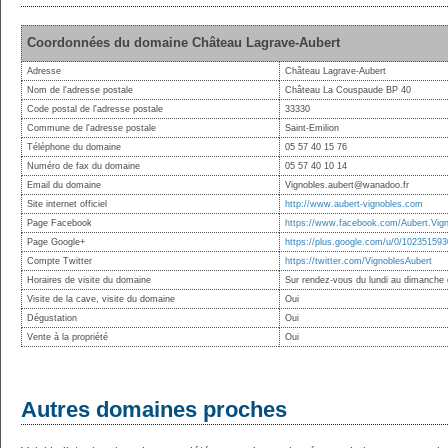
Coordonnées du domaine Château Lagrave-Aubert
Adresse
Château Lagrave-Aubert
Nom de l'adresse postale
Château La Couspaude BP 40
Code postal de l'adresse postale
33330
Commune de l'adresse postale
Saint-Emilion
Téléphone du domaine
05 57 40 15 76
Numéro de fax du domaine
05 57 40 10 14
Email du domaine
Vignobles.aubert@wanadoo.fr
Site internet officiel
http://www.aubert-vignobles.com
Page Facebook
https://www.facebook.com/Aubert.Vig
Page Google+
https://plus.google.com/u/0/1023515
Compte Twitter
https://twitter.com/VignoblesAubert
Horaires de visite du domaine
Sur rendez-vous du lundi au dimanche
Visite de la cave, visite du domaine
Oui
Dégustation
Oui
Vente à la propriété
Oui
Autres domaines proches