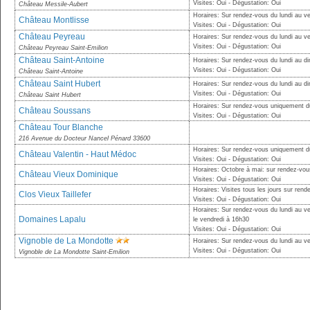
Visites: Oui - Dégustation: Oui
Château Messile-Aubert
Horaires: Sur rendez-vous du lundi au v
Château Montlisse
Visites: Oui - Dégustation: Oui
Château Peyreau
Horaires: Sur rendez-vous du lundi au v
Visites: Oui - Dégustation: Oui
Château Peyreau Saint-Emilion
Château Saint-Antoine
Horaires: Sur rendez-vous du lundi au 
Visites: Oui - Dégustation: Oui
Château Saint-Antoine
Château Saint Hubert
Horaires: Sur rendez-vous du lundi au 
Visites: Oui - Dégustation: Oui
Château Saint Hubert
Horaires: Sur rendez-vous uniquement d
Château Soussans
Visites: Oui - Dégustation: Oui
Château Tour Blanche
216 Avenue du Docteur Nancel Pénard 33600
Horaires: Sur rendez-vous uniquement d
Château Valentin - Haut Médoc
Visites: Oui - Dégustation: Oui
Horaires: Octobre à mai: sur rendez-vou
Château Vieux Dominique
Visites: Oui - Dégustation: Oui
Horaires: Visites tous les jours sur ren
Clos Vieux Taillefer
Visites: Oui - Dégustation: Oui
Horaires: Sur rendez-vous du lundi au v
Domaines Lapalu
le vendredi à 16h30
Visites: Oui - Dégustation: Oui
Vignoble de La Mondotte
Horaires: Sur rendez-vous du lundi au v
Visites: Oui - Dégustation: Oui
Vignoble de La Mondotte Saint-Emilion