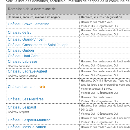
Voici la liste des domaines, sociétés ou maisons de négoce de la commune de 
Domaines de la commune de .
Domaines, sociétés, maisons de négoce
Horaires, visites et dégustation
Horaires: Sur rendez-vous
Château Brown Lamartine
Visites: Oui - Dégustation: Oui
Horaires: Sur rendez-vous du lundi au s
Château de By
Visites: Oui - Dégustation: Oui
Château Grand-Vincent
Château Grossombre de Saint-Joseph
Château Guibon
Château Haut Cabut
Château Labresse
Horaires: Sur rendez-vous du lundi au 
Visites: Oui - Dégustation: Oui
Château Labresse
Château Lagrave-Aubert
Horaires: Sur rendez-vous du lundi au 
Visites: Oui - Dégustation: Oui
Château Lagrave-Aubert
Horaires: D'Avril à Novembre, Tous les 
tous les jours sauf mercredi et week-en
Château Larmande
Visite en anglais à 14h00.
Visites: Oui - Dégustation: Oui
Horaires: Sur rendez-vous
Château Les Pierrères
Visites: Oui - Dégustation: Oui
Horaires: Sur rendez-vous du lundi au v
Château Lespault
10h à 12h
Château Lespault
Visites: Oui - Dégustation: Oui
Horaires: Sur rendez-vous du lundi au ve
Château Lespault-Martillac
Visites: Oui - Dégustation: Oui
Château Messile-Aubert
Horaires: Sur rendez-vous du lundi au 