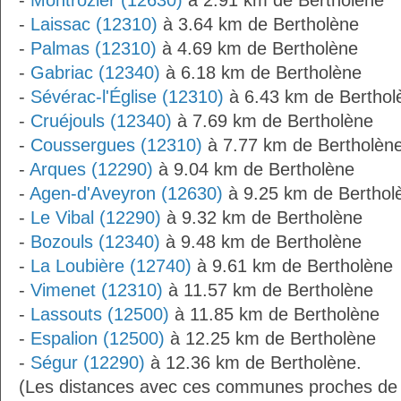
-
Montrozier (12630)
à 2.91 km de Bertholène
-
Laissac (12310)
à 3.64 km de Bertholène
-
Palmas (12310)
à 4.69 km de Bertholène
-
Gabriac (12340)
à 6.18 km de Bertholène
-
Sévérac-l'Église (12310)
à 6.43 km de Berthol
-
Cruéjouls (12340)
à 7.69 km de Bertholène
-
Coussergues (12310)
à 7.77 km de Bertholèn
-
Arques (12290)
à 9.04 km de Bertholène
-
Agen-d'Aveyron (12630)
à 9.25 km de Berthol
-
Le Vibal (12290)
à 9.32 km de Bertholène
-
Bozouls (12340)
à 9.48 km de Bertholène
-
La Loubière (12740)
à 9.61 km de Bertholène
-
Vimenet (12310)
à 11.57 km de Bertholène
-
Lassouts (12500)
à 11.85 km de Bertholène
-
Espalion (12500)
à 12.25 km de Bertholène
-
Ségur (12290)
à 12.36 km de Bertholène.
(Les distances avec ces communes proches de 