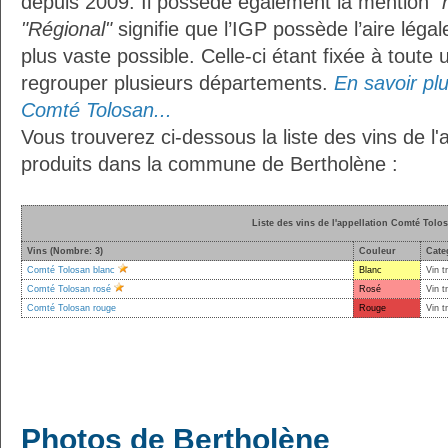
depuis 2009. Il possède également la mention
"
"Régional"
signifie que l’IGP possède l’aire légal
plus vaste possible. Celle-ci étant fixée à toute
regrouper plusieurs départements.
En savoir plus
Comté Tolosan...
Vous trouverez ci-dessous la liste des vins de l
produits dans la commune de Bertholène :
Liste des vins de l'appellation Comté Tolo
Vins (Nombre: 3)
Couleur
Cate
Comté Tolosan blanc
Blanc
Vin t
Comté Tolosan rosé
Rosé
Vin t
Comté Tolosan rouge
Rouge
Vin t
Photos de Bertholène