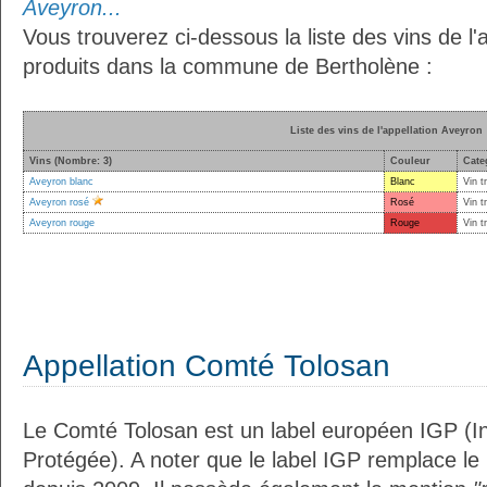
Aveyron...
Vous trouverez ci-dessous la liste des vins de l'
produits dans la commune de Bertholène :
Liste des vins de l'appellation Aveyron
Vins (Nombre: 3)
Couleur
Cate
Aveyron blanc
Blanc
Vin t
Aveyron rosé
Rosé
Vin t
Aveyron rouge
Rouge
Vin t
Appellation Comté Tolosan
Le Comté Tolosan est un label européen IGP (I
Protégée). A noter que le label IGP remplace le