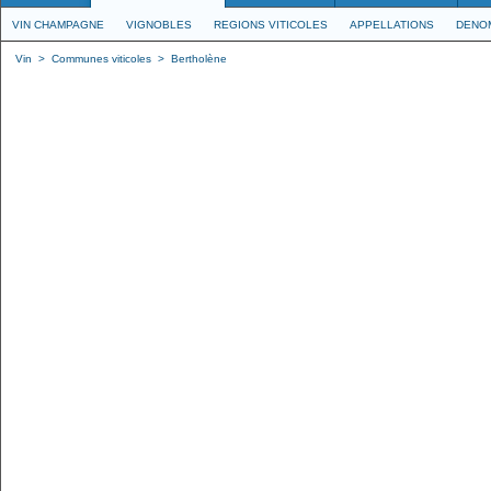
VIN CHAMPAGNE
VIGNOBLES
REGIONS VITICOLES
APPELLATIONS
DENO
Vin
>
Communes viticoles
>
Bertholène