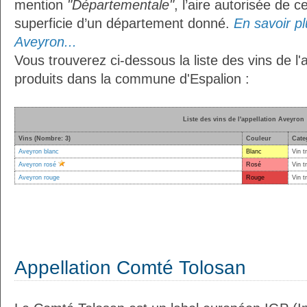
mention
"Départementale"
, l’aire autorisée de c
superficie d’un département donné.
En savoir plu
Aveyron...
Vous trouverez ci-dessous la liste des vins de l'
produits dans la commune d'Espalion :
Liste des vins de l'appellation Aveyron
Vins (Nombre: 3)
Couleur
Cate
Aveyron blanc
Blanc
Vin t
Aveyron rosé
Rosé
Vin t
Aveyron rouge
Rouge
Vin t
Appellation Comté Tolosan