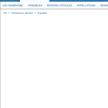
VIN CHAMPAGNE
VIGNOBLES
REGIONS VITICOLES
APPELLATIONS
DENO
Vin
>
Communes viticoles
>
Espalion