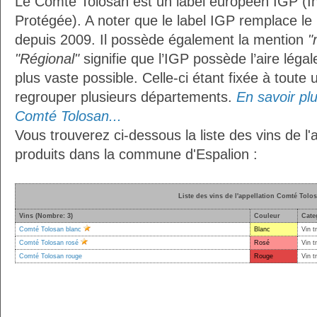
Le Comté Tolosan est un label européen IGP (I
Protégée). A noter que le label IGP remplace le
depuis 2009. Il possède également la mention
"
"Régional"
signifie que l’IGP possède l’aire légal
plus vaste possible. Celle-ci étant fixée à toute
regrouper plusieurs départements.
En savoir plus
Comté Tolosan...
Vous trouverez ci-dessous la liste des vins de l
produits dans la commune d'Espalion :
Liste des vins de l'appellation Comté Tolo
Vins (Nombre: 3)
Couleur
Cate
Comté Tolosan blanc
Blanc
Vin t
Comté Tolosan rosé
Rosé
Vin t
Comté Tolosan rouge
Rouge
Vin t