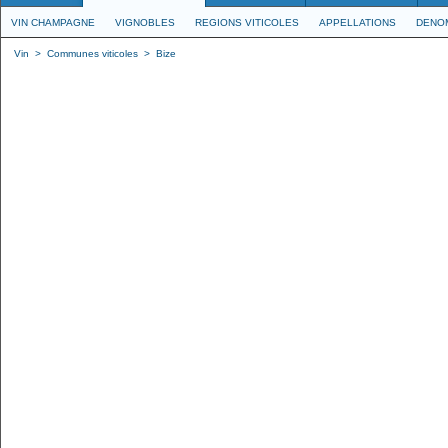
VIN CHAMPAGNE
VIGNOBLES
REGIONS VITICOLES
APPELLATIONS
DENO
Vin
>
Communes viticoles
>
Bize