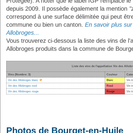
Protégée). A noter que le label IGP remplace le
depuis 2009. Il possède également la mention
"
correspond à une surface délimitée qui peut êt
commune ou bien un canton.
En savoir plus sur 
Allobroges...
Vous trouverez ci-dessous la liste des vins de l'
Allobroges produits dans la commune de Bourge
Liste des vins de l'appellation Vin des Allob
Vins (Nombre: 3)
Couleur
Cate
Vin des Allobroges blanc
Blanc
Vin t
Vin des Allobroges rosé
Rosé
Vin t
Vin des Allobroges rouge
Rouge
Vin t
Photos de Bourget-en-Huile