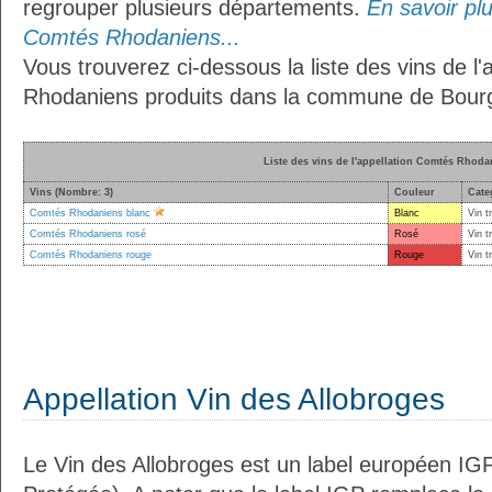
regrouper plusieurs départements.
En savoir plus
Comtés Rhodaniens...
Vous trouverez ci-dessous la liste des vins de l
Rhodaniens produits dans la commune de Bourg
Liste des vins de l'appellation Comtés Rhoda
Vins (Nombre: 3)
Couleur
Cate
Comtés Rhodaniens blanc
Blanc
Vin t
Comtés Rhodaniens rosé
Rosé
Vin t
Comtés Rhodaniens rouge
Rouge
Vin t
Appellation Vin des Allobroges
Le Vin des Allobroges est un label européen IG