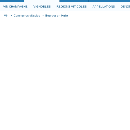
VIN CHAMPAGNE
VIGNOBLES
REGIONS VITICOLES
APPELLATIONS
DENO
Vin
>
Communes viticoles
>
Bourget-en-Huile