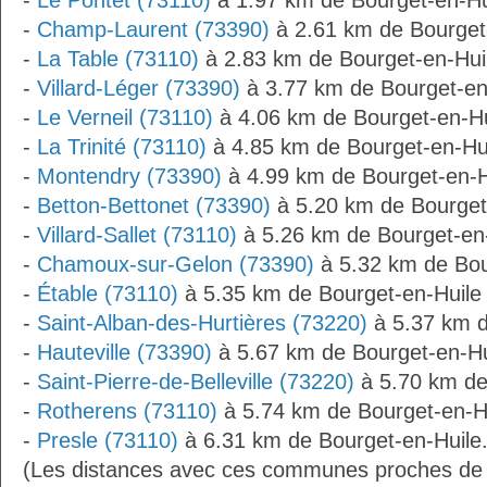
-
Le Pontet (73110)
à 1.97 km de Bourget-en-Hu
-
Champ-Laurent (73390)
à 2.61 km de Bourget
-
La Table (73110)
à 2.83 km de Bourget-en-Hui
-
Villard-Léger (73390)
à 3.77 km de Bourget-en
-
Le Verneil (73110)
à 4.06 km de Bourget-en-Hu
-
La Trinité (73110)
à 4.85 km de Bourget-en-Hu
-
Montendry (73390)
à 4.99 km de Bourget-en-H
-
Betton-Bettonet (73390)
à 5.20 km de Bourget
-
Villard-Sallet (73110)
à 5.26 km de Bourget-en
-
Chamoux-sur-Gelon (73390)
à 5.32 km de Bou
-
Étable (73110)
à 5.35 km de Bourget-en-Huile
-
Saint-Alban-des-Hurtières (73220)
à 5.37 km d
-
Hauteville (73390)
à 5.67 km de Bourget-en-Hu
-
Saint-Pierre-de-Belleville (73220)
à 5.70 km de
-
Rotherens (73110)
à 5.74 km de Bourget-en-H
-
Presle (73110)
à 6.31 km de Bourget-en-Huile
(Les distances avec ces communes proches de 