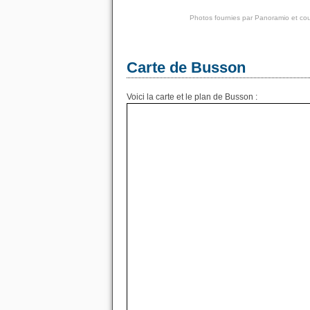
Photos fournies par
Panoramio
et cou
Carte de Busson
Voici la carte et le plan de Busson :