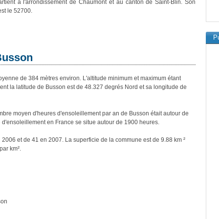
rtient à l'arrondissement de Chaumont et au canton de Saint-Blin. Son
est le 52700.
Pu
 Busson
enne de 384 mètres environ. L'altitude minimum et maximum étant
t la latitude de Busson est de 48.327 degrés Nord et sa longitude de
bre moyen d'heures d'ensoleillement par an de Busson était autour de
d'ensoleillement en France se situe autour de 1900 heures.
n 2006 et de 41 en 2007. La superficie de la commune est de 9.88 km ²
par km².
son