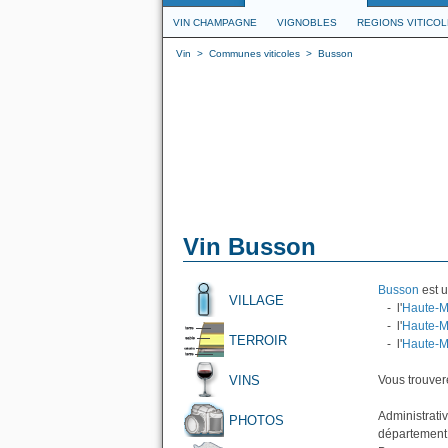
VIN CHAMPAGNE
VIGNOBLES
REGIONS VITICO
Vin
>
Communes viticoles
>
Busson
Vin Busson
Busson
est u
VILLAGE
- l'
Haute-M
- l'
Haute-M
TERROIR
- l'
Haute-M
VINS
Vous trouvere
Administrati
PHOTOS
département