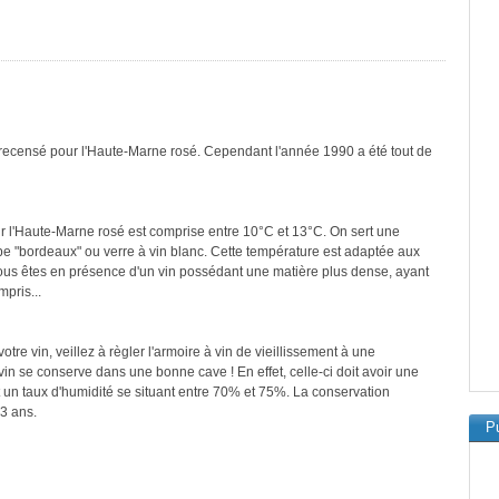
 recensé pour l'Haute-Marne rosé. Cependant l'année 1990 a été tout de
r l'Haute-Marne rosé est comprise entre 10°C et 13°C. On sert une
ype "bordeaux" ou verre à vin blanc. Cette température est adaptée aux
i vous êtes en présence d'un vin possédant une matière plus dense, ayant
pris...
re vin, veillez à règler l'armoire à vin de vieillissement à une
in se conserve dans une bonne cave ! En effet, celle-ci doit avoir une
 un taux d'humidité se situant entre 70% et 75%. La conservation
3 ans.
Pu