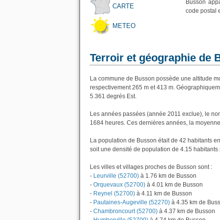
Busson appa
CARTE
code postal 
METEO
Terroir et géographie de
La commune de Busson possède une altitude moy
respectivement 265 m et 413 m. Géographiquemen
5.361 degrés Est.
Les années passées (année 2011 exclue), le nom
1684 heures. Ces dernières années, la moyenne 
La population de Busson était de 42 habitants e
soit une densité de population de 4.15 habitants 
Les villes et villages proches de Busson sont :
-
Leurville (52700)
à 1.76 km de Busson
-
Orquevaux (52700)
à 4.01 km de Busson
-
Reynel (52700)
à 4.11 km de Busson
-
Pautaines-Augeville (52270)
à 4.35 km de Bus
-
Chambroncourt (52700)
à 4.37 km de Busson