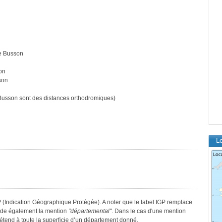
e Busson
on
son
usson sont des distances orthodromiques)
L
P (Indication Géographique Protégée). A noter que le label IGP remplace
sède également la mention
"départemental"
. Dans le cas d'une mention
s’étend à toute la superficie d’un département donné.