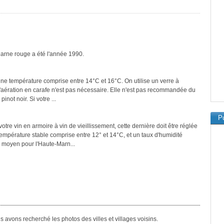
Marne rouge a été l'année 1990.
une température comprise entre 14°C et 16°C. On utilise un verre à
 L'aération en carafe n'est pas nécessaire. Elle n'est pas recommandée du
inot noir. Si votre ...
Pu
tre vin en armoire à vin de vieillissement, cette dernière doit être réglée
température stable comprise entre 12° et 14°C, et un taux d'humidité
 moyen pour l'Haute-Marn...
avons recherché les photos des villes et villages voisins.