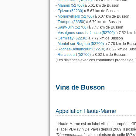
-
Humberville (52700)
à 4.74 km de Busson
-
Manois (52700)
à 5.61 km de Busson
-
Épizon (52230)
à 5.67 km de Busson
-
Morionvilliers (52700)
à 6.07 km de Busson
-
Trampot (88350)
à 6.79 km de Busson
-
Saint-Blin (52700)
à 7.47 km de Busson
-
Vesaignes-sous-Lafauche (52700)
à 7.52 km d
-
Germisay (52230)
à 7.72 km de Busson
-
Montot-sur-Rognon (52700)
à 7.78 km de Buss
-
Roches-Bettaincourt (52270)
à 8.22 km de Bus
-
Rimaucourt (52700)
à 8.62 km de Busson.
(Les distances avec ces communes proches de B
Vins de Busson
Appellation Haute-Marne
L'Haute-Marne est un label viticole européen IG
le label VDP (Vin De Pays) depuis 2009. Il pos
"Départementale"
, l’aire autorisée de cette IGP 