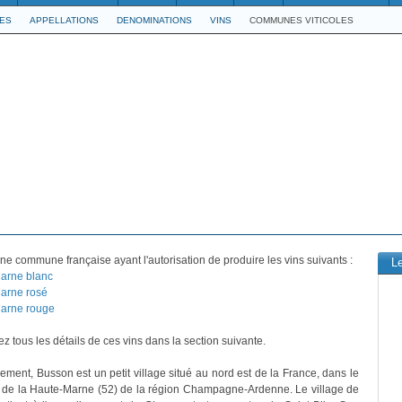
LES
APPELLATIONS
DENOMINATIONS
VINS
COMMUNES VITICOLES
ne commune française ayant l'autorisation de produire les vins suivants :
L
arne blanc
arne rosé
arne rouge
z tous les détails de ces vins dans la section suivante.
vement, Busson est un petit village situé au nord est de la France, dans le
 de la Haute-Marne (52) de la région Champagne-Ardenne. Le village de