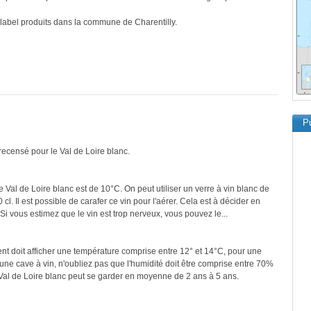
e label produits dans la commune de Charentilly.
Pu
recensé pour le Val de Loire blanc.
 Val de Loire blanc est de 10°C. On peut utiliser un verre à vin blanc de
cl. Il est possible de carafer ce vin pour l'aérer. Cela est à décider en
. Si vous estimez que le vin est trop nerveux, vous pouvez le...
ment doit afficher une température comprise entre 12° et 14°C, pour une
une cave à vin, n'oubliez pas que l'humidité doit être comprise entre 70%
 Val de Loire blanc peut se garder en moyenne de 2 ans à 5 ans.