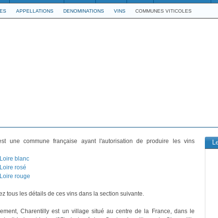
LES
APPELLATIONS
DENOMINATIONS
VINS
COMMUNES VITICOLES
st une commune française ayant l'autorisation de produire les vins
L
 Loire blanc
Loire rosé
 Loire rouge
z tous les détails de ces vins dans la section suivante.
vement, Charentilly est un village situé au centre de la France, dans le