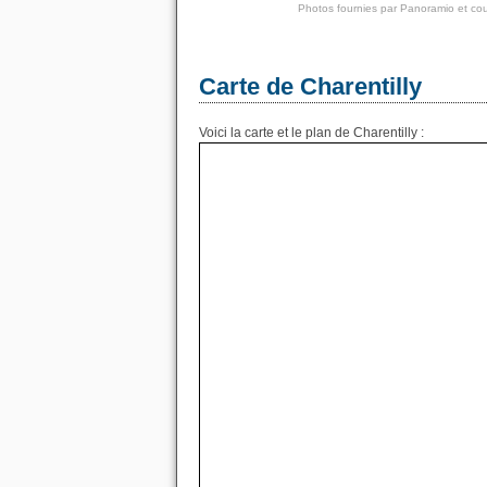
Photos fournies par
Panoramio
et cou
Carte de Charentilly
Voici la carte et le plan de Charentilly :