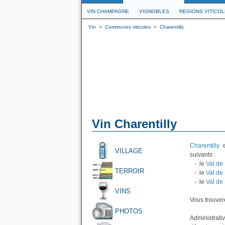
VIN CHAMPAGNE
VIGNOBLES
REGIONS VITICO
Vin
>
Communes viticoles
>
Charentilly
Vin Charentilly
Charentilly
e
VILLAGE
suivants :
- le
Val de
TERROIR
- le
Val de 
- le
Val de
VINS
Vous trouvere
PHOTOS
Administrati