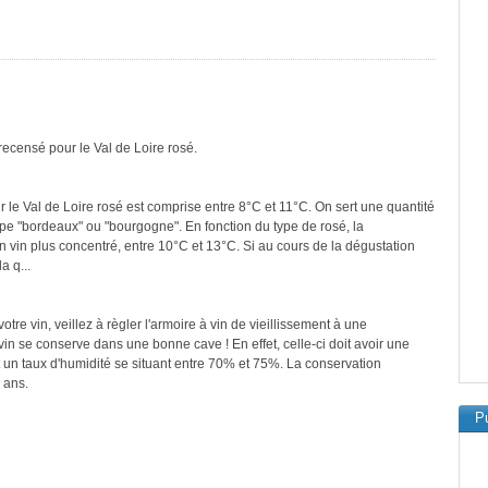
recensé pour le Val de Loire rosé.
 le Val de Loire rosé est comprise entre 8°C et 11°C. On sert une quantité
ype "bordeaux" ou "bourgogne". En fonction du type de rosé, la
n vin plus concentré, entre 10°C et 13°C. Si au cours de la dégustation
a q...
re vin, veillez à règler l'armoire à vin de vieillissement à une
in se conserve dans une bonne cave ! En effet, celle-ci doit avoir une
 un taux d'humidité se situant entre 70% et 75%. La conservation
 ans.
Pu