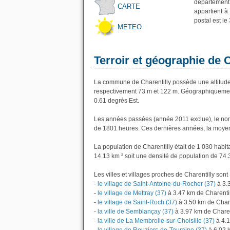
département 
CARTE
appartient à
postal est le
METEO
Terroir et géographie de C
La commune de Charentilly possède une altitud
respectivement 73 m et 122 m. Géographiquement 
0.61 degrés Est.
Les années passées (année 2011 exclue), le nomb
de 1801 heures. Ces dernières années, la moyen
La population de Charentilly était de 1 030 habi
14.13 km ² soit une densité de population de 74.
Les villes et villages proches de Charentilly sont 
-
le village de Saint-Antoine-du-Rocher (37)
à 3.
-
le village de Mettray (37)
à 3.47 km de Charentil
-
le village de Saint-Roch (37)
à 3.50 km de Chare
-
la ville de Semblançay (37)
à 3.97 km de Charen
-
la ville de La Membrolle-sur-Choisille (37)
à 4.1