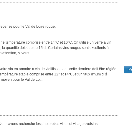
recensé pour le Val de Loire rouge.
 une température comprise entre 14°C et 16°C. On utilise un verre à vin
a quantité doit être de 15 cl. Certains vins rouges sont excellents à
attention, si vous ...
tre vin en armoire à vin de vieillissement, cette dernière doit être réglée
Pu
température stable comprise entre 12° et 14°C, et un taux d'humidité
 moyen pour le Val de Lo...
ous avons recherché les photos des villes et villages voisins.