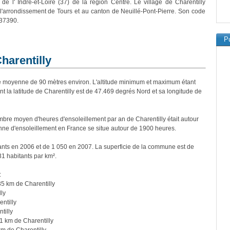
de l' Indre-et-Loire (37) de la région Centre. Le village de Charentilly
 l'arrondissement de Tours et au canton de Neuillé-Pont-Pierre. Son code
 37390.
Pu
harentilly
e moyenne de 90 mètres environ. L'altitude minimum et maximum étant
la latitude de Charentilly est de 47.469 degrés Nord et sa longitude de
re moyen d'heures d'ensoleillement par an de Charentilly était autour
ne d'ensoleillement en France se situe autour de 1900 heures.
tants en 2006 et de 1 050 en 2007. La superficie de la commune est de
31 habitants par km².
:
35 km de Charentilly
ly
ntilly
tilly
1 km de Charentilly