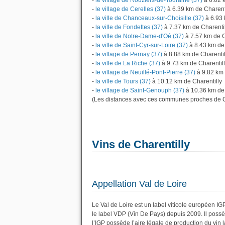
-
le village de Rouziers-de-Touraine (37)
à 6.02 k
-
le village de Cerelles (37)
à 6.39 km de Charent
-
la ville de Chanceaux-sur-Choisille (37)
à 6.93 
-
la ville de Fondettes (37)
à 7.37 km de Charentil
-
la ville de Notre-Dame-d'Oé (37)
à 7.57 km de C
-
la ville de Saint-Cyr-sur-Loire (37)
à 8.43 km de 
-
le village de Pernay (37)
à 8.88 km de Charentil
-
la ville de La Riche (37)
à 9.73 km de Charentil
-
le village de Neuillé-Pont-Pierre (37)
à 9.82 km 
-
la ville de Tours (37)
à 10.12 km de Charentilly
-
le village de Saint-Genouph (37)
à 10.36 km de 
(Les distances avec ces communes proches de Ch
Vins de Charentilly
Appellation Val de Loire
Le Val de Loire est un label viticole européen I
le label VDP (Vin De Pays) depuis 2009. Il pos
l’IGP possède l’aire légale de production du vin l