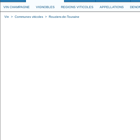
VIN CHAMPAGNE
VIGNOBLES
REGIONS VITICOLES
APPELLATIONS
DENO
Vin
>
Communes viticoles
>
Rouziers-de-Touraine