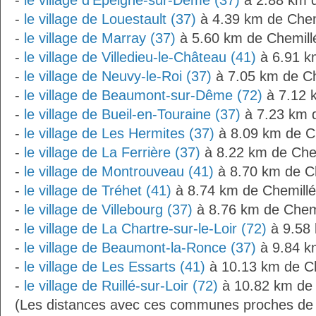
-
le village d'Épeigné-sur-Dême (37)
à 2.88 km 
-
le village de Louestault (37)
à 4.39 km de Chem
-
le village de Marray (37)
à 5.60 km de Chemil
-
le village de Villedieu-le-Château (41)
à 6.91 k
-
le village de Neuvy-le-Roi (37)
à 7.05 km de C
-
le village de Beaumont-sur-Dême (72)
à 7.12 
-
le village de Bueil-en-Touraine (37)
à 7.23 km 
-
le village de Les Hermites (37)
à 8.09 km de C
-
le village de La Ferrière (37)
à 8.22 km de Che
-
le village de Montrouveau (41)
à 8.70 km de C
-
le village de Tréhet (41)
à 8.74 km de Chemill
-
le village de Villebourg (37)
à 8.76 km de Chem
-
le village de La Chartre-sur-le-Loir (72)
à 9.58 
-
le village de Beaumont-la-Ronce (37)
à 9.84 k
-
le village de Les Essarts (41)
à 10.13 km de C
-
le village de Ruillé-sur-Loir (72)
à 10.82 km de 
(Les distances avec ces communes proches de