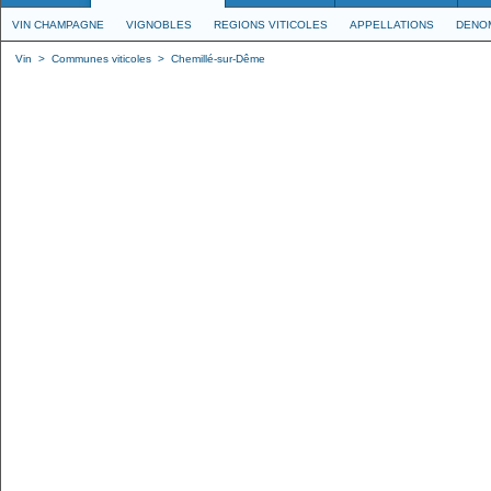
VIN CHAMPAGNE
VIGNOBLES
REGIONS VITICOLES
APPELLATIONS
DENO
Vin
>
Communes viticoles
>
Chemillé-sur-Dême