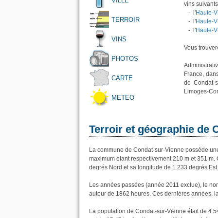
VILLE
vins suivants
- l'
Haute-V
TERROIR
- l'
Haute-V
- l'
Haute-V
VINS
Vous trouvere
PHOTOS
Administrati
France, dans
CARTE
de Condat-s
Limoges-Cond
METEO
Terroir et géographie de
La commune de Condat-sur-Vienne possède une a
maximum étant respectivement 210 m et 351 m. 
degrés Nord et sa longitude de 1.233 degrés Est
Les années passées (année 2011 exclue), le nom
autour de 1862 heures. Ces dernières années, l
La population de Condat-sur-Vienne était de 4 5