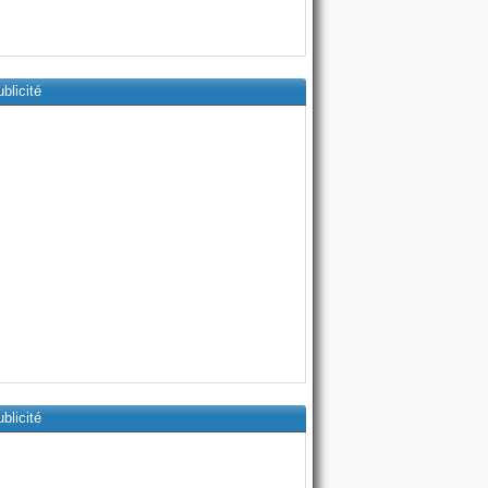
blicité
blicité