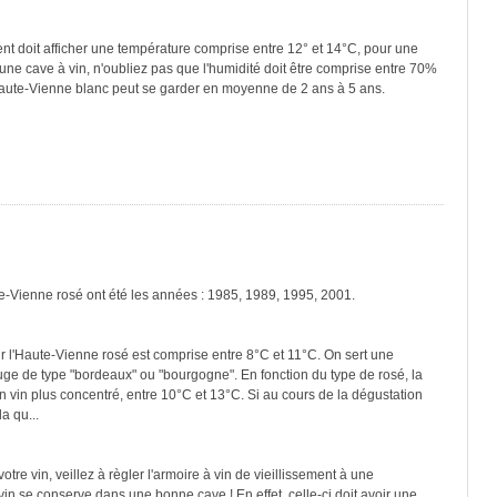
ment doit afficher une température comprise entre 12° et 14°C, pour une
une cave à vin, n'oubliez pas que l'humidité doit être comprise entre 70%
Haute-Vienne blanc peut se garder en moyenne de 2 ans à 5 ans.
te-Vienne rosé ont été les années : 1985, 1989, 1995, 2001.
r l'Haute-Vienne rosé est comprise entre 8°C et 11°C. On sert une
ouge de type "bordeaux" ou "bourgogne". En fonction du type de rosé, la
n vin plus concentré, entre 10°C et 13°C. Si au cours de la dégustation
a qu...
re vin, veillez à règler l'armoire à vin de vieillissement à une
in se conserve dans une bonne cave ! En effet, celle-ci doit avoir une