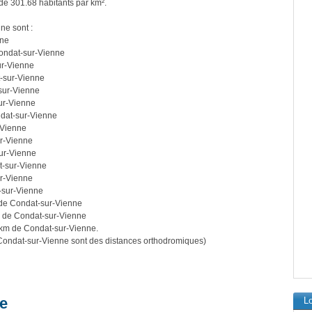
 de 301.68 habitants par km².
ne sont :
nne
ondat-sur-Vienne
ur-Vienne
-sur-Vienne
sur-Vienne
ur-Vienne
dat-sur-Vienne
-Vienne
r-Vienne
ur-Vienne
t-sur-Vienne
r-Vienne
-sur-Vienne
de Condat-sur-Vienne
 de Condat-sur-Vienne
km de Condat-sur-Vienne.
ondat-sur-Vienne sont des distances orthodromiques)
e
Lo