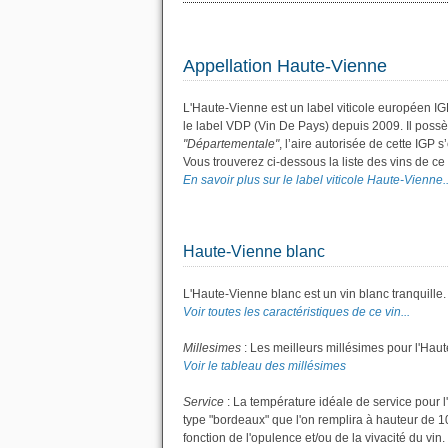
Appellation Haute-Vienne
L'Haute-Vienne est un label viticole européen I
le label VDP (Vin De Pays) depuis 2009. Il pos
"Départementale"
, l’aire autorisée de cette IGP 
Vous trouverez ci-dessous la liste des vins de 
En savoir plus sur le label viticole Haute-Vienne..
Haute-Vienne blanc
L'Haute-Vienne blanc est un vin blanc tranquille.
Voir toutes les caractéristiques de ce vin...
Millesimes
: Les meilleurs millésimes pour l'Hau
Voir le tableau des millésimes
Service
: La température idéale de service pour l
type "bordeaux" que l'on remplira à hauteur de 10 
fonction de l'opulence et/ou de la vivacité du vin.