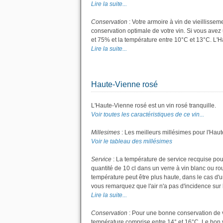
Lire la suite...
Conservation
: Votre armoire à vin de vieillisse
conservation optimale de votre vin. Si vous avez 
et 75% et la température entre 10°C et 13°C. L'
Lire la suite...
Haute-Vienne rosé
L'Haute-Vienne rosé est un vin rosé tranquille.
Voir toutes les caractéristiques de ce vin...
Millesimes
: Les meilleurs millésimes pour l'Hau
Voir le tableau des millésimes
Service
: La température de service recquise pou
quantité de 10 cl dans un verre à vin blanc ou r
température peut être plus haute, dans le cas d'u
vous remarquez que l'air n'a pas d'incidence sur l
Lire la suite...
Conservation
: Pour une bonne conservation de vot
température comprise entre 14° et 16°C. Le bon v