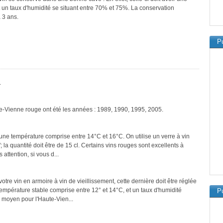
 un taux d'humidité se situant entre 70% et 75%. La conservation
 3 ans.
Pu
.
te-Vienne rouge ont été les années : 1989, 1990, 1995, 2005.
une température comprise entre 14°C et 16°C. On utilise un verre à vin
a quantité doit être de 15 cl. Certains vins rouges sont excellents à
attention, si vous d...
tre vin en armoire à vin de vieillissement, cette dernière doit être réglée
température stable comprise entre 12° et 14°C, et un taux d'humidité
Pu
 moyen pour l'Haute-Vien...