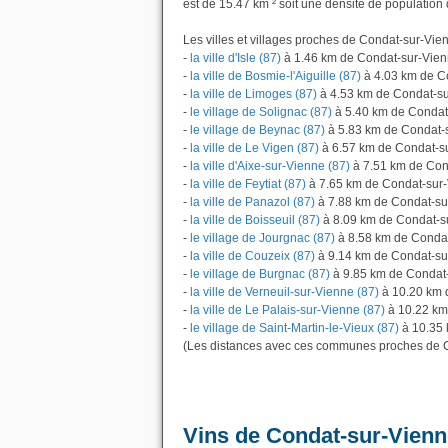
est de 15.47 km ² soit une densité de population
Les villes et villages proches de Condat-sur-Vien
-
la ville d'Isle (87)
à 1.46 km de Condat-sur-Vie
-
la ville de Bosmie-l'Aiguille (87)
à 4.03 km de C
-
la ville de Limoges (87)
à 4.53 km de Condat-s
-
le village de Solignac (87)
à 5.40 km de Condat
-
le village de Beynac (87)
à 5.83 km de Condat-
-
la ville de Le Vigen (87)
à 6.57 km de Condat-s
-
la ville d'Aixe-sur-Vienne (87)
à 7.51 km de Con
-
la ville de Feytiat (87)
à 7.65 km de Condat-sur
-
la ville de Panazol (87)
à 7.88 km de Condat-su
-
la ville de Boisseuil (87)
à 8.09 km de Condat-s
-
le village de Jourgnac (87)
à 8.58 km de Conda
-
la ville de Couzeix (87)
à 9.14 km de Condat-su
-
le village de Burgnac (87)
à 9.85 km de Condat
-
la ville de Verneuil-sur-Vienne (87)
à 10.20 km 
-
la ville de Le Palais-sur-Vienne (87)
à 10.22 km
-
le village de Saint-Martin-le-Vieux (87)
à 10.35 
(Les distances avec ces communes proches de C
Vins de Condat-sur-Vienn