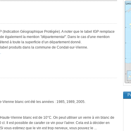
GP (Indication Géographique Protégée). A noter que le label IGP remplace
sède également la mention
"départemental"
. Dans le cas d'une mention
s’étend à toute la superficie d’un département donné.
ce label produits dans la commune de Condat-sur-Vienne.
.
Pu
te-Vienne blanc ont été les années : 1985, 1989, 2005.
'Haute-Vienne blanc est de 10°C. On peut utiliser un verre à vin blanc de
cl. Il est possible de carafer ce vin pour l'aérer. Cela est à décider en
 Si vous estimez que le vin est trop nerveux, vous pouvez le ...