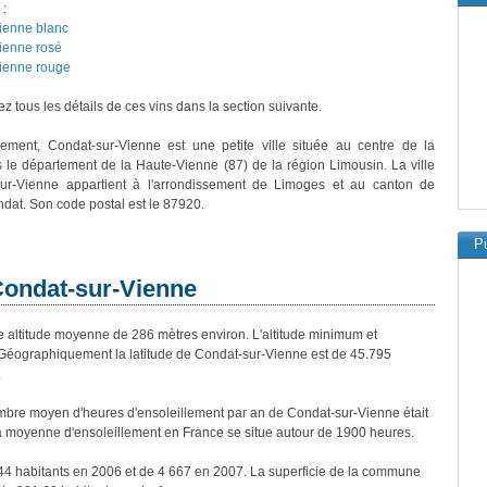
 :
ienne blanc
ienne rosé
ienne rouge
z tous les détails de ces vins dans la section suivante.
vement, Condat-sur-Vienne est une petite ville située au centre de la
 le département de la Haute-Vienne (87) de la région Limousin. La ville
ur-Vienne appartient à l'arrondissement de Limoges et au canton de
at. Son code postal est le 87920.
Pu
 Condat-sur-Vienne
ltitude moyenne de 286 mètres environ. L'altitude minimum et
Géographiquement la latitude de Condat-sur-Vienne est de 45.795
.
bre moyen d'heures d'ensoleillement par an de Condat-sur-Vienne était
a moyenne d'ensoleillement en France se situe autour de 1900 heures.
44 habitants en 2006 et de 4 667 en 2007. La superficie de la commune