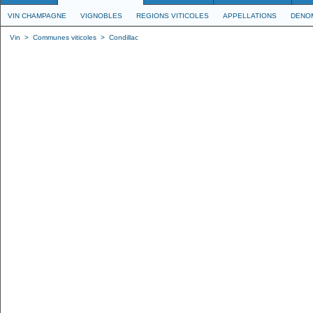
VIN CHAMPAGNE
VIGNOBLES
REGIONS VITICOLES
APPELLATIONS
DENO
Vin
>
Communes viticoles
>
Condillac