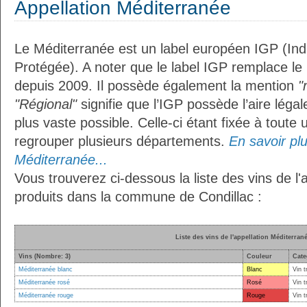
Appellation Méditerranée
Le Méditerranée est un label européen IGP (In
Protégée). A noter que le label IGP remplace le
depuis 2009. Il possède également la mention
"
"Régional"
signifie que l’IGP possède l’aire légal
plus vaste possible. Celle-ci étant fixée à toute
regrouper plusieurs départements.
En savoir plus
Méditerranée...
Vous trouverez ci-dessous la liste des vins de l
produits dans la commune de Condillac :
Liste des vins de l'appellation Méditerran
Vins (Nombre: 3)
Couleur
Cate
Méditerranée blanc
Blanc
Vin t
Méditerranée rosé
Rosé
Vin t
Méditerranée rouge
Rouge
Vin t