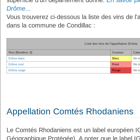
superficie d’un département donné.
En savoir plu
Drôme...
Vous trouverez ci-dessous la liste des vins de l
dans la commune de Condillac :
Liste des vins de l'appellation Drôme
Vins (Nombre: 3)
Couleur
Cate
Drôme blanc
Blanc
Vin t
Drôme rosé
Rosé
Vin t
Drôme rouge
Rouge
Vin t
Appellation Comtés Rhodaniens
Le Comtés Rhodaniens est un label européen IG
Géographique Protégée). A noter que le label I