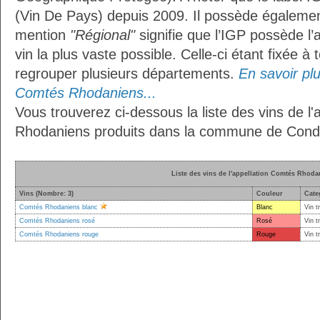
(Vin De Pays) depuis 2009. Il possède égaleme
mention
"Régional"
signifie que l’IGP possède l’
vin la plus vaste possible. Celle-ci étant fixée 
regrouper plusieurs départements.
En savoir plus
Comtés Rhodaniens...
Vous trouverez ci-dessous la liste des vins de l
Rhodaniens produits dans la commune de Condil
Liste des vins de l'appellation Comtés Rhoda
Vins (Nombre: 3)
Couleur
Cate
Comtés Rhodaniens blanc
Blanc
Vin t
Comtés Rhodaniens rosé
Rosé
Vin t
Comtés Rhodaniens rouge
Rouge
Vin t