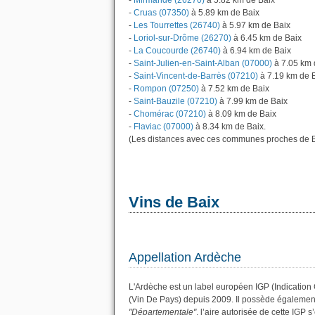
-
Mirmande (26270)
à 5.82 km de Baix
-
Cruas (07350)
à 5.89 km de Baix
-
Les Tourrettes (26740)
à 5.97 km de Baix
-
Loriol-sur-Drôme (26270)
à 6.45 km de Baix
-
La Coucourde (26740)
à 6.94 km de Baix
-
Saint-Julien-en-Saint-Alban (07000)
à 7.05 km 
-
Saint-Vincent-de-Barrès (07210)
à 7.19 km de 
-
Rompon (07250)
à 7.52 km de Baix
-
Saint-Bauzile (07210)
à 7.99 km de Baix
-
Chomérac (07210)
à 8.09 km de Baix
-
Flaviac (07000)
à 8.34 km de Baix.
(Les distances avec ces communes proches de B
Vins de Baix
Appellation Ardèche
L'Ardèche est un label européen IGP (Indication
(Vin De Pays) depuis 2009. Il possède égalemen
"Départementale"
, l’aire autorisée de cette IGP