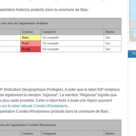
'appellation Ardèche produits dans la commune de Baix :
e des vins de l'appellation Ardèche
Couleur
Categorie
Saveur
Blanc
Vin tranquille
Sec
Rosé
Vin tranquille
Sec
Rouge
Vin tranquille
Sec
Pu
 (Indication Géographique Protégée). A noter que le label IGP remplace
sède également la mention
"régional"
. La mention
"Régional"
signifie que
a plus vaste possible. Celle-ci étant fixée à toute une région pouvant
s sur le label viticole Comtés Rhodaniens...
l'appellation Comtés Rhodaniens produits dans la commune de Baix :
 vins de l'appellation Comtés Rhodaniens
Couleur
Categorie
Saveur