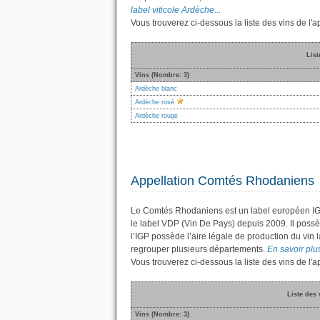
label viticole Ardèche...
Vous trouverez ci-dessous la liste des vins de l
List
Vins (Nombre: 3)
Ardèche blanc
Ardèche rosé
Ardèche rouge
Appellation Comtés Rhodaniens
Le Comtés Rhodaniens est un label européen IGP
le label VDP (Vin De Pays) depuis 2009. Il pos
l’IGP possède l’aire légale de production du vin l
regrouper plusieurs départements.
En savoir plu
Vous trouverez ci-dessous la liste des vins de 
Liste des
Vins (Nombre: 3)