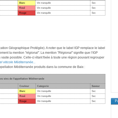
Blanc
Vin tranquille
Sec
Rosé
Vin tranquille
Sec
Rouge
Vin tranquille
Sec
cation Géographique Protégée). A noter que le label IGP remplace le label
lement la mention
"régional"
. La mention
"Régional"
signifie que l’IGP
s vaste possible. Celle-ci étant fixée à toute une région pouvant regrouper
el viticole Méditerranée...
'appellation Méditerranée produits dans la commune de Baix :
des vins de l'appellation Méditerranée
Couleur
Categorie
Saveur
Blanc
Vin tranquille
Sec
Rosé
Vin tranquille
Sec
Pu
Rouge
Vin tranquille
Sec