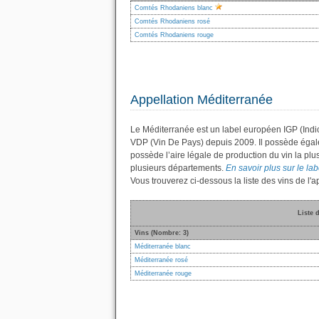
Comtés Rhodaniens blanc
Comtés Rhodaniens rosé
Comtés Rhodaniens rouge
Appellation Méditerranée
Le Méditerranée est un label européen IGP (Indi
VDP (Vin De Pays) depuis 2009. Il possède éga
possède l’aire légale de production du vin la plu
plusieurs départements.
En savoir plus sur le lab
Vous trouverez ci-dessous la liste des vins de l
Liste 
Vins (Nombre: 3)
Méditerranée blanc
Méditerranée rosé
Méditerranée rouge