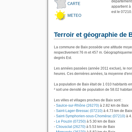
département
CARTE
appartient à
est le 07210.
METEO
Terroir et géographie de 
La commune de Baix possède une altitude moyen
respectivement 76 m et 457 m. Géographiquement 
degrés Est.
Les années passées (année 2011 exclue), le nom
heures. Ces dernières années, la moyenne d'ens
La population de Baix était de 1 010 habitants 
² soit une densité de population de 58.02 habitan
Les villes et villages proches de Baix sont :
-
Saulce-sur-Rhône (26270)
à 2.82 km de Baix
-
Saint-Lager-Bressac (07210)
à 4.73 km de Baix
-
Saint-Symphorien-sous-Chomérac (07210)
à 4
-
Le Pouzin (07250)
à 5.30 km de Baix
-
Cliousclat (26270)
à 5.53 km de Baix