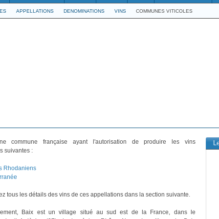
LES
APPELLATIONS
DENOMINATIONS
VINS
COMMUNES VITICOLES
e commune française ayant l'autorisation de produire les vins
L
s suivantes :
s Rhodaniens
rranée
z tous les détails des vins de ces appellations dans la section suivante.
ivement, Baix est un village situé au sud est de la France, dans le