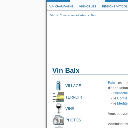
VIN CHAMPAGNE
VIGNOBLES
REGIONS VITICO
Vin
>
Communes viticoles
>
Baix
Vin Baix
Baix
est un
VILLAGE
d'appellation
- l'
Ardèche
TERROIR
- le
Comté
- le
Médite
VINS
Vous trouvere
PHOTOS
Administrat