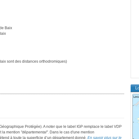
de Baix
Baix
aix sont des distances orthodromiques)
Lo
 Géographique Protégée). A noter que le label IGP remplace le label VDP
t la mention
"départemental"
. Dans le cas d'une mention
 s’étend à toute la superficie d’un département donné.
En savoir plus sur le