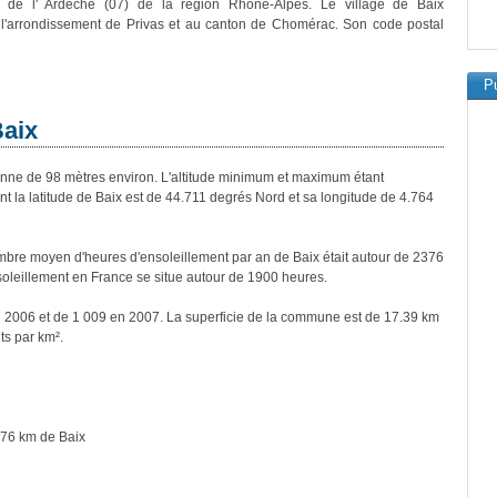
 de l' Ardèche (07) de la région Rhône-Alpes. Le village de Baix
 l'arrondissement de Privas et au canton de Chomérac. Son code postal
Pu
Baix
ne de 98 mètres environ. L'altitude minimum et maximum étant
la latitude de Baix est de 44.711 degrés Nord et sa longitude de 4.764
bre moyen d'heures d'ensoleillement par an de Baix était autour de 2376
oleillement en France se situe autour de 1900 heures.
en 2006 et de 1 009 en 2007. La superficie de la commune est de 17.39 km
ts par km².
.76 km de Baix