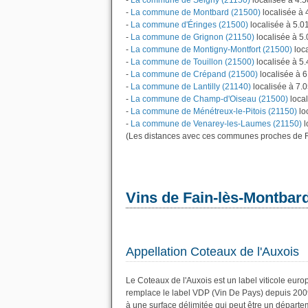
-
La commune de Seigny (21150)
localisée à 4.
-
La commune de Montbard (21500)
localisée à 
-
La commune d'Éringes (21500)
localisée à 5.0
-
La commune de Grignon (21150)
localisée à 5
-
La commune de Montigny-Montfort (21500)
loca
-
La commune de Touillon (21500)
localisée à 5
-
La commune de Crépand (21500)
localisée à 
-
La commune de Lantilly (21140)
localisée à 7.
-
La commune de Champ-d'Oiseau (21500)
local
-
La commune de Ménétreux-le-Pitois (21150)
lo
-
La commune de Venarey-les-Laumes (21150)
l
(Les distances avec ces communes proches de F
Vins de Fain-lès-Montbar
Appellation Coteaux de l'Auxois
Le Coteaux de l'Auxois est un label viticole eur
remplace le label VDP (Vin De Pays) depuis 200
à une surface délimitée qui peut être un dépar