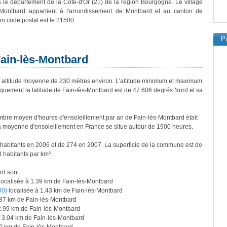
 le département de la Côte-d'Or (21) de la région Bourgogne. Le village
-Montbard appartient à l'arrondissement de Montbard et au canton de
n code postal est le 21500.
Pu
Fain-lès-Montbard
ltitude moyenne de 230 mètres environ. L'altitude minimum et maximum
uement la latitude de Fain-lès-Montbard est de 47.606 degrés Nord et sa
bre moyen d'heures d'ensoleillement par an de Fain-lès-Montbard était
a moyenne d'ensoleillement en France se situe autour de 1900 heures.
 habitants en 2006 et de 274 en 2007. La superficie de la commune est de
3 habitants par km².
rd sont :
localisée à 1.39 km de Fain-lès-Montbard
00)
localisée à 1.43 km de Fain-lès-Montbard
.87 km de Fain-lès-Montbard
2.99 km de Fain-lès-Montbard
à 3.04 km de Fain-lès-Montbard