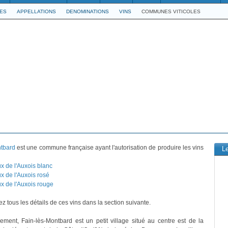
LES
APPELLATIONS
DENOMINATIONS
VINS
COMMUNES VITICOLES
ntbard
est une commune française ayant l'autorisation de produire les vins
L
x de l'Auxois blanc
x de l'Auxois rosé
x de l'Auxois rouge
z tous les détails de ces vins dans la section suivante.
vement, Fain-lès-Montbard est un petit village situé au centre est de la