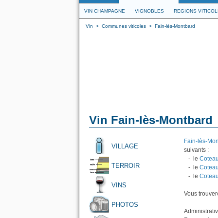
VIN CHAMPAGNE
VIGNOBLES
REGIONS VITICO
Vin
>
Communes viticoles
>
Fain-lès-Montbard
Vin Fain-lès-Montbard
Fain-lès-Mo
VILLAGE
suivants :
- le
Coteau
TERROIR
- le
Coteau
- le
Coteau
VINS
Vous trouvere
PHOTOS
Administrati