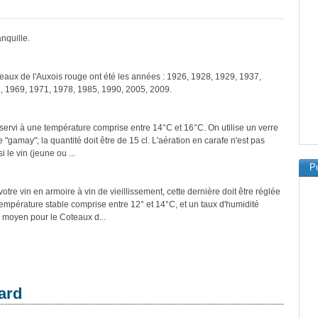
nquille.
teaux de l'Auxois rouge ont été les années : 1926, 1928, 1929, 1937,
, 1969, 1971, 1978, 1985, 1990, 2005, 2009.
servi à une température comprise entre 14°C et 16°C. On utilise un verre
"gamay"; la quantité doit être de 15 cl. L'aération en carafe n'est pas
le vin (jeune ou ...
Pu
tre vin en armoire à vin de vieillissement, cette dernière doit être réglée
température stable comprise entre 12° et 14°C, et un taux d'humidité
 moyen pour le Coteaux d...
ard