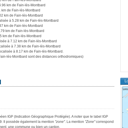
50 km de Fain-lès-Montbard
4.96 km de Fain-lès-Montbard
1 km de Fain-lès-Montbard
.02 km de Fain-lès-Montbard
lisée à 5.28 km de Fain-lès-Montbard
.47 km de Fain-lès-Montbard
6.79 km de Fain-lès-Montbard
05 km de Fain-lès-Montbard
isée à 7.12 km de Fain-lès-Montbard
calisée à 7.38 km de Fain-lès-Montbard
ocalisée à 8.17 km de Fain-lès-Montbard.
ain-lès-Montbard sont des distances orthodromiques)
d
Lo
opéen IGP (Indication Géographique Protégée). A noter que le label IGP
9. Il possède également la mention
"zone"
. La mention
"Zone"
correspond
tement, une commune ou bien un canton.