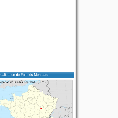
calisation de Fain-lès-Montbard