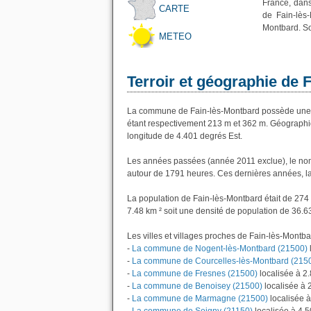
France, dans
CARTE
de Fain-lès
Montbard. So
METEO
Terroir et géographie de 
La commune de Fain-lès-Montbard possède une a
étant respectivement 213 m et 362 m. Géographiq
longitude de 4.401 degrés Est.
Les années passées (année 2011 exclue), le nom
autour de 1791 heures. Ces dernières années, l
La population de Fain-lès-Montbard était de 274
7.48 km ² soit une densité de population de 36.6
Les villes et villages proches de Fain-lès-Montba
-
La commune de Nogent-lès-Montbard (21500)
-
La commune de Courcelles-lès-Montbard (215
-
La commune de Fresnes (21500)
localisée à 2
-
La commune de Benoisey (21500)
localisée à 
-
La commune de Marmagne (21500)
localisée 