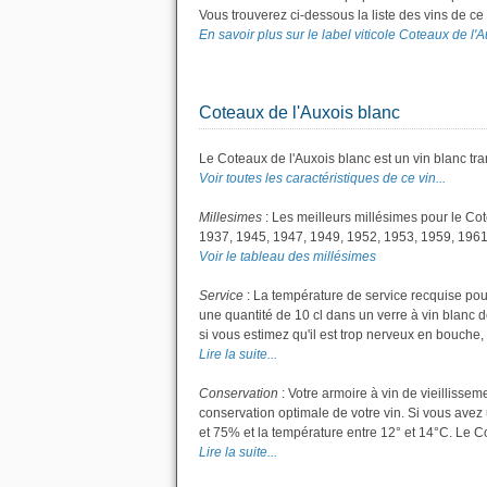
Vous trouverez ci-dessous la liste des vins de c
En savoir plus sur le label viticole Coteaux de l'A
Coteaux de l'Auxois blanc
Le Coteaux de l'Auxois blanc est un vin blanc tra
Voir toutes les caractéristiques de ce vin...
Millesimes
: Les meilleurs millésimes pour le Co
1937, 1945, 1947, 1949, 1952, 1953, 1959, 1961
Voir le tableau des millésimes
Service
: La température de service recquise pou
une quantité de 10 cl dans un verre à vin blanc de
si vous estimez qu'il est trop nerveux en bouche, 
Lire la suite...
Conservation
: Votre armoire à vin de vieillisse
conservation optimale de votre vin. Si vous avez 
et 75% et la température entre 12° et 14°C. Le 
Lire la suite...