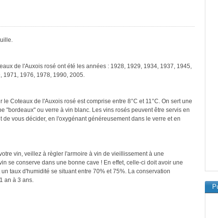
ille.
teaux de l'Auxois rosé ont été les années : 1928, 1929, 1934, 1937, 1945,
, 1971, 1976, 1978, 1990, 2005.
r le Coteaux de l'Auxois rosé est comprise entre 8°C et 11°C. On sert une
pe "bordeaux" ou verre à vin blanc. Les vins rosés peuvent être servis en
ant de vous décider, en l'oxygénant généreusement dans le verre et en
re vin, veillez à règler l'armoire à vin de vieillissement à une
in se conserve dans une bonne cave ! En effet, celle-ci doit avoir une
 un taux d'humidité se situant entre 70% et 75%. La conservation
1 an à 3 ans.
Pu