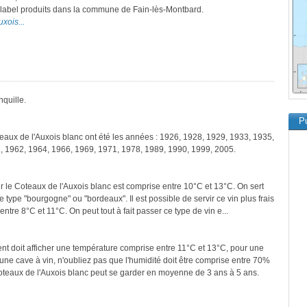
e label produits dans la commune de Fain-lès-Montbard.
uxois...
nquille.
Pu
teaux de l'Auxois blanc ont été les années : 1926, 1928, 1929, 1933, 1935,
, 1962, 1964, 1966, 1969, 1971, 1978, 1989, 1990, 1999, 2005.
r le Coteaux de l'Auxois blanc est comprise entre 10°C et 13°C. On sert
 type "bourgogne" ou "bordeaux". Il est possible de servir ce vin plus frais
entre 8°C et 11°C. On peut tout à fait passer ce type de vin e...
ment doit afficher une température comprise entre 11°C et 13°C, pour une
une cave à vin, n'oubliez pas que l'humidité doit être comprise entre 70%
Coteaux de l'Auxois blanc peut se garder en moyenne de 3 ans à 5 ans.