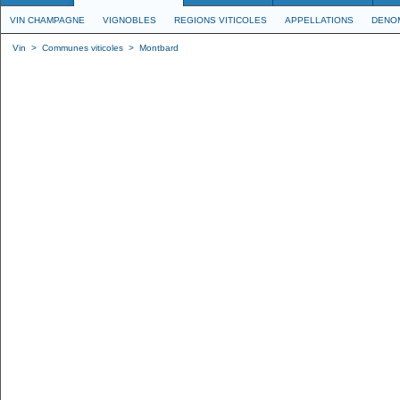
VIN CHAMPAGNE
VIGNOBLES
REGIONS VITICOLES
APPELLATIONS
DENO
Vin
>
Communes viticoles
>
Montbard