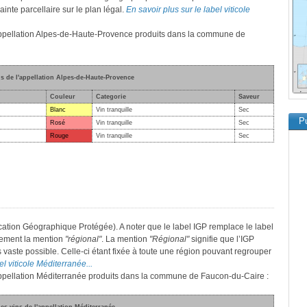
inte parcellaire sur le plan légal.
En savoir plus sur le label viticole
l'appellation Alpes-de-Haute-Provence produits dans la commune de
ns de l'appellation Alpes-de-Haute-Provence
Couleur
Categorie
Saveur
Blanc
Vin tranquille
Sec
Pu
Rosé
Vin tranquille
Sec
Rouge
Vin tranquille
Sec
cation Géographique Protégée). A noter que le label IGP remplace le label
lement la mention
"régional"
. La mention
"Régional"
signifie que l’IGP
s vaste possible. Celle-ci étant fixée à toute une région pouvant regrouper
el viticole Méditerranée...
l'appellation Méditerranée produits dans la commune de Faucon-du-Caire :