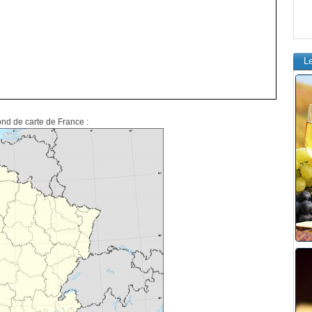
L
ond de carte de France :