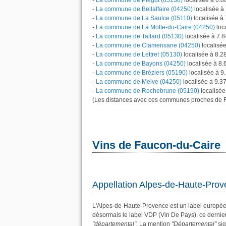
-
La commune de Piégut (05130)
localisée à 6.
-
La commune de Bellaffaire (04250)
localisée à
-
La commune de La Saulce (05110)
localisée à
-
La commune de La Motte-du-Caire (04250)
loc
-
La commune de Tallard (05130)
localisée à 7.
-
La commune de Clamensane (04250)
localisé
-
La commune de Lettret (05130)
localisée à 8.
-
La commune de Bayons (04250)
localisée à 8
-
La commune de Bréziers (05190)
localisée à 9
-
La commune de Melve (04250)
localisée à 9.3
-
La commune de Rochebrune (05190)
localisée
(Les distances avec ces communes proches de F
Vins de Faucon-du-Caire
Appellation Alpes-de-Haute-Pro
L'Alpes-de-Haute-Provence est un label europée
désormais le label VDP (Vin De Pays), ce derni
"départemental"
. La mention
"Départemental"
sig