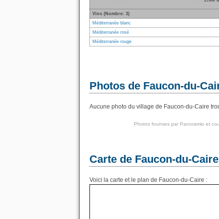
Liste 
Vins (Nombre: 3)
Méditerranée blanc
Méditerranée rosé
Méditerranée rouge
Photos de Faucon-du-Cai
Aucune photo du village de Faucon-du-Caire trouv
Photos fournies par
Panoramio
et cou
Carte de Faucon-du-Caire
Voici la carte et le plan de Faucon-du-Caire :