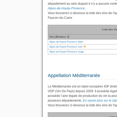
département au sein duquel il n’y a aucune contra
Alpes-de-Haute-Provence...
Vous trouverez ci-dessous la liste des vins de 
Faucon-du-Caire :
Liste des vi
Vins (Nombre: 3)
Alpes-de-Haute-Provence blanc
Alpes-de-Haute-Provence rosé
Alpes-de-Haute-Provence rouge
Appellation Méditerranée
Le Méditerranée est un label européen IGP (Indi
VDP (Vin De Pays) depuis 2009. Il possède éga
possède l’aire légale de production du vin la plu
plusieurs départements.
En savoir plus sur le lab
Vous trouverez ci-dessous la liste des vins de 