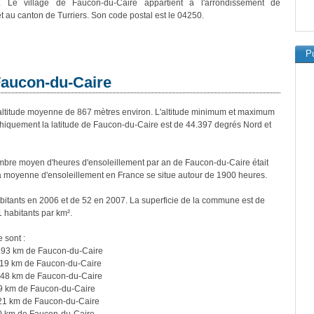
. Le village de Faucon-du-Caire appartient à l'arrondissement de
et au canton de Turriers. Son code postal est le 04250.
Pu
Faucon-du-Caire
titude moyenne de 867 mètres environ. L'altitude minimum et maximum
hiquement la latitude de Faucon-du-Caire est de 44.397 degrés Nord et
bre moyen d'heures d'ensoleillement par an de Faucon-du-Caire était
a moyenne d'ensoleillement en France se situe autour de 1900 heures.
bitants en 2006 et de 52 en 2007. La superficie de la commune est de
1 habitants par km².
 sont :
3.93 km de Faucon-du-Caire
.19 km de Faucon-du-Caire
5.48 km de Faucon-du-Caire
99 km de Faucon-du-Caire
.21 km de Faucon-du-Caire