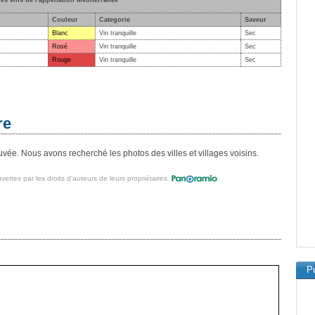
des vins de l'appellation Méditerranée
Couleur
Categorie
Saveur
Blanc
Vin tranquille
Sec
Rosé
Vin tranquille
Sec
Rouge
Vin tranquille
Sec
re
ée. Nous avons recherché les photos des villes et villages voisins.
vertes par les droits d'auteurs de leurs propriétaires.
Pu