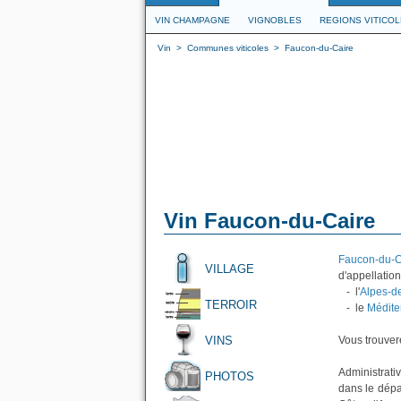
VIN CHAMPAGNE
VIGNOBLES
REGIONS VITICO
Vin
>
Communes viticoles
>
Faucon-du-Caire
Vin Faucon-du-Caire
Faucon-du-C
VILLAGE
d'appellation
- l'
Alpes-d
TERROIR
- le
Médite
VINS
Vous trouvere
Administrati
PHOTOS
dans le dépa