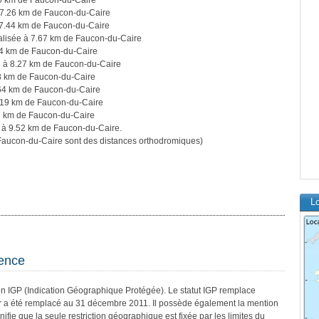
80 km de Faucon-du-Caire
 7.26 km de Faucon-du-Caire
 7.44 km de Faucon-du-Caire
alisée à 7.67 km de Faucon-du-Caire
84 km de Faucon-du-Caire
e à 8.27 km de Faucon-du-Caire
28 km de Faucon-du-Caire
.64 km de Faucon-du-Caire
.19 km de Faucon-du-Caire
7 km de Faucon-du-Caire
 à 9.52 km de Faucon-du-Caire.
aucon-du-Caire sont des distances orthodromiques)
Lo
vence
n IGP (Indication Géographique Protégée). Le statut IGP remplace
er a été remplacé au 31 décembre 2011. Il possède également la mention
nifie que la seule restriction géographique est fixée par les limites du