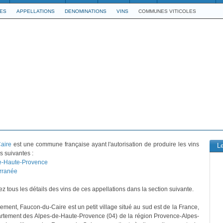
LES
APPELLATIONS
DENOMINATIONS
VINS
COMMUNES VITICOLES
aire
est une commune française ayant l'autorisation de produire les vins
L
s suivantes :
e-Haute-Provence
rranée
z tous les détails des vins de ces appellations dans la section suivante.
vement, Faucon-du-Caire est un petit village situé au sud est de la France,
rtement des Alpes-de-Haute-Provence (04) de la région Provence-Alpes-