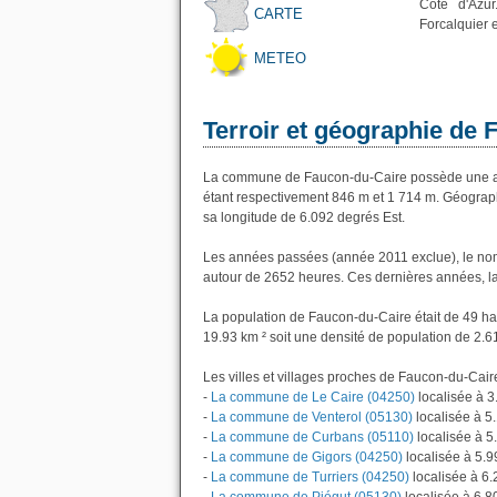
Côte d'Azur
CARTE
Forcalquier 
METEO
Terroir et géographie de 
La commune de Faucon-du-Caire possède une al
étant respectivement 846 m et 1 714 m. Géograp
sa longitude de 6.092 degrés Est.
Les années passées (année 2011 exclue), le nom
autour de 2652 heures. Ces dernières années, l
La population de Faucon-du-Caire était de 49 ha
19.93 km ² soit une densité de population de 2.6
Les villes et villages proches de Faucon-du-Caire
-
La commune de Le Caire (04250)
localisée à 
-
La commune de Venterol (05130)
localisée à 5
-
La commune de Curbans (05110)
localisée à 
-
La commune de Gigors (04250)
localisée à 5.
-
La commune de Turriers (04250)
localisée à 6