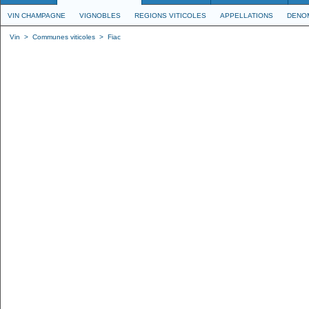
VIN CHAMPAGNE
VIGNOBLES
REGIONS VITICOLES
APPELLATIONS
DENO
Vin
>
Communes viticoles
>
Fiac