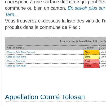
correspond à une surface délimitée qui peut êt
commune ou bien un canton.
En savoir plus sur 
Tarn...
Vous trouverez ci-dessous la liste des vins de l'
produits dans la commune de Fiac :
Liste des vins de l'appellation Côtes du Ta
Vins (Nombre: 4)
Couleur
Cate
Côtes du Tarn Blanc Surmûri
Blanc
Vin d
Côtes du Tarn blanc
Blanc
Vin t
Côtes du Tarn rosé
Rosé
Vin t
Côtes du Tarn rouge
Rouge
Vin t
Appellation Comté Tolosan