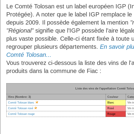
Le Comté Tolosan est un label européen IGP (I
Protégée). A noter que le label IGP remplace le
depuis 2009. Il possède également la mention
"
"Régional"
signifie que l’IGP possède l’aire légal
plus vaste possible. Celle-ci étant fixée à toute
regrouper plusieurs départements.
En savoir plus
Comté Tolosan...
Vous trouverez ci-dessous la liste des vins de l
produits dans la commune de Fiac :
Liste des vins de l'appellation Comté Tolo
Vins (Nombre: 3)
Couleur
Cate
Comté Tolosan blanc
Blanc
Vin t
Comté Tolosan rosé
Rosé
Vin t
Comté Tolosan rouge
Rouge
Vin t