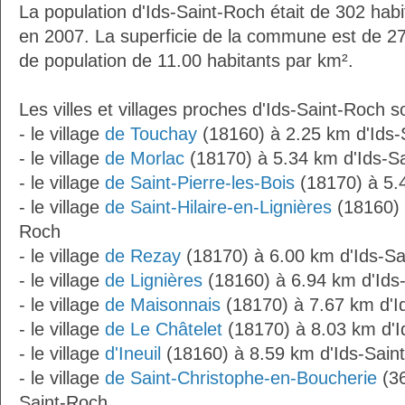
La population d'Ids-Saint-Roch était de 302 hab
en 2007. La superficie de la commune est de 27
de population de 11.00 habitants par km².
Les villes et villages proches d'Ids-Saint-Roch so
- le village
de Touchay
(18160) à 2.25 km d'Ids-
- le village
de Morlac
(18170) à 5.34 km d'Ids-S
- le village
de Saint-Pierre-les-Bois
(18170) à 5.
- le village
de Saint-Hilaire-en-Lignières
(18160) 
Roch
- le village
de Rezay
(18170) à 6.00 km d'Ids-Sa
- le village
de Lignières
(18160) à 6.94 km d'Ids
- le village
de Maisonnais
(18170) à 7.67 km d'I
- le village
de Le Châtelet
(18170) à 8.03 km d'I
- le village
d'Ineuil
(18160) à 8.59 km d'Ids-Sain
- le village
de Saint-Christophe-en-Boucherie
(36
Saint-Roch