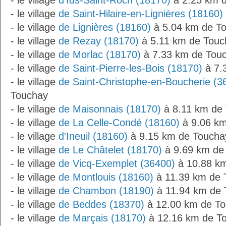
- le village
d'Ids-Saint-Roch (18170)
à 2.25 km 
- le village
de Saint-Hilaire-en-Lignières (18160)
- le village
de Lignières (18160)
à 5.04 km de T
- le village
de Rezay (18170)
à 5.11 km de Touc
- le village
de Morlac (18170)
à 7.33 km de Tou
- le village
de Saint-Pierre-les-Bois (18170)
à 7.
- le village
de Saint-Christophe-en-Boucherie (3
Touchay
- le village
de Maisonnais (18170)
à 8.11 km de
- le village
de La Celle-Condé (18160)
à 9.06 km
- le village
d'Ineuil (18160)
à 9.15 km de Toucha
- le village
de Le Châtelet (18170)
à 9.69 km de
- le village
de Vicq-Exemplet (36400)
à 10.88 k
- le village
de Montlouis (18160)
à 11.39 km de 
- le village
de Chambon (18190)
à 11.94 km de 
- le village
de Beddes (18370)
à 12.00 km de T
- le village
de Marçais (18170)
à 12.16 km de T