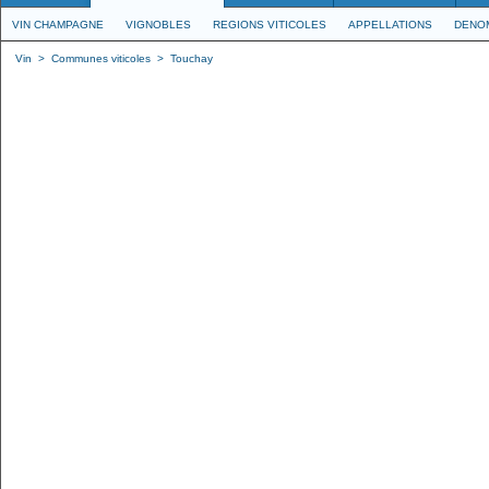
VIN CHAMPAGNE
VIGNOBLES
REGIONS VITICOLES
APPELLATIONS
DENO
Vin
>
Communes viticoles
>
Touchay